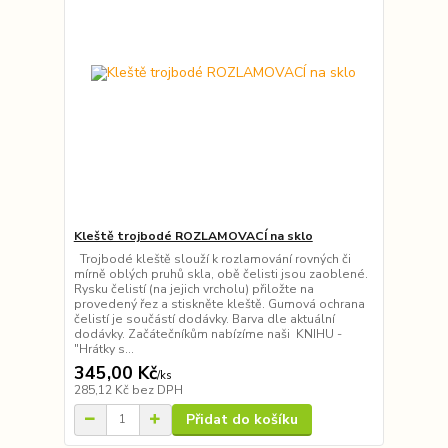
Kleště trojbodé ROZLAMOVACÍ na sklo
Trojbodé kleště slouží k rozlamování rovných či
mírně oblých pruhů skla, obě čelisti jsou zaoblené.
Rysku čelistí (na jejich vrcholu) přiložte na
provedený řez a stiskněte kleště. Gumová ochrana
čelistí je součástí dodávky. Barva dle aktuální
dodávky. Začátečníkům nabízíme naši KNIHU -
"Hrátky s...
345,00 Kč
/
ks
285,12 Kč
bez DPH
Přidat do košíku