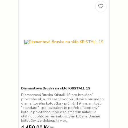
Diamantová Bruska na sklo KRISTALL 1S
Diamantová Bruska Kristall 1S pro broušení
plochého skla, chlazená vodou. Hlavice brusného
diamantového kotoučku - průměr 19mm, zrnitost
"standard" - po rozbalení je potřeba "utopený"
kotouč povytáhnout po ose směrem nahoru a
utáhnout přiloženým imbusovým klíčem. Brusné
kotoučky lze dokoupit i v pr...
4 450,00 Kč