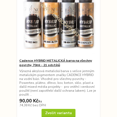
Cadence HYBRID METALICKÁ barva na všechny
povrchy, 70ml - 21 odstínů
Výrazná akrylová metalická barva s velice jemným
metalickým pigmentem značky CADENCE HYBRID
na vodní bázi. Vhodné pro všechny povrchy -
Powertex, plátno, dřevo, kov, beton, sklo, plast a
další mixed média projekty - pro vnitřní i venkovní
použití (není zapotřebí další ochrana lakem). Lze je
použít ...
90,00 Kč
/
ks
74,38 Kč
bez DPH
Zvolit variantu