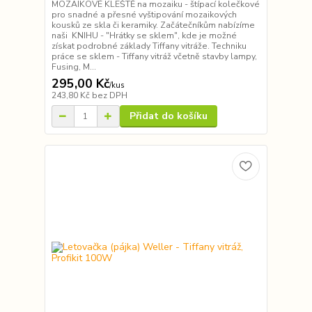
MOZAIKOVÉ KLEŠTĚ na mozaiku - štípací kolečkové
pro snadné a přesné vyštipování mozaikových
kousků ze skla či keramiky. Začátečníkům nabízíme
naši KNIHU - "Hrátky se sklem", kde je možné
získat podrobné základy Tiffany vitráže. Techniku
práce se sklem - Tiffany vitráž včetně stavby lampy,
Fusing, M...
295,00 Kč
/
kus
243,80 Kč
bez DPH
Přidat do košíku