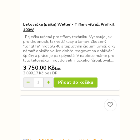
Letovačka (pájka) Weller - Tiffany vitráž, Profikit
100W
Páječka určená pro tiffany techniku. Vyhovuje jak
pro drobnosti, tak vetší kusy a lampy. Zkosený
"longlife" hrot SG 40 s teplotním čidlem uvnitř, díky
němuž dokáže velice dobře reagovat na dohřívání
špičky a práce je pak plynulá. V nabídce máme pro
tuto letovačku i hrot do velmi úzkého "šroubovák...
3 750,00 Kč
/
kus
3 099,17 Kč
bez DPH
Přidat do košíku