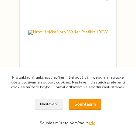
Pro základní funkčnost, zpříjemnění používání webu a analytické
Hrot "špička" pro Weller Profikit 100W
účely využíváme soubory cookies. Nastavení vlastních preferencí
cookies můžete kdykoli upravit odkazem ve spodní části stránek.
Určen pro letovačku Profikit 100W. Hrot ve tvaru
úzkého šroubováku se šířkou "špičky" 3,2mm s
vestavěným snímačem teploty (až do 425°C).
Vhodý pro letování šperků (ideální pro bezolovnaté
Souhlasím
Nastavení
pájení). Průměr hrotu v místě vkládání do letovačky
- 9mm. POZNÁMKA: Značkové hroty (tedy i Weller),
jsou z výro...
560,00 Kč
Souhlas můžete odmítnout
zde
.
/
kus
462,81 Kč
bez DPH