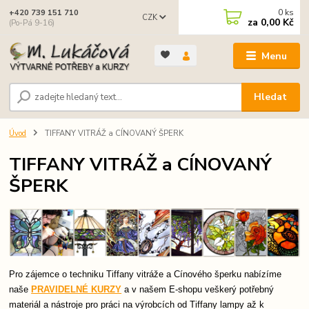
0
ks
+420 739 151 710
CZK
za
0,00 Kč
(Po-Pá 9-16)
Menu
Hledat
Úvod
TIFFANY VITRÁŽ a CÍNOVANÝ ŠPERK
TIFFANY VITRÁŽ a CÍNOVANÝ
ŠPERK
Pro zájemce o techniku Tiffany vitráže a Cínového šperku nabízíme
naše
PRAVIDELNÉ KURZY
a v našem E-shopu veškerý potřebný
materiál a nástroje pro práci na výrobcích od Tiffany lampy až k