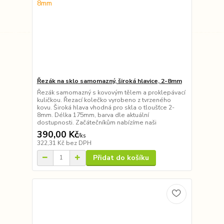
Řezák na sklo samomazný, široká hlavice, 2-8mm
Řezák samomazný s kovovým tělem a proklepávací
kuličkou. Řezací kolečko vyrobeno z tvrzeného
kovu. Široká hlava vhodná pro skla o tloušťce 2-
8mm. Délka 175mm, barva dle aktuální
dostupnosti. Začátečníkům nabízíme naši
390,00 Kč
/
ks
322,31 Kč
bez DPH
Přidat do košíku