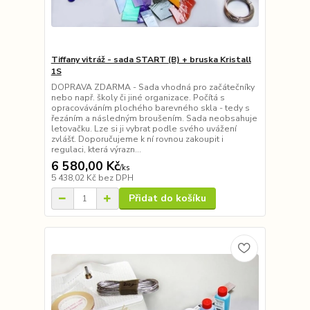
Tiffany vitráž - sada START (B) + bruska Kristall
1S
DOPRAVA ZDARMA - Sada vhodná pro začátečníky
nebo např. školy či jiné organizace. Počítá s
opracováváním plochého barevného skla - tedy s
řezáním a následným broušením. Sada neobsahuje
letovačku. Lze si ji vybrat podle svého uvážení
zvlášť. Doporučujeme k ní rovnou zakoupit i
regulaci, která výrazn...
6 580,00 Kč
/
ks
5 438,02 Kč
bez DPH
Přidat do košíku