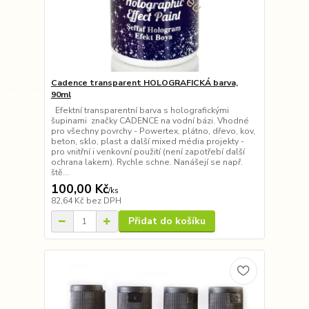
Cadence transparent HOLOGRAFICKÁ barva,
90ml
Efektní transparentní barva s holografickými
šupinami značky CADENCE na vodní bázi. Vhodné
pro všechny povrchy - Powertex, plátno, dřevo, kov,
beton, sklo, plast a další mixed média projekty -
pro vnitřní i venkovní použití (není zapotřebí další
ochrana lakem). Rychle schne. Nanášejí se např.
ště...
100,00 Kč
/
ks
82,64 Kč
bez DPH
Přidat do košíku