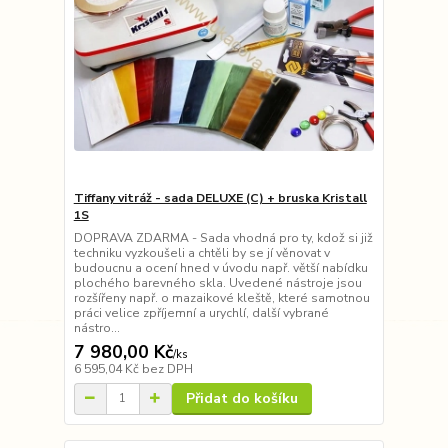
Tiffany vitráž - sada DELUXE (C) + bruska Kristall
1S
DOPRAVA ZDARMA - Sada vhodná pro ty, kdož si již
techniku vyzkoušeli a chtěli by se jí věnovat v
budoucnu a ocení hned v úvodu např. větší nabídku
plochého barevného skla. Uvedené nástroje jsou
rozšířeny např. o mazaikové kleště, které samotnou
práci velice zpříjemní a urychlí, další vybrané
nástro...
7 980,00 Kč
/
ks
6 595,04 Kč
bez DPH
Přidat do košíku