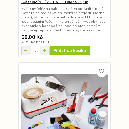
Světelný ŘETĚZ - 10x LED dioda - 1,1m
Světelný řetěz na baterie je určen pro vnitřní použití.
Oceníte ho pro osvětlení menších projektů (socha,
obraz), věnce na dveře nebo do okna. LED diody
jsou ideálním řešením nejen vánoční výzdoby, jsou
ekonomicky hospodárné, odolné proti nárazům,
nevyzařují teplo, a přesto nesou vysokou svítivo...
60,00 Kč
/
ks
49,59 Kč
bez DPH
Přidat do košíku