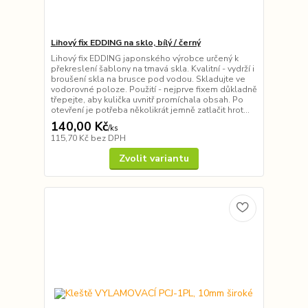
Lihový fix EDDING na sklo, bílý / černý
Lihový fix EDDING japonského výrobce určený k
překreslení šablony na tmavá skla. Kvalitní - vydrží i
broušení skla na brusce pod vodou. Skladujte ve
vodorovné poloze. Použití - nejprve fixem důkladně
třepejte, aby kulička uvnitř promíchala obsah. Po
otevření je potřeba několikrát jemně zatlačit hrot...
140,00 Kč
/
ks
115,70 Kč
bez DPH
Zvolit variantu