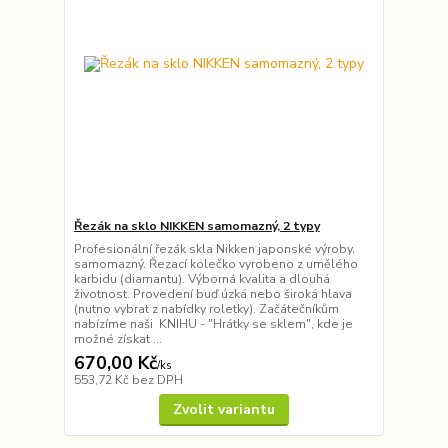
Řezák na sklo NIKKEN samomazný, 2 typy
Profesionální řezák skla Nikken japonské výroby,
samomazný. Řezací kolečko vyrobeno z umělého
karbidu (diamantu). Výborná kvalita a dlouhá
životnost. Provedení buď úzká nebo široká hlava
(nutno vybrat z nabídky roletky). Začátečníkům
nabízíme naši KNIHU - "Hrátky se sklem", kde je
možné získat ...
670,00 Kč
/
ks
553,72 Kč
bez DPH
Zvolit variantu