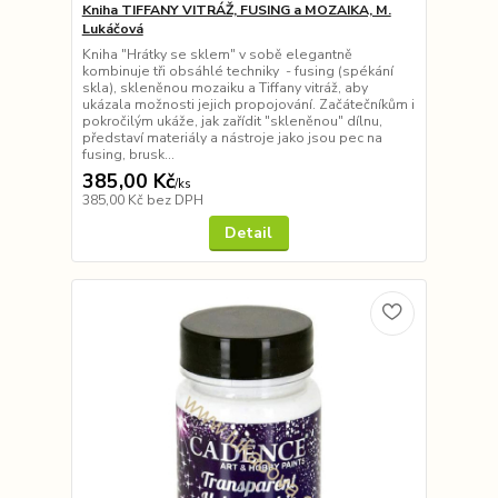
Kniha TIFFANY VITRÁŽ, FUSING a MOZAIKA, M.
Lukáčová
Kniha "Hrátky se sklem" v sobě elegantně
kombinuje tři obsáhlé techniky - fusing (spékání
skla), skleněnou mozaiku a Tiffany vitráž, aby
ukázala možnosti jejich propojování. Začátečníkům i
pokročilým ukáže, jak zařídit "skleněnou" dílnu,
představí materiály a nástroje jako jsou pec na
fusing, brusk...
385,00 Kč
/
ks
385,00 Kč
bez DPH
Detail