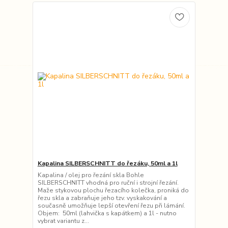
Kapalina SILBERSCHNITT do řezáku, 50ml a 1l
Kapalina / olej pro řezání skla Bohle
SILBERSCHNITT vhodná pro ruční i strojní řezání.
Maže stykovou plochu řezacího kolečka, proniká do
řezu skla a zabraňuje jeho tzv. vyskakování a
současně umožňuje lepší otevření řezu při lámání.
Objem: 50ml (lahvička s kapátkem) a 1l - nutno
vybrat variantu z...