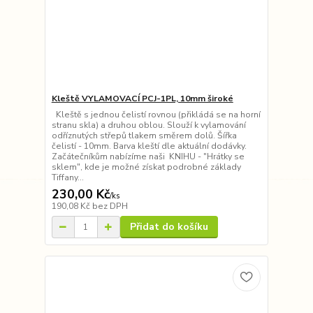
Kleště VYLAMOVACÍ PCJ-1PL, 10mm široké
Kleště s jednou čelistí rovnou (přikládá se na horní
stranu skla) a druhou oblou. Slouží k vylamování
odříznutých střepů tlakem směrem dolů. Šířka
čelistí - 10mm. Barva kleští dle aktuální dodávky.
Začátečníkům nabízíme naši KNIHU - "Hrátky se
sklem", kde je možné získat podrobné základy
Tiffany...
230,00 Kč
/
ks
190,08 Kč
bez DPH
Přidat do košíku