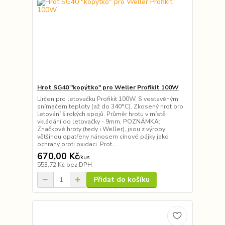
Hrot SG40 "kopýtko" pro Weller Profikit 100W
Určen pro letovačku Profikit 100W. S vestavěným
snímačem teploty (až do 340°C). Zkosený hrot pro
letování širokých spojů. Průměr hrotu v místě
vkládání do letovačky - 9mm. POZNÁMKA:
Značkové hroty (tedy i Weller), jsou z výroby
většinou opatřeny nánosem cínové pájky jako
ochrany proti oxidaci. Prot...
670,00 Kč
/
kus
553,72 Kč
bez DPH
Přidat do košíku