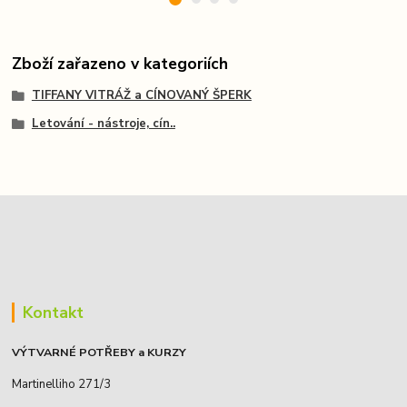
Zboží zařazeno v kategoriích
TIFFANY VITRÁŽ a CÍNOVANÝ ŠPERK
Letování - nástroje, cín..
Kontakt
VÝTVARNÉ POTŘEBY a KURZY
Martinelliho 271/3