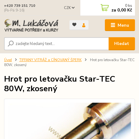
0
ks
+420 739 151 710
CZK
za
0,00 Kč
(Po-Pá 9-16)
Menu
Hledat
Úvod
TIFFANY VITRÁŽ a CÍNOVANÝ ŠPERK
Hrot pro letovačku Star-TEC
80W, zkosený
Hrot pro letovačku Star-TEC
80W, zkosený