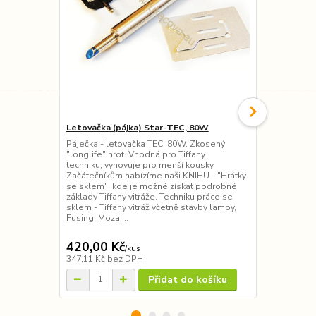
Letovačka (pájka) Star-TEC, 80W
Špony pro či
Páječka - letovačka TEC, 80W. Zkosený
Klubko jemn
"longlife" hrot. Vhodná pro Tiffany
mechanické č
techniku, vyhovuje pro menší kousky.
Začátečníkům nabízíme naši KNIHU - "Hrátky
se sklem", kde je možné získat podrobné
základy Tiffany vitráže. Techniku práce se
sklem - Tiffany vitráž včetně stavby lampy,
Fusing, Mozai...
420,00 Kč
65,00 Kč
/
kus
347,11 Kč
bez DPH
53,72 Kč
bez
Přidat do košíku