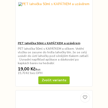
PET lahvička 50ml s KAPÁTKEM a uzávěrem
PET lahvička 50ml s KAPÁTKEM a víčkem. Vnitřní
vložka se zasune do hrdla lahvičky tím, že se celý
uzávěr do ústí lahvičky pod silnějším tlakem zatlačí.
Usnadní například aplikace a dávkování po
kapkách barev na hedvábí.
19,00 Kč
/
kus
15,70 Kč
bez DPH
Zvolit variantu