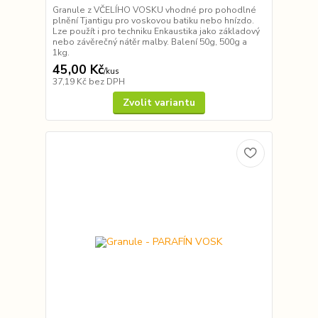
Granule z VČELÍHO VOSKU vhodné pro pohodlné
plnění Tjantigu pro voskovou batiku nebo hnízdo.
Lze použít i pro techniku Enkaustika jako základový
nebo závěrečný nátěr malby. Balení 50g, 500g a
1kg.
45,00 Kč
/
kus
37,19 Kč
bez DPH
Zvolit variantu