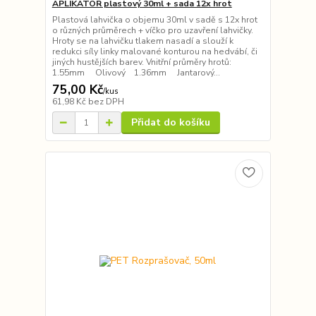
APLIKÁTOR plastový 30ml + sada 12x hrot
Plastová lahvička o objemu 30ml v sadě s 12x hrot
o různých průměrech + víčko pro uzavření lahvičky.
Hroty se na lahvičku tlakem nasadí a slouží k
redukci síly linky malované konturou na hedvábí, či
jiných hustějších barev. Vnitřní průměry hrotů:
1.55mm Olivový 1.36mm Jantarový...
75,00 Kč
/
kus
61,98 Kč
bez DPH
Přidat do košíku