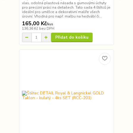
vlas, odolná plastová násada s gumovými úchyty
pro precizní práci na detailech. Tato sada 4 štětců je
ideální pro umělce a dekorativní malíře všech
úrovní. Vhodná pro např. malbu na hedvábí či...
165,00 Kč
/
kus
136,36 Kč
bez DPH
Přidat do košíku