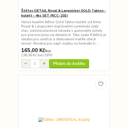
Štětec DETAIL Royal & Langnickel GOLD Taklon -
kulatý - 4ks SET (RCC-201)
Velice kvalitní štětce Gold Taklon kulaté od firmy
Royal & Langnickel mají kvalitní syntetický zlatý
vlas, odolná plastová násada s gumovými úchyty
pro precizní práci na detailech. Tato sada 4 štětců je
ideální pro umělce a dekorativní malíře všech
úrovní. Vhodná pro např. malbu na hedvábí či ...
165,00 Kč
/
kus
136,36 Kč
bez DPH
Přidat do košíku