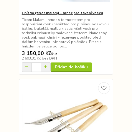
Hnízdo (tixor malam) - hrnec pro tavení vosku
Tixom Malam - hrnec s termostatem pro
rozpouštění vosku například pro plošnou voskovou
batiku, krakeláž, malbu kraslic, včelí vosk pro
techniku enkaustiky malované štetcem. Nanesený
vosk pak např. chrání - rezervuje podklad před
dalším barvením - viz hotový polštářek. Práce s
hnízdem je velice pohod...
3 150,00 Kč
/
kus
2 603,31 Kč
bez DPH
Přidat do košíku