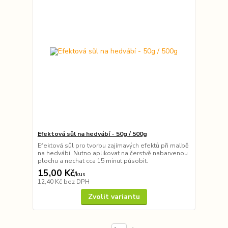
Efektová sůl na hedvábí - 50g / 500g
Efektová sůl pro tvorbu zajímavých efektů při malbě
na hedvábí. Nutno aplikovat na čerstvě nabarvenou
plochu a nechat cca 15 minut působit.
15,00 Kč
/
kus
12,40 Kč
bez DPH
Zvolit variantu