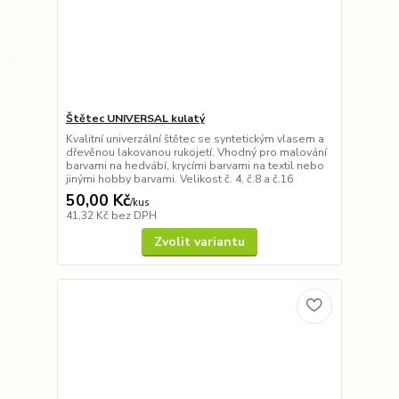
Štětec UNIVERSAL kulatý
Kvalitní univerzální štětec se syntetickým vlasem a
dřevěnou lakovanou rukojetí. Vhodný pro malování
barvami na hedvábí, krycími barvami na textil nebo
jinými hobby barvami. Velikost č. 4, č.8 a č.16
50,00 Kč
/
kus
41,32 Kč
bez DPH
Zvolit variantu