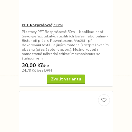
PET Rozprašovač, 50ml
Plastový PET Rozprašovač 50m - k aplikaci např.
Savo-perex, tekutých textilních barev nebo patiny -
Bister při práci s Powertexem. Využití - při
dekorování textilu a jiných materiálů rozprašováním
obsahu (přes šablony apod.). Možno koupit i
samostatně náhradní stříkací mechanismus se
šlahounkem...
30,00 Kč
/
kus
24,79 Kč
bez DPH
Zvolit variantu