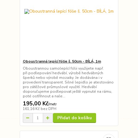
Oboustranná lepící fólie š. 50cm - BÍLÁ, 1m
Oboustrannou samolepící fólii využijete např.
při podlepování hedvábí, výrobě hedvábných
šperků nebo výrobě mozaiky. Je dodávána i v
provedení transparent. Silné lepidlo je atestováno
pro zátěžové průmyslové využití. Hedvábí
doporučujeme podlepovat ještě vypnuté na rámu,
poté ostřihnout a nale...
195,00 Kč
/
metr
161,16 Kč
bez DPH
Přidat do košíku