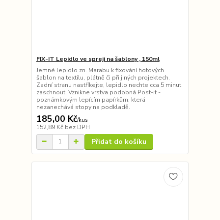
FIX-IT Lepidlo ve spreji na šablony , 150ml
Jemné lepidlo zn. Marabu k fixování hotových
šablon na textilu, plátně či při jiných projektech.
Zadní stranu nastříkejte, lepidlo nechte cca 5 minut
zaschnout. Vznikne vrstva podobná Post-it -
poznámkovým lepícím papírkům, která
nezanechává stopy na podkladě.
185,00 Kč
/
kus
152,89 Kč
bez DPH
Přidat do košíku