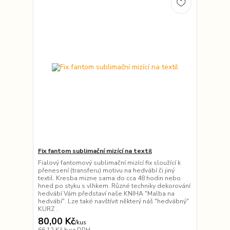
Fix fantom sublimační mizící na textil
Fialový fantomový sublimační mizící fix sloužící k
přenesení (transferu) motivu na hedvábí či jiný
textil. Kresba mizne sama do cca 48 hodin nebo
hned po styku s vlhkem. Různé techniky dekorování
hedvábí Vám představí naše KNIHA "Malba na
hedvábí". Lze také navštívit některý náš "hedvábný"
KURZ .
80,00 Kč
/
kus
66,12 Kč
bez DPH