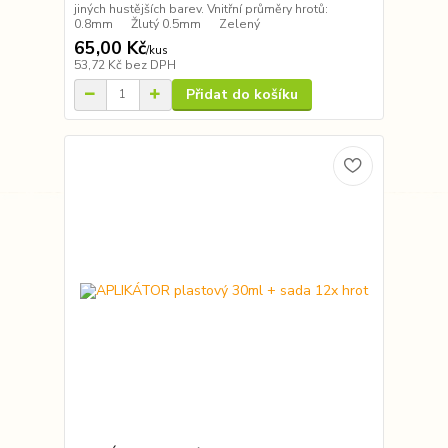
jiných hustějších barev. Vnitřní průměry hrotů:
0.8mm Žlutý 0.5mm Zelený
65,00 Kč
/
kus
53,72 Kč
bez DPH
Přidat do košíku