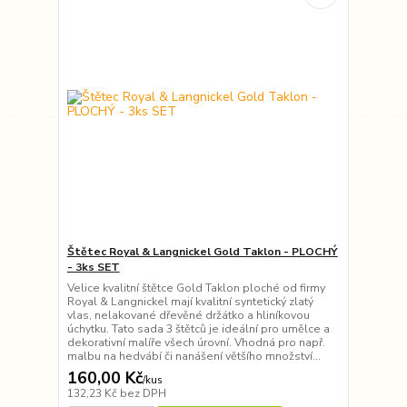
Štětec Royal & Langnickel Gold Taklon - PLOCHÝ
- 3ks SET
Velice kvalitní štětce Gold Taklon ploché od firmy
Royal & Langnickel mají kvalitní syntetický zlatý
vlas, nelakované dřevěné držátko a hliníkovou
úchytku. Tato sada 3 štětců je ideální pro umělce a
dekorativní malíře všech úrovní. Vhodná pro např.
malbu na hedvábí či nanášení většího množství...
160,00 Kč
/
kus
132,23 Kč
bez DPH