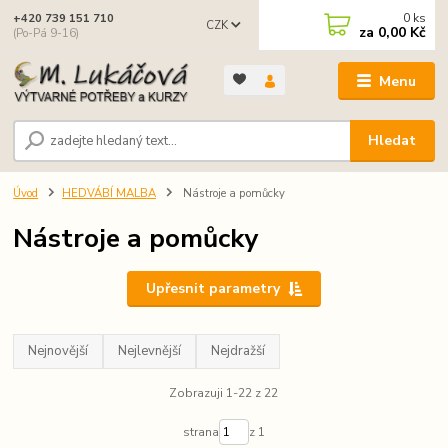
0
ks
+420 739 151 710
CZK
za
0,00 Kč
(Po-Pá 9-16)
Menu
Hledat
Úvod
HEDVÁBÍ MALBA
Nástroje a pomůcky
Nástroje a pomůcky
Upřesnit parametry
Nejnovější
Nejlevnější
Nejdražší
Zobrazuji 1-22 z 22
strana
z 1