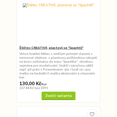
Štětec CREATIVE, plastový se "špachtlí"
Velice kvalitní štětec s umělým jemným vlasem v
nerezové objímce, s plastovou průhlednou rukojetí
na konci seříznutou do tvaru "špachtle", vhodnou
zejména pro modelování. Vydrží i náročnou zátěž
např. při práci s Powertexem, ale i hodí se i pro
malbu na hedvábí či malbu akrylovými a olejovými
bar...
130,00 Kč
/
kus
107,44 Kč
bez DPH
Zvolit variantu