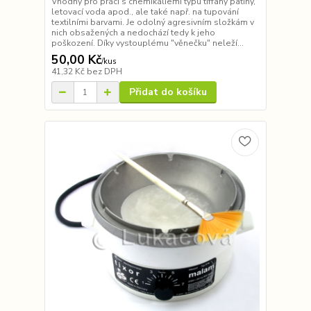
Vhodný pro práci s chemikáliemi typu tiffany patiny,
letovací voda apod., ale také např. na tupování
textilními barvami. Je odolný agresivním složkám v
nich obsažených a nedochází tedy k jeho
poškození. Díky vystouplému "věnečku" neleží...
50,00 Kč
/
kus
41,32 Kč
bez DPH
Přidat do košíku