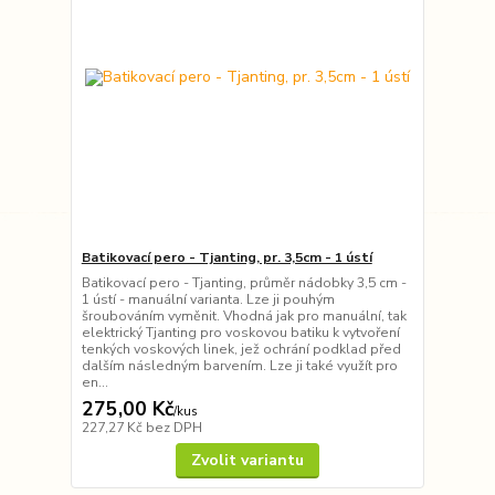
Batikovací pero - Tjanting, pr. 3,5cm - 1 ústí
Batikovací pero - Tjanting, průměr nádobky 3,5 cm -
1 ústí - manuální varianta. Lze ji pouhým
šroubováním vyměnit. Vhodná jak pro manuální, tak
elektrický Tjanting pro voskovou batiku k vytvoření
tenkých voskových linek, jež ochrání podklad před
dalším následným barvením. Lze ji také využít pro
en...
275,00 Kč
/
kus
227,27 Kč
bez DPH
Zvolit variantu