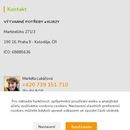
Kontakt
VÝTVARNÉ POTŘEBY a KURZY
Martinelliho 271/3
190 16, Praha 9 - Koloděje, ČR
IČO: 68885636
Markéta Lukáčová
+420 739 151 710
(Po-Pá 9-16)
Pro základní funkčnost, zpříjemnění používání webu a analytické
marketa.lukacova@volny.cz
účely využíváme soubory cookies. Nastavení vlastních preferencí
cookies můžete kdykoli upravit odkazem ve spodní části stránek.
Souhlasím
Nastavení