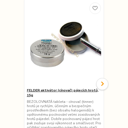
FELDER aktivátor (cínovač) pájecích hrotů,
Regulace pro
15g
Regulace pro
ale např. i 
BEZOLOVNATÁ tableta - cínovač (tinner)
tjanting pro
hrotů je rychlým, účinným a bezpečným
pomocník, kt
prostředkem (bez obsahu halogenidů) k
teploty nástr
opětovnému pocínování velmi zoxidovaných
např. neukap
hrotů pájedel. Dobře pocínovaný pájecí hrot
pájka - ta se
pak zvyšuje svoji výkonnost a smáčlivost. Pro
Regulace ...
očištění zoxidovaného pájecího hrotu stačí