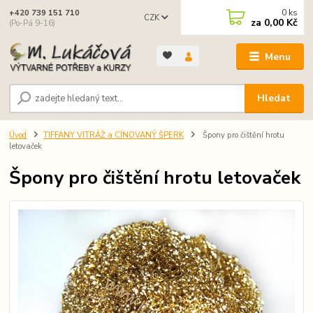
0
ks
+420 739 151 710
CZK
za
0,00 Kč
(Po-Pá 9-16)
Menu
Hledat
Úvod
TIFFANY VITRÁŽ a CÍNOVANÝ ŠPERK
Špony pro čištění hrotu
letovaček
Špony pro čištění hrotu letovaček