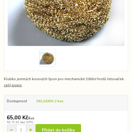
Klubko jemných kovových špon pro mechanické čištění hrotů letovaček.
celý popis
Dostupnost
SKLADEM 2 kus
65,00 Kč
/
kus
53,72 Kč
bez DPH
Přidat do košíku