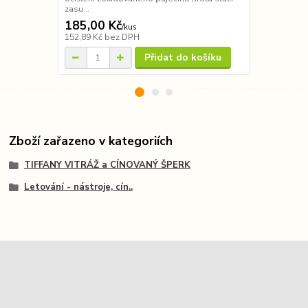
zasu...
185,00 Kč
265,00 K
/
kus
152,89 Kč
bez DPH
219,01 Kč
be
Přidat do košíku
Zboží zařazeno v kategoriích
TIFFANY VITRÁŽ a CÍNOVANÝ ŠPERK
Letování - nástroje, cín..