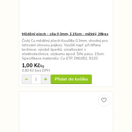
Měděný plech - síla 0,3mm, š.15cm - měkký, 28kg+
Čistý Cu měděný plech tloušťky 0,3mm, vhodný pro
letování cínovou pájkou. Využití např. při tiffany
technice, výrobě šperků, smaltování, v
elektrotechnice, výzkumu apod. Šíře pásu: 15cm.
Specifikace materiálu: Cu-ETP, EN1652, R220
1,00 Kč
/
kg
0,83 Kč
bez DPH
Přidat do košíku