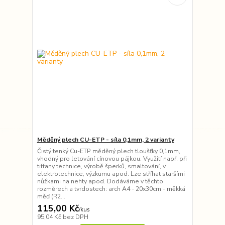
Měděný plech CU-ETP - síla 0,1mm, 2 varianty
Čistý tenký Cu-ETP měděný plech tloušťky 0,1mm,
vhodný pro letování cínovou pájkou. Využití např. při
tiffany technice, výrobě šperků, smaltování, v
elektrotechnice, výzkumu apod. Lze stříhat staršími
nůžkami na nehty apod. Dodáváme v těchto
rozměrech a tvrdostech: arch A4 - 20x30cm - měkká
měď (R2...
115,00 Kč
/
kus
95,04 Kč
bez DPH