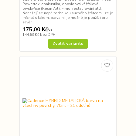
Powertex, enakustika, epoxidová křišťálová
pryskyřice (Resin Art), Fimo, restaurování atd.
Nanášejí se např. technikou suchého štětcem, lze je
míchat s lakem, barvami, je možné je použít i pro
závěr...
175,00 Kč
/
ks
144,63 Kč
bez DPH
Zvolit variantu