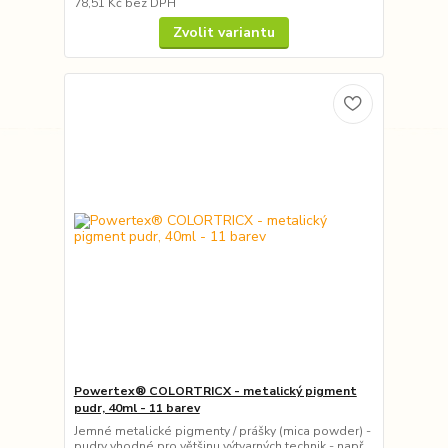
78,51 Kč
bez DPH
Zvolit variantu
Powertex® COLORTRICX - metalický pigment
pudr, 40ml - 11 barev
Jemné metalické pigmenty / prášky (mica powder) -
pudry vhodné pro většinu výtvarných technik - např.