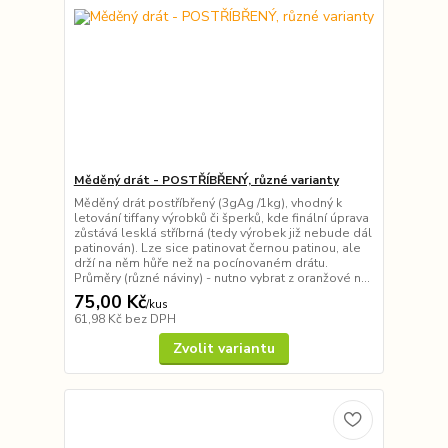
Měděný drát - POSTŘÍBŘENÝ, různé varianty
Měděný drát postříbřený (3gAg /1kg), vhodný k
letování tiffany výrobků či šperků, kde finální úprava
zůstává lesklá stříbrná (tedy výrobek již nebude dál
patinován). Lze sice patinovat černou patinou, ale
drží na něm hůře než na pocínovaném drátu.
Průměry (různé náviny) - nutno vybrat z oranžové n...
75,00 Kč
/
kus
61,98 Kč
bez DPH
Zvolit variantu