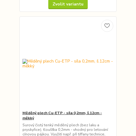
Zvolit variantu
Měděný plech Cu-ETP - síla 0,2mm, š.12cm -
měkký
Surový čistý tenký měděný plech (bez laku a
pryskyřice), tloušťka 0,2mm - vhodný pro letování
cínovou pájkou. Využití např. při tiffany technice,