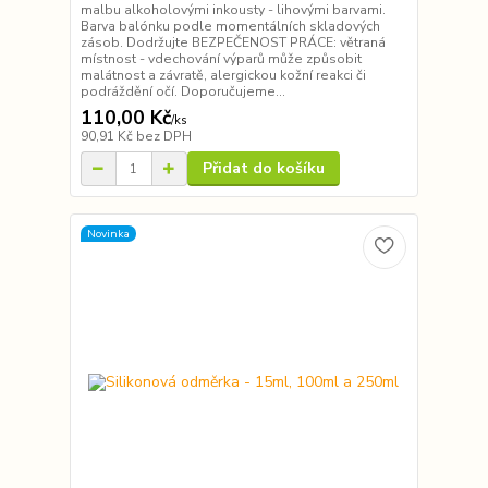
malbu alkoholovými inkousty - lihovými barvami.
Barva balónku podle momentálních skladových
zásob. Dodržujte BEZPEČENOST PRÁCE: větraná
místnost - vdechování výparů může způsobit
malátnost a závratě, alergickou kožní reakci či
podráždění očí. Doporučujeme...
110,00 Kč
/
ks
90,91 Kč
bez DPH
Přidat do košíku
Novinka