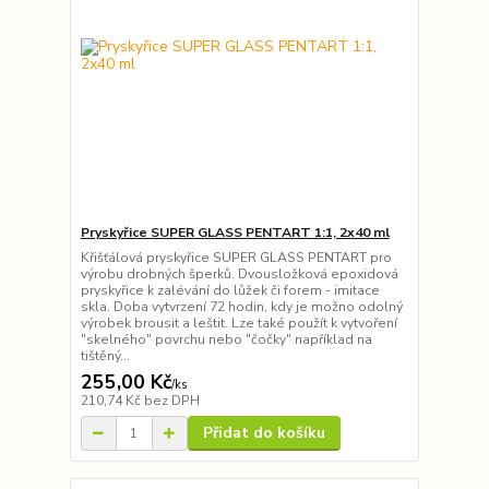
Pryskyřice SUPER GLASS PENTART 1:1, 2x40 ml
Křišťálová pryskyřice SUPER GLASS PENTART pro
výrobu drobných šperků. Dvousložková epoxidová
pryskyřice k zalévání do lůžek či forem - imitace
skla. Doba vytvrzení 72 hodin, kdy je možno odolný
výrobek brousit a leštit. Lze také použít k vytvoření
"skelného" povrchu nebo "čočky" například na
tištěný...
255,00 Kč
/
ks
210,74 Kč
bez DPH
Přidat do košíku