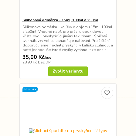
Silikonová odměrka - 15ml, 100ml a 250ml
Silikonová odměrka - kalíšky o objemu 15ml, 100ml
a 250ml. Vhodné např. pro práci s epoxidovou
křišťálovou pryskyřicí či jinými tekutinami. Špičatý
tvar nálevky velice usnadňuje nalévání. Pro čištění
doporučujeme nechat pryskyřici v kalíšku ztuhnout a
poté jednoduše tvrdé zbytky vytáhnout ze dna a ...
35,00 Kč
/
kus
28,93 Kč
bez DPH
Zvolit variantu
Novinka