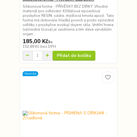
Silikonová forma - PŘÍVĚSKY BEZ DÍRKY. Vhodný
materiál pro odlévání: Křišťálová epoxidová
pryskyřice RESIN, sádra, mýdlová hmota apod.. Tato
forma má dokonale hladký povrch a proto výsledné
odlitky z pryskyřice evokují dojem skla. Vnitřní hrana
(výsledná lícová) je zaoblená a tím dává výrobkům
organ...
185,00 Kč
/
ks
152,89 Kč
bez DPH
Přidat do košíku
Novinka