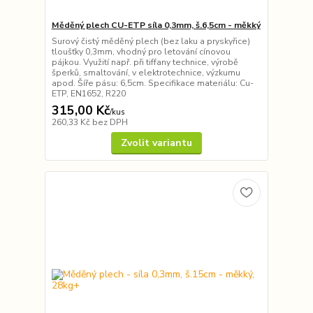
Měděný plech CU-ETP síla 0,3mm, š.6,5cm - měkký
Surový čistý měděný plech (bez laku a pryskyřice)
tloušťky 0,3mm, vhodný pro letování cínovou
pájkou. Využití např. při tiffany technice, výrobě
šperků, smaltování, v elektrotechnice, výzkumu
apod. Šíře pásu: 6,5cm. Specifikace materiálu: Cu-
ETP, EN1652, R220
315,00 Kč
/
kus
260,33 Kč
bez DPH
Zvolit variantu