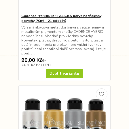
Cadence HYBRID METALICKÁ barva na všechny
povrchy, 70ml - 21 odstínů
Výrazná akrylová metalická barva s velice jemným
metalickým pigmentem značky CADENCE HYBRID
na vodní bázi. Vhodné pro všechny povrchy -
Powertex, plátno, dřevo, kov, beton, sklo, plast a
další mixed média projekty - pro vnitřní i venkovní
použití (není zapotřebí další ochrana lakem). Lze je
použít ...
90,00 Kč
/
ks
74,38 Kč
bez DPH
Zvolit variantu