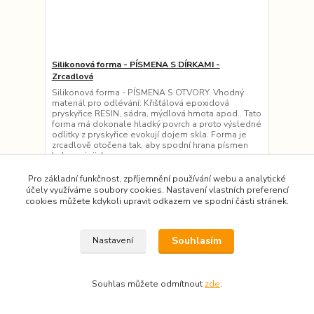
Silikonová forma - PÍSMENA S DÍRKAMI -
Zrcadlová
Silikonová forma - PÍSMENA S OTVORY. Vhodný
materiál pro odlévání: Křišťálová epoxidová
pryskyřice RESIN, sádra, mýdlová hmota apod.. Tato
forma má dokonale hladký povrch a proto výsledné
odlitky z pryskyřice evokují dojem skla. Forma je
zrcadlově otočena tak, aby spodní hrana písmen
byla po jejich ...
155,00 Kč
/
ks
Pro základní funkčnost, zpříjemnění používání webu a analytické
128,10 Kč
bez DPH
účely využíváme soubory cookies. Nastavení vlastních preferencí
cookies můžete kdykoli upravit odkazem ve spodní části stránek.
Přidat do košíku
Souhlasím
Nastavení
Novinka
Souhlas můžete odmítnout
zde
.