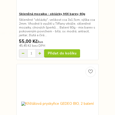
Skleněná mozaika - oblázky, MIX barev, 60g
Skleněné "oblázky", velikost cca 3x1,5cm, výška cca
2mm. Vhodné k využití u Tiffany vitráže, skleněné
mozaiky, cínových šperků.... Balení 60g - mix barev s
pokoveným povrchem - bílá, sv. modrá, antracit,
jantar, žlutá a čirá...
55,00 Kč
/
kus
45,45 Kč
bez DPH
Přidat do košíku