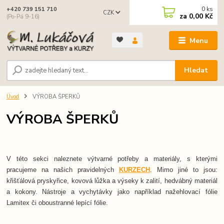
0
ks
+420 739 151 710
CZK
za
0,00 Kč
(Po-Pá 9-16)
Menu
Hledat
Úvod
VÝROBA ŠPERKŮ
VÝROBA ŠPERKŮ
V této sekci naleznete výtvarné potřeby a materiály, s kterými
pracujeme na našich pravidelných
KURZECH
. Mimo jiné to jsou:
křišťálová pryskyřice, kovová lůžka a výseky k zalití, hedvábný materiál
a kokony. Nástroje a vychytávky jako například nažehlovací fólie
Lamitex či oboustranné lepící fólie.