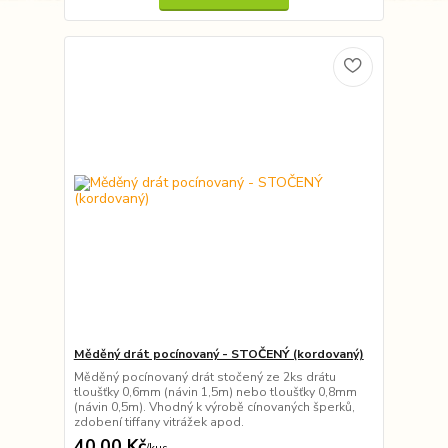
Měděný drát pocínovaný - STOČENÝ (kordovaný)
Měděný pocínovaný drát stočený ze 2ks drátu
tloušťky 0,6mm (návin 1,5m) nebo tloušťky 0,8mm
(návin 0,5m). Vhodný k výrobě cínovaných šperků,
zdobení tiffany vitrážek apod.
40,00 Kč