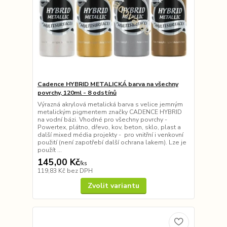
Cadence HYBRID METALICKÁ barva na všechny
povrchy, 120ml - 8 odstínů
Výrazná akrylová metalická barva s velice jemným
metalickým pigmentem značky CADENCE HYBRID
na vodní bázi. Vhodné pro všechny povrchy -
Powertex, plátno, dřevo, kov, beton, sklo, plast a
další mixed média projekty - pro vnitřní i venkovní
použití (není zapotřebí další ochrana lakem). Lze je
použít ...
145,00 Kč
/
ks
119,83 Kč
bez DPH
Zvolit variantu