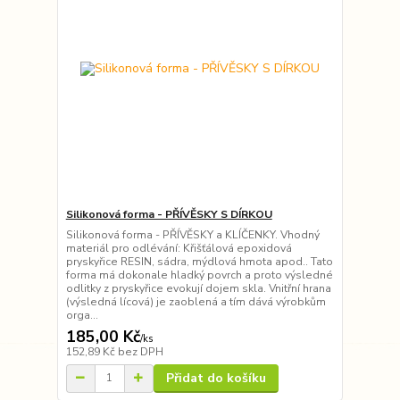
Silikonová forma - PŘÍVĚSKY S DÍRKOU
Silikonová forma - PŘÍVĚSKY a KLÍČENKY. Vhodný
materiál pro odlévání: Křišťálová epoxidová
pryskyřice RESIN, sádra, mýdlová hmota apod.. Tato
forma má dokonale hladký povrch a proto výsledné
odlitky z pryskyřice evokují dojem skla. Vnitřní hrana
(výsledná lícová) je zaoblená a tím dává výrobkům
orga...
185,00 Kč
/
ks
152,89 Kč
bez DPH
Přidat do košíku