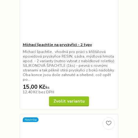
Míchací špachtle na pryskyřici - 2 typy
Míchací špachtle, vhodná pro práci s křišťálová
epoxidová pryskyřice RESIN, sádra, mýdlová hmota
apod. - 2 varianty (nutno vybrat z nabídkové roletky)
SILIKONOVÁ ŠPACHTLE (1ks) - pevná s rovnými
stranami a tak pěkně stírá pryskyřici z boků nádobky.
Oba konce jsou dole zahnuté a ohebné, což opět
po...
15,00 Kč
/
ks
12,40 Kč
bez DPH
Zvolit variantu
Novinka