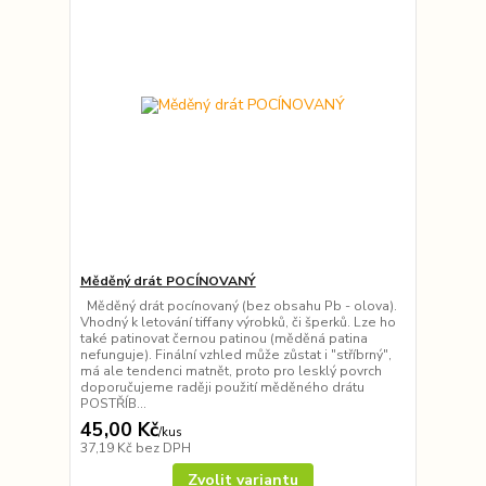
Měděný drát POCÍNOVANÝ
Měděný drát pocínovaný (bez obsahu Pb - olova).
Vhodný k letování tiffany výrobků, či šperků. Lze ho
také patinovat černou patinou (měděná patina
nefunguje). Finální vzhled může zůstat i "stříbrný",
má ale tendenci matnět, proto pro lesklý povrch
doporučujeme raději použití měděného drátu
POSTŘÍB...
45,00 Kč
/
kus
37,19 Kč
bez DPH
Zvolit variantu