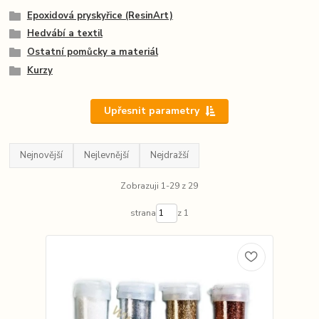
Epoxidová pryskyřice (ResinArt)
Hedvábí a textil
Ostatní pomůcky a materiál
Kurzy
Upřesnit parametry
Nejnovější
Nejlevnější
Nejdražší
Zobrazuji 1-29 z 29
strana
z 1