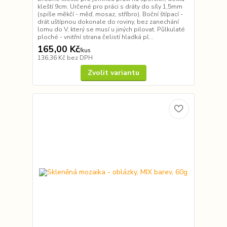
kleští 9cm. Určené pro práci s dráty do síly 1,5mm
(spíše měkčí - měď, mosaz, stříbro). Boční štípací -
drát uštípnou dokonale do roviny, bez zanechání
lomu do V, který se musí u jiných pilovat. Půlkulaté
ploché - vnitřní strana čelistí hladká pl...
165,00 Kč
/
kus
136,36 Kč
bez DPH
Zvolit variantu