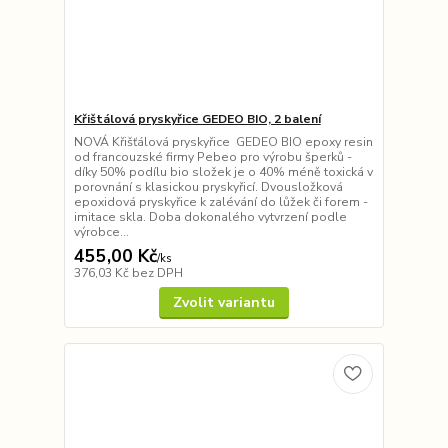
Křištálová pryskyřice GEDEO BIO, 2 balení
NOVÁ Křišťálová pryskyřice GEDEO BIO epoxy resin
od francouzské firmy Pebeo pro výrobu šperků -
díky 50% podílu bio složek je o 40% méně toxická v
porovnání s klasickou pryskyřicí. Dvousložková
epoxidová pryskyřice k zalévání do lůžek či forem -
imitace skla. Doba dokonalého vytvrzení podle
výrobce...
455,00 Kč
/
ks
376,03 Kč
bez DPH
Zvolit variantu