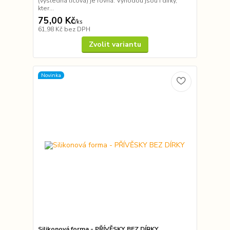
(výsledná lícová) je rovná. Výhodou jsou i dírky,
kter...
75,00 Kč
/
ks
61,98 Kč
bez DPH
Zvolit variantu
Novinka
Silikonová forma - PŘÍVĚSKY BEZ DÍRKY