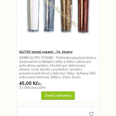
GLITRY jemné sypané - 7g, 4 barvy
JEMNÉ GLITRY SYPANÉ - Průhledná plastová dóza s
dávkovačem (odklápěcí víčko a dírky v zátce) pro
pohodlnou aplikaci. Vhodné pro dekorování
obrazů, soch, šperků z pryskyřice, šperků z
polymerových hmot a dekorací. Váha: 7g Barvy: Bílá
iridizovaná (duhová), Stříbro, Zlato, Bronz
45,00 Kč
/
ks
37,19 Kč
bez DPH
Zvolit variantu