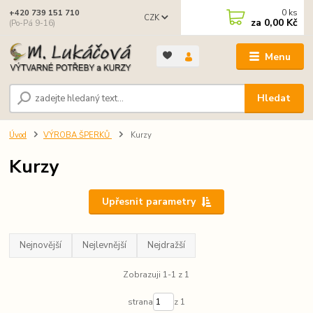
0
ks
+420 739 151 710
CZK
za
0,00 Kč
(Po-Pá 9-16)
Menu
Hledat
Úvod
VÝROBA ŠPERKŮ
Kurzy
Kurzy
Upřesnit parametry
Nejnovější
Nejlevnější
Nejdražší
Zobrazuji 1-1 z 1
strana
z 1