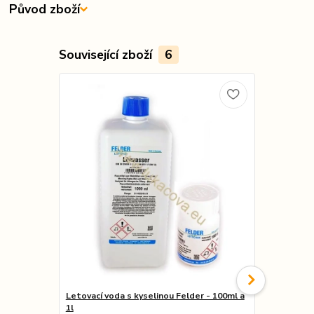
Původ zboží
Související zboží
6
Letovací voda s kyselinou Felder - 100ml a
Letovací ole
1l
Olej pro oči