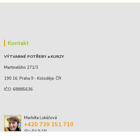
Kontakt
VÝTVARNÉ POTŘEBY a KURZY
Martinelliho 271/3
190 16, Praha 9 - Koloděje, ČR
IČO: 68885636
Markéta Lukáčová
+420 739 151 710
(Po-Pá 9-16)