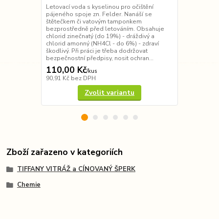
Obsahuje gly
Letovací voda s kyselinou pro očištění
chlorovodíko
pájeného spoje zn. Felder. Nanáší se
do 10%) - drá
štětečkem či vatovým tamponkem
dodržovat be
bezprostředně před letováním. Obsahuje
ochranné ruk
chlorid zinečnatý (do 19%) - dráždivý a
dostatečně vě
chlorid amonný (NH4Cl - do 6%) - zdraví
oranžo...
škodlivý. Při práci je třeba dodržovat
bezpečnostní předpisy, nosit ochran...
110,00 Kč
75,00 Kč
/
kus
90,91 Kč
bez DPH
61,98 Kč
bez
Zvolit variantu
Zboží zařazeno v kategoriích
TIFFANY VITRÁŽ a CÍNOVANÝ ŠPERK
Chemie