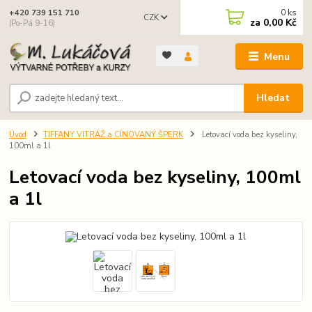
0
ks
+420 739 151 710
CZK
za
0,00 Kč
(Po-Pá 9-16)
Menu
Hledat
Úvod
TIFFANY VITRÁŽ a CÍNOVANÝ ŠPERK
Letovací voda bez kyseliny,
100ml a 1l
Letovací voda bez kyseliny, 100ml
a 1l