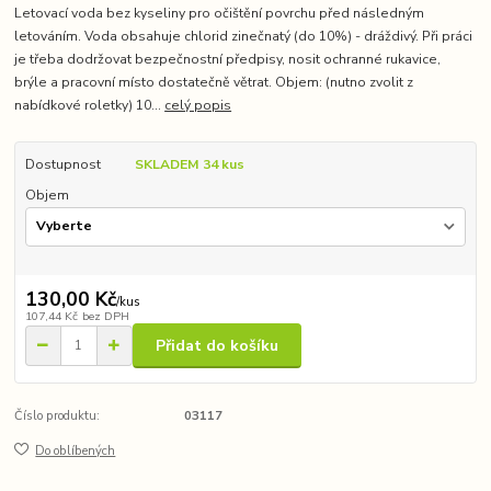
Letovací voda bez kyseliny pro očištění povrchu před následným
letováním. Voda obsahuje chlorid zinečnatý (do 10%) - dráždivý. Při práci
je třeba dodržovat bezpečnostní předpisy, nosit ochranné rukavice,
brýle a pracovní místo dostatečně větrat. Objem: (nutno zvolit z
nabídkové roletky) 10...
celý popis
Dostupnost
SKLADEM 34 kus
Objem
130,00 Kč
/
kus
107,44 Kč
bez DPH
Přidat do košíku
Číslo produktu:
03117
Do oblíbených