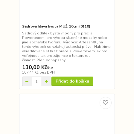
Sádrová hlava bysta MUŽ, 10cm (0110)
Sádrový odlitek bysta vhodný pro práci s
Powertexem, pro výrobu skleněné mozaiky nebo
jiné sochařské tvoření. Výrobce: Artesan© , na
tento výrobek se vztahují autorská práva Nabízíme
akreditované KURZY práce s Powertexem jak pro
veřejnost, tak pro zájemce o lektorskou
činnost. Přehled vypsaný...
130,00 Kč
/
kus
107,44 Kč
bez DPH
Přidat do košíku