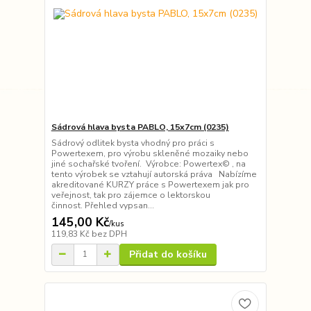
Sádrová hlava bysta PABLO, 15x7cm (0235)
Sádrový odlitek bysta vhodný pro práci s
Powertexem, pro výrobu skleněné mozaiky nebo
jiné sochařské tvoření. Výrobce: Powertex© , na
tento výrobek se vztahují autorská práva Nabízíme
akreditované KURZY práce s Powertexem jak pro
veřejnost, tak pro zájemce o lektorskou
činnost. Přehled vypsan...
145,00 Kč
/
kus
119,83 Kč
bez DPH
Přidat do košíku