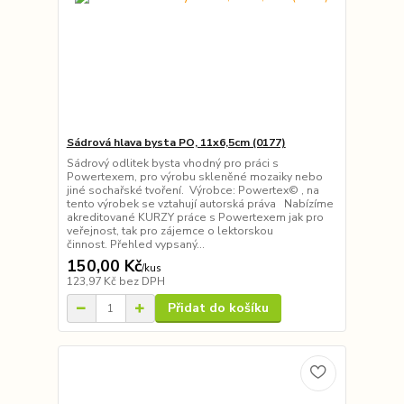
Sádrová hlava bysta PO, 11x6,5cm (0177)
Sádrový odlitek bysta vhodný pro práci s
Powertexem, pro výrobu skleněné mozaiky nebo
jiné sochařské tvoření. Výrobce: Powertex© , na
tento výrobek se vztahují autorská práva Nabízíme
akreditované KURZY práce s Powertexem jak pro
veřejnost, tak pro zájemce o lektorskou
činnost. Přehled vypsaný...
150,00 Kč
/
kus
123,97 Kč
bez DPH
Přidat do košíku