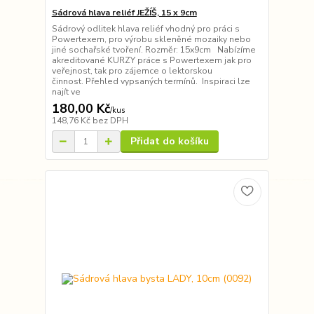
Sádrová hlava reliéf JEŽÍŠ, 15 x 9cm
Sádrový odlitek hlava reliéf vhodný pro práci s
Powertexem, pro výrobu skleněné mozaiky nebo
jiné sochařské tvoření. Rozměr: 15x9cm Nabízíme
akreditované KURZY práce s Powertexem jak pro
veřejnost, tak pro zájemce o lektorskou
činnost. Přehled vypsaných termínů. Inspiraci lze
najít ve
180,00 Kč
/
kus
148,76 Kč
bez DPH
Přidat do košíku