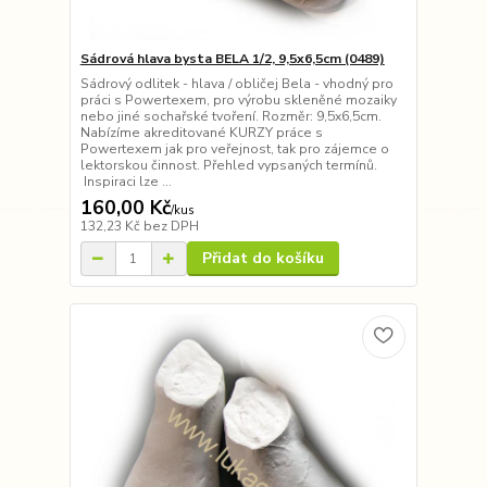
Sádrová hlava bysta BELA 1/2, 9,5x6,5cm (0489)
Sádrový odlitek - hlava / obličej Bela - vhodný pro
práci s Powertexem, pro výrobu skleněné mozaiky
nebo jiné sochařské tvoření. Rozměr: 9,5x6,5cm.
Nabízíme akreditované KURZY práce s
Powertexem jak pro veřejnost, tak pro zájemce o
lektorskou činnost. Přehled vypsaných termínů.
Inspiraci lze ...
160,00 Kč
/
kus
132,23 Kč
bez DPH
Přidat do košíku