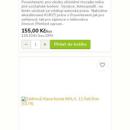
Powertexem, pro výrobu skleněné mozaiky nebo
jiné sochařské tvoření. Výrobce: Artesania© , na
tento výrobek se vztahují autorská práva Nabízíme
akreditované KURZY práce s Powertexem jak pro
veřejnost, tak pro zájemce o lektorskou
činnost. Přehled vypsan...
155,00 Kč
/
kus
128,10 Kč
bez DPH
Přidat do košíku