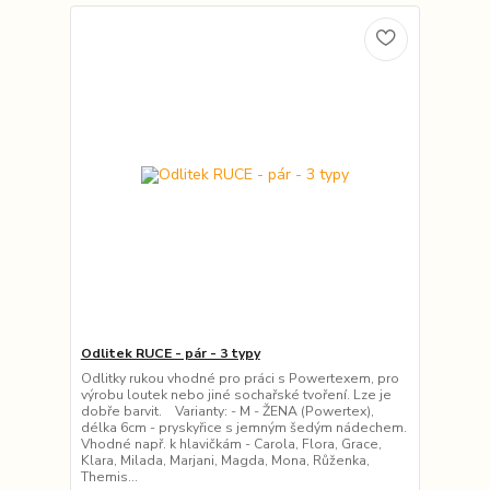
Odlitek RUCE - pár - 3 typy
Odlitky rukou vhodné pro práci s Powertexem, pro
výrobu loutek nebo jiné sochařské tvoření. Lze je
dobře barvit. Varianty: - M - ŽENA (Powertex),
délka 6cm - pryskyřice s jemným šedým nádechem.
Vhodné např. k hlavičkám - Carola, Flora, Grace,
Klara, Milada, Marjani, Magda, Mona, Růženka,
Themis...