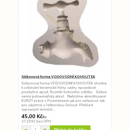
Silikonová forma VODOVODNÍ KOHOUTEK
Silikonová forma VODOVODNÍ KOHOUTEK vhodná
k odlévání keramické hlíny, sádry, epoxidové
pryskyřice apod. Rozměr hotového odlitku: Silikon
nemá potravinářský atest. Nabízíme akreditované
KURZY práce s Powertexem jak pro veřejnost, tak
pro zájemce o lektorskou činnost. Přehled
vypsaných termínů....
45,00 Kč
/
ks
37,19 Kč
bez DPH
Přidat do košíku