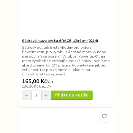
Sádrová hlava bysta GRACE, 12x6cm (0214)
Sádrový odlitek bysta vhodný pro práci s
Powertexem, pro výrobu skleněné mozaiky nebo
jiné sochařské tvoření. Výrobce: Powertex© , na
tento výrobek se vztahují autorská práva Nabízíme
akreditované KURZY práce s Powertexem jak pro
veřejnost, tak pro zájemce o lektorskou
činnost. Přehled vypsaný...
165,00 Kč
/
kus
136,36 Kč
bez DPH
Přidat do košíku