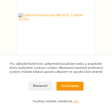
Sádrová hlava bysta MILADA, 12x6cm (4191)
Sádrový odlitek bysta vhodný pro práci s
Pro základní funkčnost, zpříjemnění používání webu a analytické
Powertexem, pro výrobu skleněné mozaiky nebo
účely využíváme soubory cookies. Nastavení vlastních preferencí
jiné sochařské tvoření. Výrobce: Artesania
cookies můžete kdykoli upravit odkazem ve spodní části stránek.
Solmar© , na tento výrobek se vztahují autorská
práva Nabízíme akreditované KURZY práce s
Powertexem jak pro veřejnost, tak pro zájemce o
Souhlasím
Nastavení
lektorskou činnost. Přehled...
145,00 Kč
/
kus
119,83 Kč
bez DPH
Souhlas můžete odmítnout
zde
.
Přidat do košíku