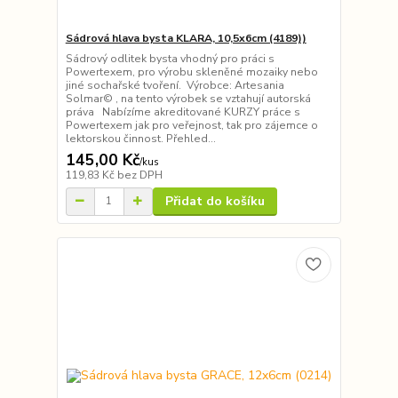
Sádrová hlava bysta KLARA, 10,5x6cm (4189))
Sádrový odlitek bysta vhodný pro práci s
Powertexem, pro výrobu skleněné mozaiky nebo
jiné sochařské tvoření. Výrobce: Artesania
Solmar© , na tento výrobek se vztahují autorská
práva Nabízíme akreditované KURZY práce s
Powertexem jak pro veřejnost, tak pro zájemce o
lektorskou činnost. Přehled...
145,00 Kč
/
kus
119,83 Kč
bez DPH
Přidat do košíku