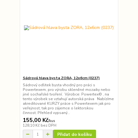
Sádrová hlava bysta ZORA, 12x6cm (0237)
Sádrový odlitek bysta vhodný pro práci s
Powertexem, pro výrobu skleněné mozaiky nebo
jiné sochařské tvoření. Výrobce: Powertex© , na
tento výrobek se vztahují autorská práva Nabízíme
akreditované KURZY práce s Powertexem jak pro
veřejnost, tak pro zájemce o lektorskou
činnost. Přehled vypsaný...
155,00 Kč
/
kus
128,10 Kč
bez DPH
Přidat do košíku