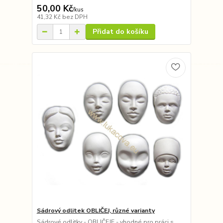
50,00 Kč
/
kus
41,32 Kč
bez DPH
Přidat do košíku
Sádrový odlitek OBLIČEJ, různé varianty
Sádrové odlitky - OBLIČEJE - vhodné pro práci s