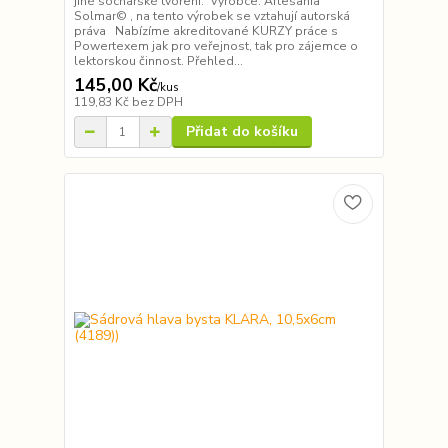
jiné sochařské tvoření. Výrobce: Artesania
Solmar© , na tento výrobek se vztahují autorská
práva Nabízíme akreditované KURZY práce s
Powertexem jak pro veřejnost, tak pro zájemce o
lektorskou činnost. Přehled...
145,00 Kč
/
kus
119,83 Kč
bez DPH
Přidat do košíku