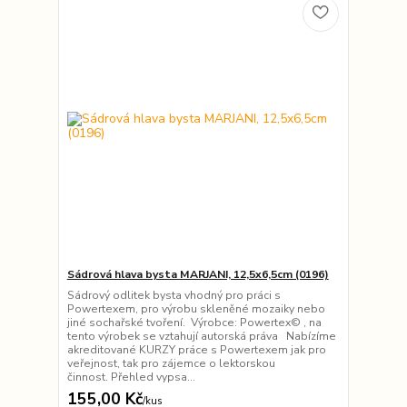
Sádrová hlava bysta MARJANI, 12,5x6,5cm (0196)
Sádrový odlitek bysta vhodný pro práci s
Powertexem, pro výrobu skleněné mozaiky nebo
jiné sochařské tvoření. Výrobce: Powertex© , na
tento výrobek se vztahují autorská práva Nabízíme
akreditované KURZY práce s Powertexem jak pro
veřejnost, tak pro zájemce o lektorskou
činnost. Přehled vypsa...
155,00 Kč
/
kus