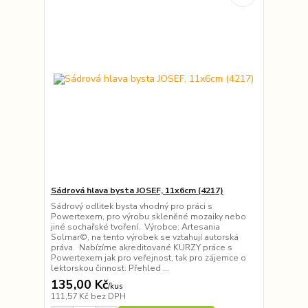
Sádrová hlava bysta JOSEF, 11x6cm (4217)
Sádrový odlitek bysta vhodný pro práci s
Powertexem, pro výrobu skleněné mozaiky nebo
jiné sochařské tvoření. Výrobce: Artesania
Solmar©, na tento výrobek se vztahují autorská
práva Nabízíme akreditované KURZY práce s
Powertexem jak pro veřejnost, tak pro zájemce o
lektorskou činnost. Přehled ...
135,00 Kč
/
kus
111,57 Kč
bez DPH