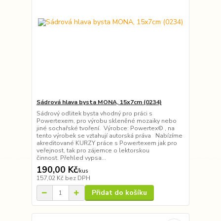
Sádrová hlava bysta MONA, 15x7cm (0234)
Sádrový odlitek bysta vhodný pro práci s
Powertexem, pro výrobu skleněné mozaiky nebo
jiné sochařské tvoření. Výrobce: Powertex© , na
tento výrobek se vztahují autorská práva Nabízíme
akreditované KURZY práce s Powertexem jak pro
veřejnost, tak pro zájemce o lektorskou
činnost. Přehled vypsa...
190,00 Kč
/
kus
157,02 Kč
bez DPH
Přidat do košíku