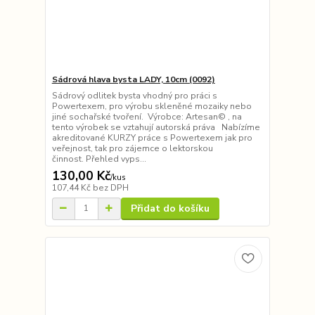
Sádrová hlava bysta LADY, 10cm (0092)
Sádrový odlitek bysta vhodný pro práci s
Powertexem, pro výrobu skleněné mozaiky nebo
jiné sochařské tvoření. Výrobce: Artesan© , na
tento výrobek se vztahují autorská práva Nabízíme
akreditované KURZY práce s Powertexem jak pro
veřejnost, tak pro zájemce o lektorskou
činnost. Přehled vyps...
130,00 Kč
/
kus
107,44 Kč
bez DPH
Přidat do košíku