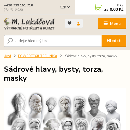
0
ks
+420 739 151 710
CZK
za
0,00 Kč
(Po-Pá 9-16)
Menu
Hledat
Úvod
POWERTEX® TECHNIKA
Sádrové hlavy, bysty, torza, masky
Sádrové hlavy, bysty, torza,
masky