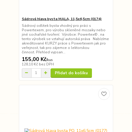
Sádrová hlava bysta MALA, 11,5x6,5cm (0174)
Sádrový odlitek bysta vhodný pro práci s
Powertexem, pro výrobu skleněné mozaiky nebo
jiné sochařské tvoření. Výrobce: Powertex© , na
tento výrobek se vztahují autorská práva Nabízíme
akreditované KURZY práce s Powertexem jak pro
veřejnost, tak pro zájemce o lektorskou
činnost. Přehled vypsan...
155,00 Kč
/
kus
128,10 Kč
bez DPH
Přidat do košíku