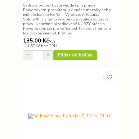
Sádrový odlitek bysta vhodný pro práci s
Powertexem, pro výrobu skleněné mozaiky nebo
jiné sochařské tvoření. Výrobce: Artesania
Solmar© , na tento výrobek se vztahují autorská
práva Nabízíme akreditované KURZY práce s
Powertexem jak pro veřejnost, tak pro zájemce o
lektorskou činnost. Přehled...
135,00 Kč
/
kus
111,57 Kč
bez DPH
Přidat do košíku