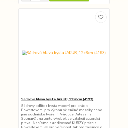
Sádrová hlava bysta JAKUB, 12x6cm (4193)
Sádrový odlitek bysta vhodný pro práci s
Powertexem, pro výrobu skleněné mozaiky nebo
jiné sochařské tvoření. Výrobce: Artesania
Solmar© , na tento výrobek se vztahují autorská
práva Nabízíme akreditované KURZY práce s
Powertexem jak pro veřejnost, tak pro zájemce o