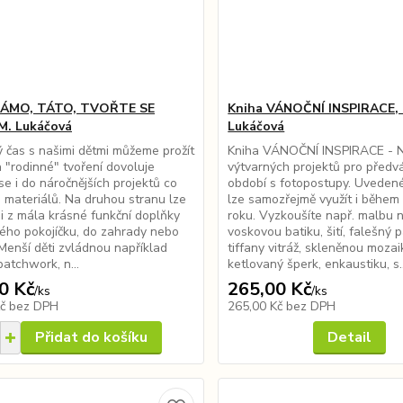
MÁMO, TÁTO, TVOŘTE SE
Kniha VÁNOČNÍ INSPIRACE, 
M. Lukáčová
Lukáčová
 čas s našimi dětmi můžeme prožít
Kniha VÁNOČNÍ INSPIRACE - 
a "rodinné" tvoření dovoluje
výtvarných projektů pro předv
se i do náročnějších projektů co
období s fotopostupy. Uvedené
i materiálů. Na druhou stranu lze
lze samozřejmě využít i během
 i z mála krásné funkční doplňky
roku. Vyzkoušíte např. malbu 
ého pokojíčku, do zahrady nebo
voskovou batiku, šití, falešný 
Menší děti zvládnou například
tiffany vitráž, skleněnou mozai
patchwork, n...
ketlovaný šperk, enkaustiku, s..
0 Kč
265,00 Kč
/
ks
/
ks
Kč
bez DPH
265,00 Kč
bez DPH
Přidat do košíku
Detail