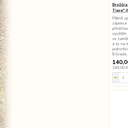
Brožůra
Tiere" (
Pěkně zp
zájemce 
představ
využitím
se zaměř
a to na 
jednotli
B.Grade,
140,0
140,00 