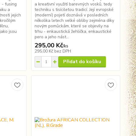
 - fusing
a kreativní využití barevných vosků, tedy
aiku a
techniku s tisíciletou tradicí. Její evropské
nosti jejich
(moderní) pojetí doznává v posledních
kročilým
několika letech velké obliby zejména díky
ílnu,
novým pomůckám, které se objevily na
jako jsou
trhu - enkaustická žehlička, enkaustické
pero a jeho nást...
295,00 Kč
/
ks
295,00 Kč
bez DPH
Přidat do košíku