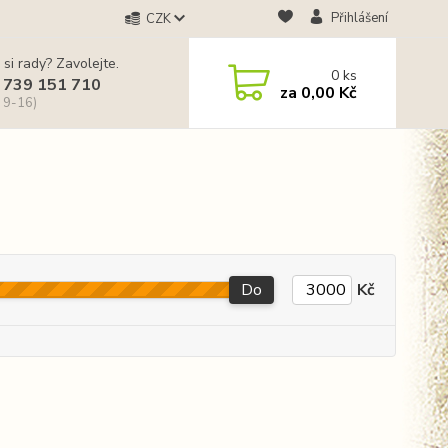
Přihlášení
CZK
 si rady? Zavolejte.
0
ks
 739 151 710
za
0,00 Kč
 9-16)
Do
Kč