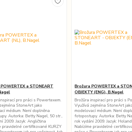
a POWERTEX a STONEART
Brožura POWERTEX a STO
Nagel
OBJEKTY (ENG), B.Nagel
inspirací pro práci s Powertexem.
Brožůra inspirací pro práci s 
zejména StoneArt jako
Využívá zejména StoneArt jak
ací médium. Není doplněna
modelovací médium. Není dop
upy. Autorka: Betty Nagel, 50 str.,
fotopostupy. Autorka: Betty Nag
ní 2009. Jazyk: Angličtina
rok vydání 2009. Jazyk: Holan
 pravidelné certifikované KURZY
Nabízíme pravidelné certifik
Powertexem jak pro veřejnost, tak
práce s Powertexem jak pro ve