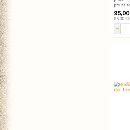
pro záje
95,00
95,00 K