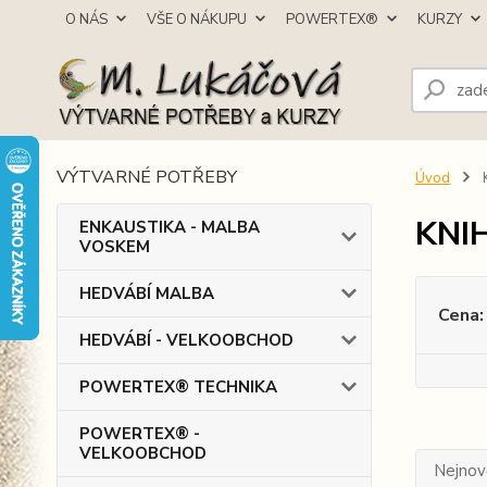
O NÁS
VŠE O NÁKUPU
POWERTEX®
KURZY
VÝTVARNÉ POTŘEBY
Úvod
KNI
ENKAUSTIKA - MALBA
VOSKEM
HEDVÁBÍ MALBA
Cena:
HEDVÁBÍ - VELKOOBCHOD
POWERTEX® TECHNIKA
POWERTEX® -
VELKOOBCHOD
Nejnově