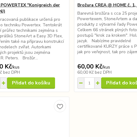
 POWERTEX "Konigreich der
Brožura CREA @ HOME č. 1, 
NJ)
Barevná brožůra s cca 25 proj
Powertexem, StoneArtem a da
racovaná publikace určená pro
produkty z výtvarné řady Powe
o techniku Powertex. Tentokrát
Celkem 66 stránek plných foto
í průřez technikami zejména s
postupů "krok za krokem". Ho
 prášků StoneArt a Easy 3D Flex,
jazyk. Nabízíme pravidelné
ením také na přípravu konstrukcí
certifikované KURZY práce s
modelech zvířat. Autorkami
jak pro veřejnost, tak pro zájem
vých projektů jsou zejména
 R. Peters. Brožůr...
0 Kč
60,00 Kč
/
kus
/
kus
Kč
bez DPH
60,00 Kč
bez DPH
Přidat do košíku
Přidat do ko