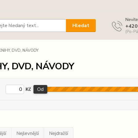
Nevíte
Hledat
+420
(Po-Pá
KNIHY, DVD, NÁVODY
HY, DVD, NÁVODY
Kč
Od
jší
Nejlevnější
Nejdražší