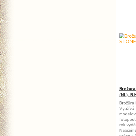
Brožur
(NL), B.
Brožůra 
Využívá 
modelov
fotopost
rok vydá
Nabízíme
práce s 