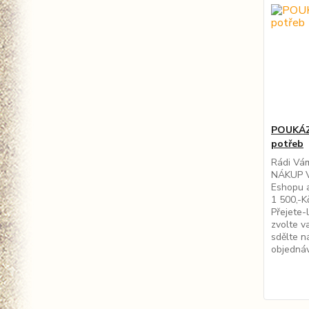
POUKÁZ
potřeb
Rádi Vá
NÁKUP 
Eshopu a
1 500,-Kč
Přejete-
zvolte 
sdělte n
objednávc