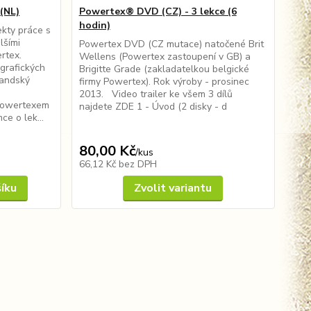
(NL)
Powertex® DVD (CZ) - 3 lekce (6
hodin)
ekty práce s
lšími
Powertex DVD (CZ mutace) natočené Brit
rtex.
Wellens (Powertex zastoupení v GB) a
grafických
Brigitte Grade (zakladatelkou belgické
landský
firmy Powertex). Rok výroby - prosinec
2013. Video trailer ke všem 3 dílů
 Powertexem
najdete ZDE 1 - Úvod (2 disky - d
ce o lek...
80,00 Kč
/
kus
66,12 Kč
bez DPH
šíku
Zvolit variantu