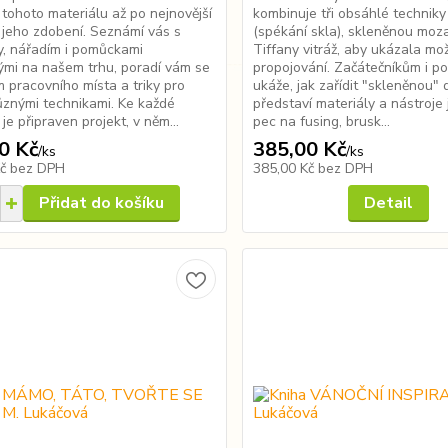
 tohoto materiálu až po nejnovější
kombinuje tři obsáhlé techniky
jeho zdobení. Seznámí vás s
(spékání skla), skleněnou moz
y, nářadím i pomůckami
Tiffany vitráž, aby ukázala mož
mi na našem trhu, poradí vám se
propojování. Začátečníkům i po
m pracovního místa a triky pro
ukáže, jak zařídit "skleněnou" d
ůznými technikami. Ke každé
představí materiály a nástroje 
je připraven projekt, v něm...
pec na fusing, brusk...
0 Kč
385,00 Kč
/
ks
/
ks
Kč
bez DPH
385,00 Kč
bez DPH
Přidat do košíku
Detail