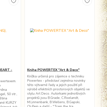
NEART -
Kniha POWERTEX "Art & Deco"
Knížka určená pro zájemce o techniku
Powertex - představí zejména novinky
Powertexem.
této výtvarné řady a jejich použití při
o
výrobě efektních prostorových objektů ve
lněna
stylu Art Deco. Autorkami jednotlivých
el, 50 str.,
projektů jsou B.Grade, C.Roelandt,
dština
M.Linnenbank, B.Wellens, B.Gapski,
ované KURZY
Ch.Pein a další - "Train the tra...
řejnost, tak