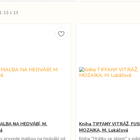
1-13 z 13
MALBA NA HEDVÁBÍ, M.
Kniha TIFFANY VITRÁŽ, FUS
vá
MOZAIKA, M. Lukáčová
ás provede malbou na hedvábí od
Kniha "Hrátky se sklem" v sob