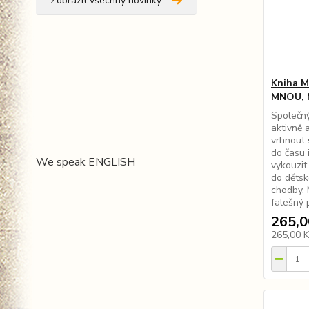
Zobrazit všechny novinky
Kniha 
MNOU, 
Společný
aktivně 
vrhnout 
do času 
We speak ENGLISH
vykouzit
do dětsk
chodby. 
falešný 
265,0
265,00 