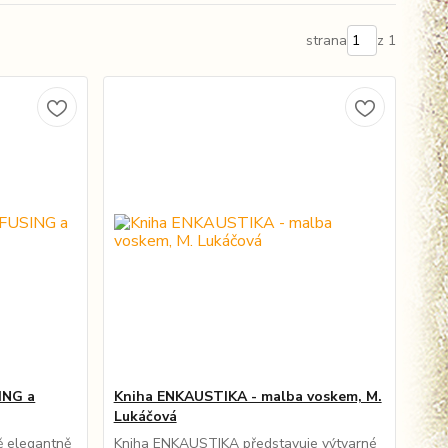
strana
z 1
ING a
Kniha ENKAUSTIKA - malba voskem, M.
Lukáčová
ě elegantně
Kniha ENKAUSTIKA představuje výtvarné