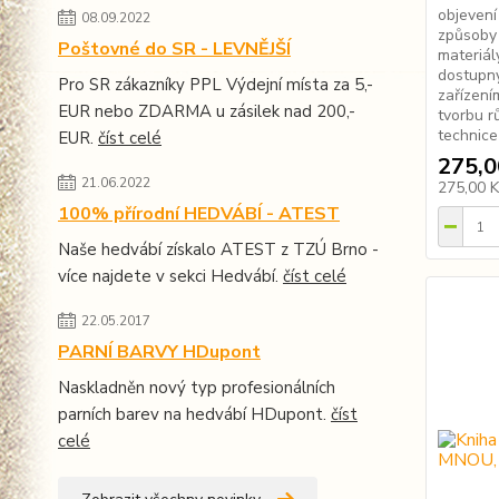
objevení
08.09.2022
způsoby 
Poštovné do SR - LEVNĚJŠÍ
materiál
dostupný
Pro SR zákazníky PPL Výdejní místa za 5,-
zařízení
EUR nebo ZDARMA u zásilek nad 200,-
tvorbu r
technice 
EUR.
číst celé
275,0
21.06.2022
275,00 
100% přírodní HEDVÁBÍ - ATEST
Naše hedvábí získalo ATEST z TZÚ Brno -
více najdete v sekci Hedvábí.
číst celé
22.05.2017
PARNÍ BARVY HDupont
Naskladněn nový typ profesionálních
parních barev na hedvábí HDupont.
číst
celé