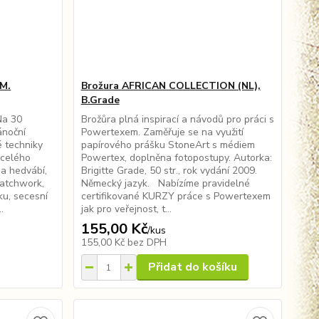
M.
Brožura AFRICAN COLLECTION (NL),
B.Grade
Na 30
Brožůra plná inspirací a návodů pro práci s
ánoční
Powertexem. Zaměřuje se na využití
 techniky
papírového prášku StoneArt s médiem
 celého
Powertex, doplněna fotopostupy. Autorka:
na hedvábí,
Brigitte Grade, 50 str., rok vydání 2009.
patchwork,
Německý jazyk. Nabízíme pravidelné
ku, secesní
certifikované KURZY práce s Powertexem
.
jak pro veřejnost, t...
155,00 Kč
/
kus
155,00 Kč
bez DPH
Přidat do košíku