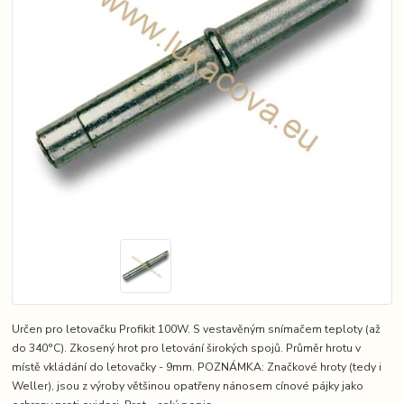
Určen pro letovačku Profikit 100W. S vestavěným snímačem teploty (až
do 340°C). Zkosený hrot pro letování širokých spojů. Průměr hrotu v
místě vkládání do letovačky - 9mm. POZNÁMKA: Značkové hroty (tedy i
Weller), jsou z výroby většinou opatřeny nánosem cínové pájky jako