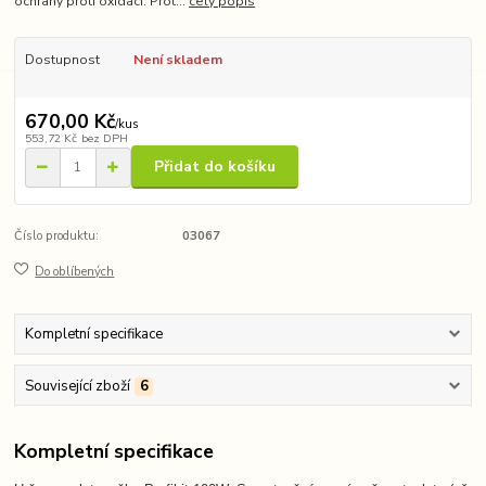
ochrany proti oxidaci. Prot...
celý popis
Dostupnost
Není skladem
670,00 Kč
/
kus
553,72 Kč
bez DPH
Přidat do košíku
Číslo produktu:
03067
Do oblíbených
Kompletní specifikace
Související zboží
6
Kompletní specifikace