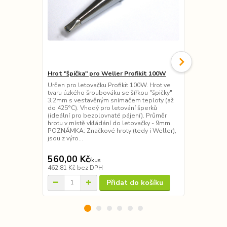
Hrot "špička" pro Weller Profikit 100W
Letovačka (p
Profikit 10
Určen pro letovačku Profikit 100W. Hrot ve
tvaru úzkého šroubováku se šířkou "špičky"
Páječka urče
3,2mm s vestavěným snímačem teploty (až
Vyhovuje jak 
do 425°C). Vhodý pro letování šperků
lampy. Zkose
(ideální pro bezolovnaté pájení). Průměr
teplotním či
hrotu v místě vkládání do letovačky - 9mm.
velice dobře
POZNÁMKA: Značkové hroty (tedy i Weller),
práce je pak
jsou z výro...
tuto letovač
"šroubovák...
560,00 Kč
3 750,00
/
kus
462,81 Kč
bez DPH
3 099,17 Kč
Přidat do košíku