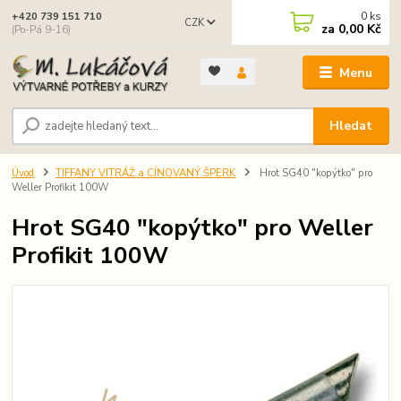
0
ks
+420 739 151 710
CZK
za
0,00 Kč
(Po-Pá 9-16)
Menu
Hledat
Úvod
TIFFANY VITRÁŽ a CÍNOVANÝ ŠPERK
Hrot SG40 "kopýtko" pro
Weller Profikit 100W
Hrot SG40 "kopýtko" pro Weller
Profikit 100W