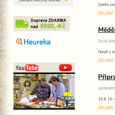
Zobrazit všechny novinky
Zatím st
číst celé
Měděn
15.04.201
Nově v ná
číst celé
Připr
16.06.001
16.6.15 - 
číst celé