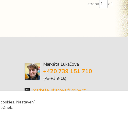
strana
z 1
Markéta Lukáčová
+420 739 151 710
(Po-Pá 9-16)
marketa.lukacova@volny.cz
 cookies. Nastavení
stránek.