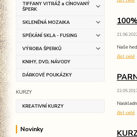
číst celé
TIFFANY VITRÁŽ a CÍNOVANÝ
ŠPERK
100%
SKLENĚNÁ MOZAIKA
21.06.202
SPÉKÁNÍ SKLA - FUSING
Naše hed
VÝROBA ŠPERKŮ
číst celé
KNIHY, DVD, NÁVODY
DÁRKOVÉ POUKÁZKY
PARN
22.05.201
KURZY
Naskladně
KREATIVNÍ KURZY
číst celé
Novinky
KURZ