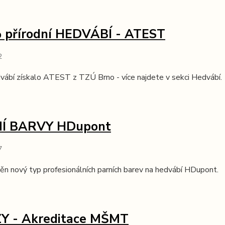
 přírodní HEDVÁBÍ - ATEST
2
vábí získalo ATEST z TZÚ Brno - více najdete v sekci Hedvábí.
Í BARVY HDupont
7
n nový typ profesionálních parních barev na hedvábí HDupont.
Y - Akreditace MŠMT