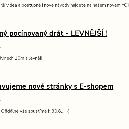
arší videa a postupně i nové návody najdete na našem novém Y
ý pocínovaný drát - LEVNĚJŠÍ !
6
vinech 10m a levněji...
avujeme nové stránky s E-shopem
5
Oficiálně vše spustíme k 30.8.... :-)