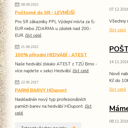
08.09.2022
07.12.201
Poštovné do SR - LEVNĚJŠÍ
Všechny 
Pro SR zákazníky PPL Výdejní místa za 5,-
EUR nebo ZDARMA u zásilek nad 200,-
číst celé
EUR.
číst celé
POŠ
21.06.2022
100% přírodní HEDVÁBÍ - ATEST
14.11.201
Naše hedvábí získalo ATEST z TZÚ Brno -
více najdete v sekci Hedvábí.
číst celé
Nově nab
Kč do 10
22.05.2017
číst celé
PARNÍ BARVY HDupont
Naskladněn nový typ profesionálních
parních barev na hedvábí HDupont.
číst
Máme
celé
08.11.201