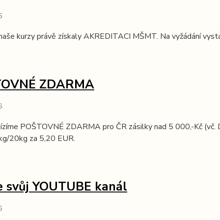
6
naše kurzy právě získaly AKREDITACI MŠMT. Na vyžádání vystaví
TOVNÉ ZDARMA
6
ízíme POŠTOVNÉ ZDARMA pro ČR zásilky nad 5 000,-Kč (vč. DP
kg/20kg za 5,20 EUR.
 svůj YOUTUBE kanál
6