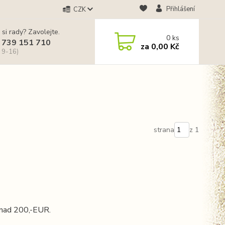
Přihlášení
CZK
 si rady? Zavolejte.
0
ks
 739 151 710
za
0,00 Kč
 9-16)
strana
z 1
 nad 200,-EUR.