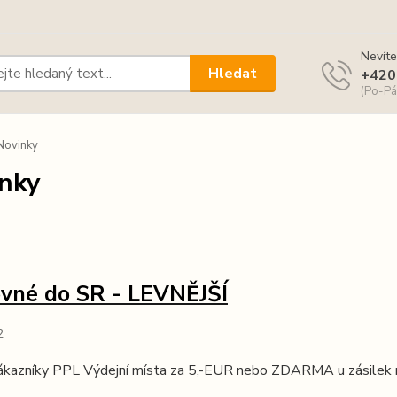
Nevíte
Hledat
+420
(Po-Pá
Novinky
nky
vné do SR - LEVNĚJŠÍ
2
ákazníky PPL Výdejní místa za 5,-EUR nebo ZDARMA u zásilek