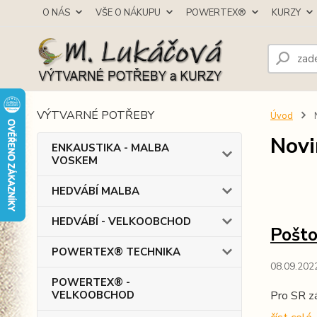
O NÁS
VŠE O NÁKUPU
POWERTEX®
KURZY
VÝTVARNÉ POTŘEBY
Úvod
Novi
ENKAUSTIKA - MALBA
VOSKEM
HEDVÁBÍ MALBA
HEDVÁBÍ - VELKOOBCHOD
Pošto
POWERTEX® TECHNIKA
08.09.202
POWERTEX® -
VELKOOBCHOD
Pro SR z