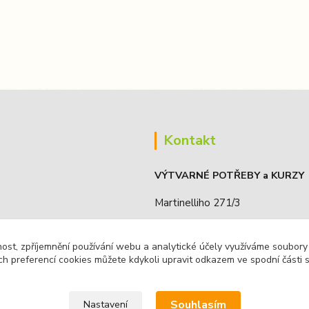
Kontakt
VÝTVARNÉ POTŘEBY a KURZY
Martinelliho 271/3
190 16, Praha 9 - Koloděje, ČR
nost, zpříjemnění používání webu a analytické účely využíváme soubory
IČO: 68885636
ch preferencí cookies můžete kdykoli upravit odkazem ve spodní části 
Souhlasím
Nastavení