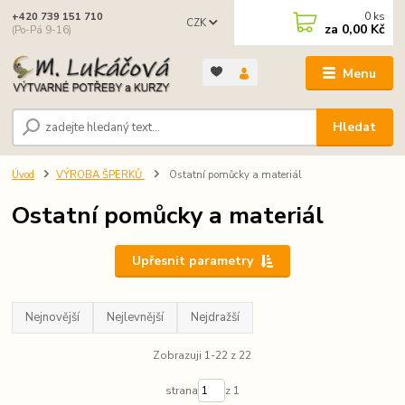
0
ks
+420 739 151 710
CZK
za
0,00 Kč
(Po-Pá 9-16)
Menu
Hledat
Úvod
VÝROBA ŠPERKŮ
Ostatní pomůcky a materiál
Ostatní pomůcky a materiál
Upřesnit parametry
Nejnovější
Nejlevnější
Nejdražší
Zobrazuji 1-22 z 22
strana
z 1