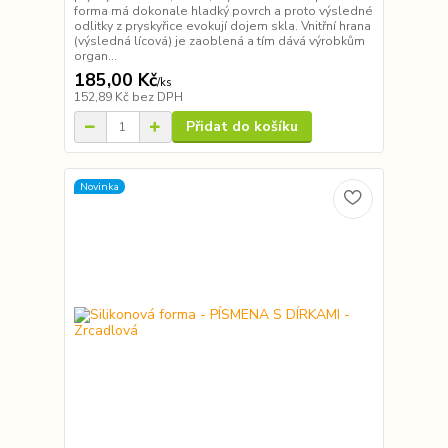
forma má dokonale hladký povrch a proto výsledné
odlitky z pryskyřice evokují dojem skla. Vnitřní hrana
(výsledná lícová) je zaoblená a tím dává výrobkům
organ...
185,00 Kč
/
ks
152,89 Kč
bez DPH
Přidat do košíku
Novinka