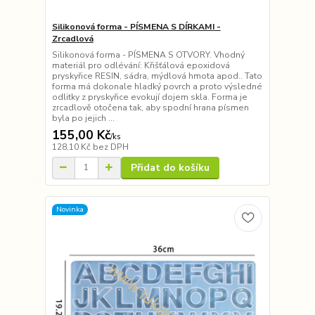
Silikonová forma - PÍSMENA S DÍRKAMI -
Zrcadlová
Silikonová forma - PÍSMENA S OTVORY. Vhodný
materiál pro odlévání: Křišťálová epoxidová
pryskyřice RESIN, sádra, mýdlová hmota apod.. Tato
forma má dokonale hladký povrch a proto výsledné
odlitky z pryskyřice evokují dojem skla. Forma je
zrcadlově otočena tak, aby spodní hrana písmen
byla po jejich ...
155,00 Kč
/
ks
128,10 Kč
bez DPH
Přidat do košíku
Novinka