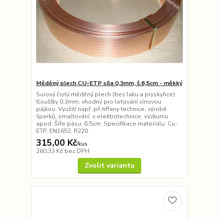
Měděný plech CU-ETP síla 0,3mm, š.6,5cm - měkký
Surový čistý měděný plech (bez laku a pryskyřice)
tloušťky 0,3mm, vhodný pro letování cínovou
pájkou. Využití např. při tiffany technice, výrobě
šperků, smaltování, v elektrotechnice, výzkumu
apod. Šíře pásu: 6,5cm. Specifikace materiálu: Cu-
ETP, EN1652, R220
315,00 Kč
/
kus
260,33 Kč
bez DPH
Zvolit variantu