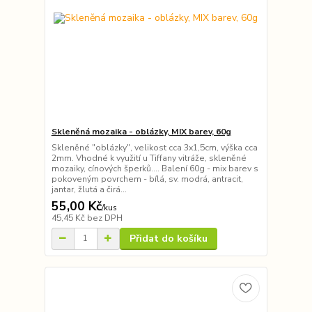
Skleněná mozaika - oblázky, MIX barev, 60g
Skleněné "oblázky", velikost cca 3x1,5cm, výška cca
2mm. Vhodné k využití u Tiffany vitráže, skleněné
mozaiky, cínových šperků.... Balení 60g - mix barev s
pokoveným povrchem - bílá, sv. modrá, antracit,
jantar, žlutá a čirá...
55,00 Kč
/
kus
45,45 Kč
bez DPH
Přidat do košíku