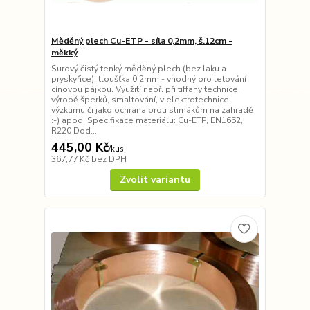
Měděný plech Cu-ETP - síla 0,2mm, š.12cm -
měkký
Surový čistý tenký měděný plech (bez laku a
pryskyřice), tloušťka 0,2mm - vhodný pro letování
cínovou pájkou. Využití např. při tiffany technice,
výrobě šperků, smaltování, v elektrotechnice,
výzkumu či jako ochrana proti slimákům na zahradě
:-) apod. Specifikace materiálu: Cu-ETP, EN1652,
R220 Dod...
445,00 Kč
/
kus
367,77 Kč
bez DPH
Zvolit variantu