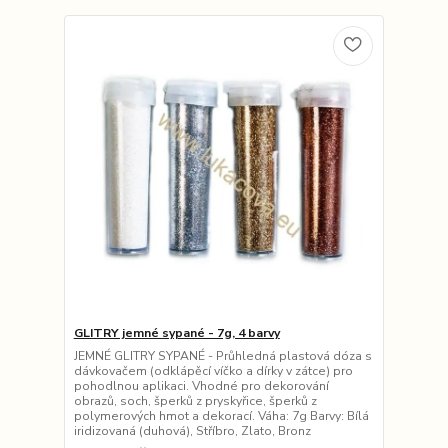
GLITRY jemné sypané - 7g, 4 barvy
JEMNÉ GLITRY SYPANÉ - Průhledná plastová dóza s
dávkovačem (odklápěcí víčko a dírky v zátce) pro
pohodlnou aplikaci. Vhodné pro dekorování
obrazů, soch, šperků z pryskyřice, šperků z
polymerových hmot a dekorací. Váha: 7g Barvy: Bílá
iridizovaná (duhová), Stříbro, Zlato, Bronz