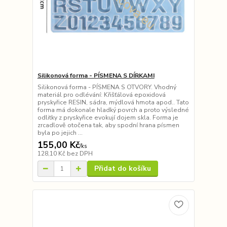
Silikonová forma - PÍSMENA S DÍRKAMI
Silikonová forma - PÍSMENA S OTVORY. Vhodný
materiál pro odlévání: Křišťálová epoxidová
pryskyřice RESIN, sádra, mýdlová hmota apod.. Tato
forma má dokonale hladký povrch a proto výsledné
odlitky z pryskyřice evokují dojem skla. Forma je
zrcadlově otočena tak, aby spodní hrana písmen
byla po jejich ...
155,00 Kč
/
ks
128,10 Kč
bez DPH
Přidat do košíku