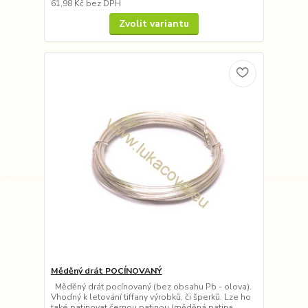
61,98 Kč
bez DPH
Zvolit variantu
Měděný drát POCÍNOVANÝ
Měděný drát pocínovaný (bez obsahu Pb - olova).
Vhodný k letování tiffany výrobků, či šperků. Lze ho
také patinovat černou patinou (měděná patina