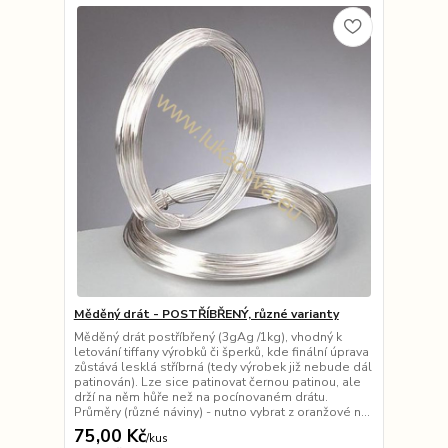
Měděný drát - POSTŘÍBŘENÝ, různé varianty
Měděný drát postříbřený (3gAg /1kg), vhodný k
letování tiffany výrobků či šperků, kde finální úprava
zůstává lesklá stříbrná (tedy výrobek již nebude dál
patinován). Lze sice patinovat černou patinou, ale
drží na něm hůře než na pocínovaném drátu.
Průměry (různé náviny) - nutno vybrat z oranžové n...
75,00 Kč
/
kus