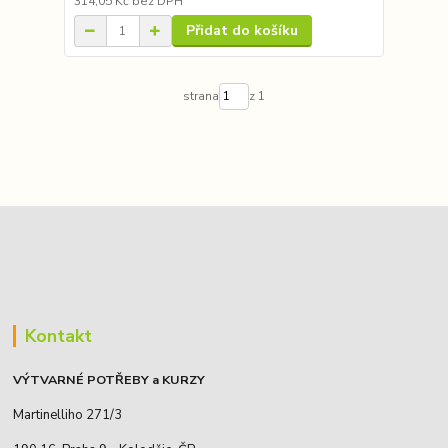
314,05 Kč
bez DPH
Přidat do košíku
strana
z 1
Kontakt
VÝTVARNÉ POTŘEBY a KURZY
Martinelliho 271/3