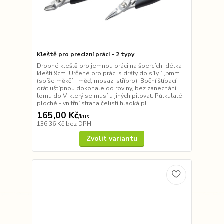
Kleště pro precizní práci - 2 typy
Drobné kleště pro jemnou práci na špercích, délka
kleští 9cm. Určené pro práci s dráty do síly 1,5mm
(spíše měkčí - měď, mosaz, stříbro). Boční štípací -
drát uštípnou dokonale do roviny, bez zanechání
lomu do V, který se musí u jiných pilovat. Půlkulaté
ploché - vnitřní strana čelistí hladká pl...
165,00 Kč
/
kus
136,36 Kč
bez DPH
Zvolit variantu