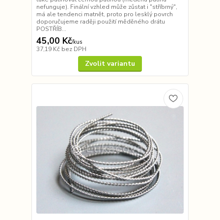
nefunguje). Finální vzhled může zůstat i "stříbrný",
má ale tendenci matnět, proto pro lesklý povrch
doporučujeme raději použití měděného drátu
POSTŘÍB...
45,00 Kč
/
kus
37,19 Kč
bez DPH
Zvolit variantu