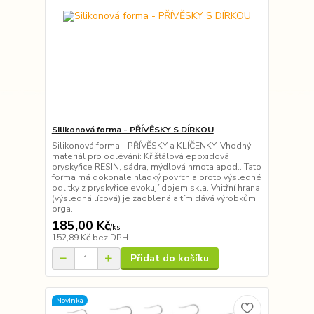
Silikonová forma - PŘÍVĚSKY S DÍRKOU
Silikonová forma - PŘÍVĚSKY a KLÍČENKY. Vhodný
materiál pro odlévání: Křišťálová epoxidová
pryskyřice RESIN, sádra, mýdlová hmota apod.. Tato
forma má dokonale hladký povrch a proto výsledné
odlitky z pryskyřice evokují dojem skla. Vnitřní hrana
(výsledná lícová) je zaoblená a tím dává výrobkům
orga...
185,00 Kč
/
ks
152,89 Kč
bez DPH
Přidat do košíku
Novinka