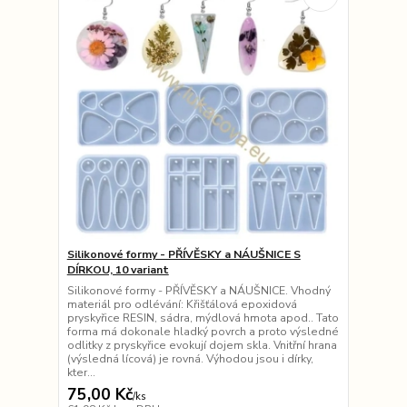
Silikonové formy - PŘÍVĚSKY a NÁUŠNICE S
DÍRKOU, 10 variant
Silikonové formy - PŘÍVĚSKY a NÁUŠNICE. Vhodný
materiál pro odlévání: Křišťálová epoxidová
pryskyřice RESIN, sádra, mýdlová hmota apod.. Tato
forma má dokonale hladký povrch a proto výsledné
odlitky z pryskyřice evokují dojem skla. Vnitřní hrana
(výsledná lícová) je rovná. Výhodou jsou i dírky,
kter...
75,00 Kč
/
ks