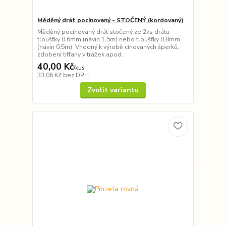
Měděný drát pocínovaný - STOČENÝ (kordovaný)
Měděný pocínovaný drát stočený ze 2ks drátu
tloušťky 0,6mm (návin 1,5m) nebo tloušťky 0,8mm
(návin 0,5m). Vhodný k výrobě cínovaných šperků,
zdobení tiffany vitrážek apod.
40,00 Kč
/
kus
33,06 Kč
bez DPH
Zvolit variantu