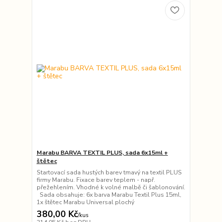
Marabu BARVA TEXTIL PLUS, sada 6x15ml +
štětec
Startovací sada hustých barev tmavý na textil PLUS
firmy Marabu. Fixace barev teplem - např.
přežehlením. Vhodné k volné malbě či šablonování.
Sada obsahuje: 6x barva Marabu Textil Plus 15ml,
1x štětec Marabu Universal plochý
380,00 Kč
/
kus