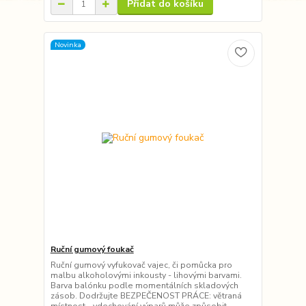
Přidat do košíku
Novinka
Ruční gumový foukač
Ruční gumový vyfukovač vajec, či pomůcka pro
malbu alkoholovými inkousty - lihovými barvami.
Barva balónku podle momentálních skladových
zásob. Dodržujte BEZPEČENOST PRÁCE: větraná
místnost - vdechování výparů může způsobit