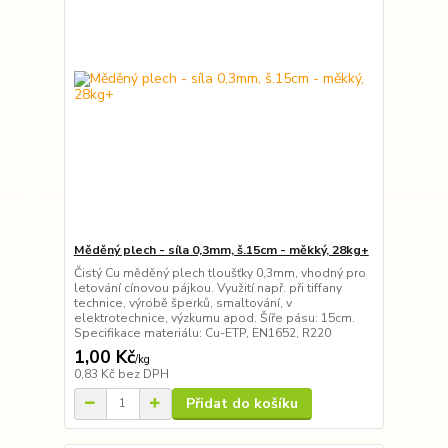
Měděný plech - síla 0,3mm, š.15cm - měkký, 28kg+
Čistý Cu měděný plech tloušťky 0,3mm, vhodný pro
letování cínovou pájkou. Využití např. při tiffany
technice, výrobě šperků, smaltování, v
elektrotechnice, výzkumu apod. Šíře pásu: 15cm.
Specifikace materiálu: Cu-ETP, EN1652, R220
1,00 Kč
/
kg
0,83 Kč
bez DPH
Přidat do košíku