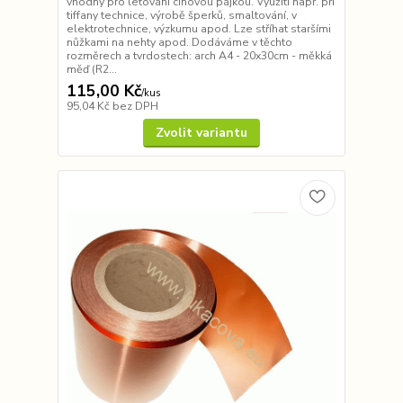
vhodný pro letování cínovou pájkou. Využití např. při
tiffany technice, výrobě šperků, smaltování, v
elektrotechnice, výzkumu apod. Lze stříhat staršími
nůžkami na nehty apod. Dodáváme v těchto
rozměrech a tvrdostech: arch A4 - 20x30cm - měkká
měď (R2...
115,00 Kč
/
kus
95,04 Kč
bez DPH
Zvolit variantu