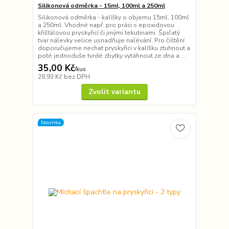
Silikonová odměrka - 15ml, 100ml a 250ml
Silikonová odměrka - kalíšky o objemu 15ml, 100ml
a 250ml. Vhodné např. pro práci s epoxidovou
křišťálovou pryskyřicí či jinými tekutinami. Špičatý
tvar nálevky velice usnadňuje nalévání. Pro čištění
doporučujeme nechat pryskyřici v kalíšku ztuhnout a
poté jednoduše tvrdé zbytky vytáhnout ze dna a ...
35,00 Kč
/
kus
28,93 Kč
bez DPH
Zvolit variantu
Novinka