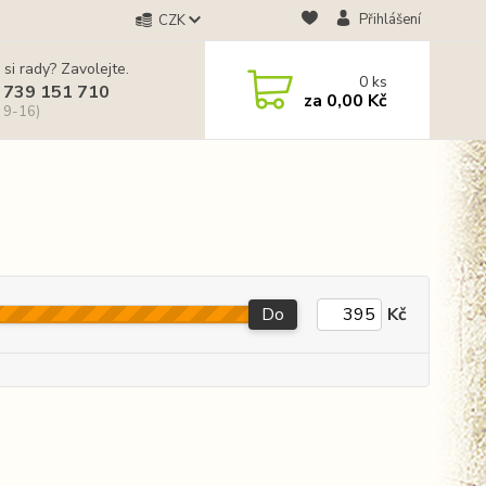
Přihlášení
CZK
 si rady? Zavolejte.
0
ks
 739 151 710
za
0,00 Kč
 9-16)
Do
Kč