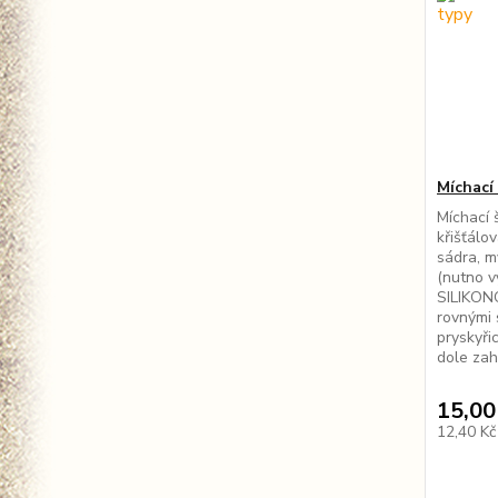
Míchací 
Míchací 
křišťálo
sádra, m
(nutno v
SILIKON
rovnými 
pryskyři
dole zah
15,00
12,40 K