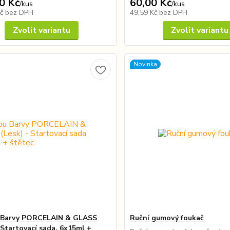
0 Kč
60,00 Kč
/
kus
/
kus
Kč
bez DPH
49,59 Kč
bez DPH
Zvolit variantu
Zvolit variantu
Novinka
 Barvy PORCELAIN & GLASS
Ruční gumový foukač
 Startovací sada, 6x15ml +