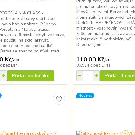
Ruční gumový vyfukovač vajec,
pro malbu alkoholovými inkous
lihovými barvami. Barva balón
PORCELAIN & GLASS -
momentálních skladových zás
entní lesklé barvy startovací
Dodržujte BEZPEČENOST PRÁC
e nová barva nahrazující barvy
místnost - vdechování výparů
orcelain a Marabu Glass.
způsobit malátnost a závratě, 
m vznikla flexibilní akrylová barva,
kožní reakci či podráždění očí.
e použít i na sklo, akrylát,
Doporučujeme...
, porcelán nebo jiné hladké
 Barva se snadno používá, stačí...
0 Kč
110,00 Kč
/
kus
/
ks
Kč
bez DPH
90,91 Kč
bez DPH
Přidat do košíku
Přidat do ko
Novinka