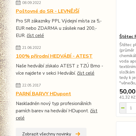
08.09.2022
Poštovné do SR - LEVNĚJŠÍ
Pro SR zákazníky PPL Výdejní místa za 5,-
EUR nebo ZDARMA u zásilek nad 200,-
EUR.
číst celé
Štětec
Štětec p
21.06.2022
(průměr 
100% přírodní HEDVÁBÍ - ATEST
chemikál
voda apo
Naše hedvábí získalo ATEST z TZÚ Brno -
textilní
složkám 
více najdete v sekci Hedvábí.
číst celé
tedy k j
"věnečku"
22.05.2017
50,00
PARNÍ BARVY HDupont
41,32 K
Naskladněn nový typ profesionálních
parních barev na hedvábí HDupont.
číst
celé
Zobrazit všechny novinky