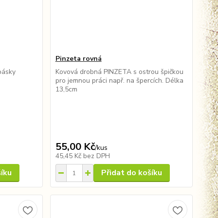
Pinzeta rovná
pásky
Kovová drobná PINZETA s ostrou špičkou
pro jemnou práci např. na špercích. Délka
13,5cm
55,00 Kč
/
kus
45,45 Kč
bez DPH
šíku
Přidat do košíku