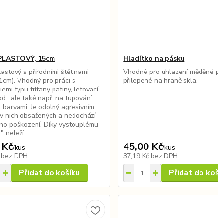
 PLASTOVÝ, 15cm
Hladítko na pásku
lastový s přírodními štětinami
Vhodné pro uhlazení měděné 
1cm). Vhodný pro práci s
přilepené na hraně skla.
iemi typu tiffany patiny, letovací
d., ale také např. na tupování
mi barvami. Je odolný agresivním
v nich obsažených a nedochází
eho poškození. Díky vystouplému
 neleží...
 Kč
45,00 Kč
/
kus
/
kus
č
bez DPH
37,19 Kč
bez DPH
Přidat do košíku
Přidat do ko