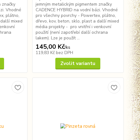
 značky
jemným metalickým pigmentem značky
zi. Vhodné
CADENCE HYBRID na vodní bázi. Vhodné
x, plátno,
pro všechny povrchy - Powertex, plátno,
 další mixed
dřevo, kov, beton, sklo, plast a další mixed
venkovní
média projekty - pro vnitřní i venkovní
chrana
použití (není zapotřebí další ochrana
lakem). Lze je použít ...
145,00 Kč
/
ks
119,83 Kč
bez DPH
Zvolit variantu