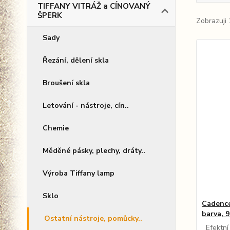
TIFFANY VITRÁŽ a CÍNOVANÝ
ŠPERK
Zobrazuji 
Sady
Řezání, dělení skla
Broušení skla
Letování - nástroje, cín..
Chemie
Měděné pásky, plechy, dráty..
Výroba Tiffany lamp
Sklo
Cadenc
barva, 
Ostatní nástroje, pomůcky..
Efektní 