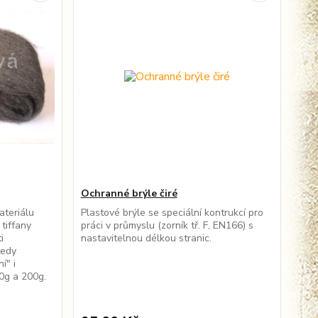
Ochranné brýle čiré
ateriálu
Plastové brýle se speciální kontrukcí pro
 tiffany
práci v průmyslu (zorník tř. F, EN166) s
i
nastavitelnou délkou stranic.
tedy
í" i
0g a 200g.