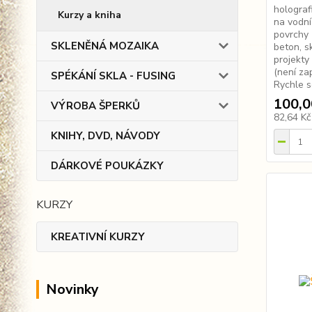
hologra
Kurzy a kniha
na vodní
povrchy 
SKLENĚNÁ MOZAIKA
beton, s
projekty 
(není za
SPÉKÁNÍ SKLA - FUSING
Rychle s
100,0
VÝROBA ŠPERKŮ
82,64 K
KNIHY, DVD, NÁVODY
DÁRKOVÉ POUKÁZKY
KURZY
KREATIVNÍ KURZY
Novinky