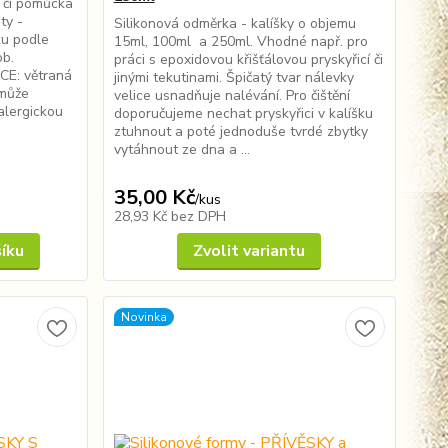
 či pomůcka
ty -
Silikonová odměrka - kalíšky o objemu
ku podle
15ml, 100ml a 250ml. Vhodné např. pro
ob.
práci s epoxidovou křišťálovou pryskyřicí či
E: větraná
jinými tekutinami. Špičatý tvar nálevky
 může
velice usnadňuje nalévání. Pro čištění
alergickou
doporučujeme nechat pryskyřici v kalíšku
ztuhnout a poté jednoduše tvrdé zbytky
vytáhnout ze dna a ...
35,00 Kč
/
kus
28,93 Kč
bez DPH
šíku
Zvolit variantu
Novinka