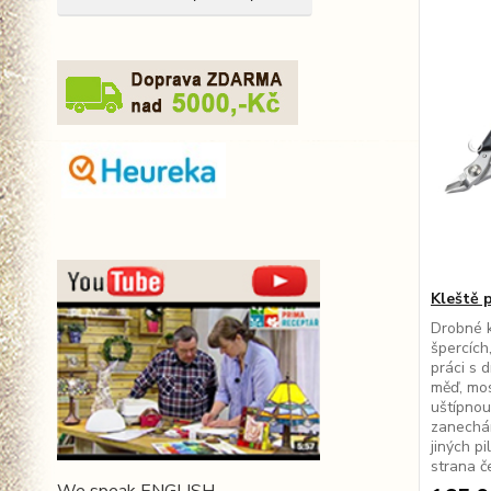
Kleště p
Drobné k
špercích
práci s 
měď, mosa
uštípnou
zanechán
jiných pi
strana če