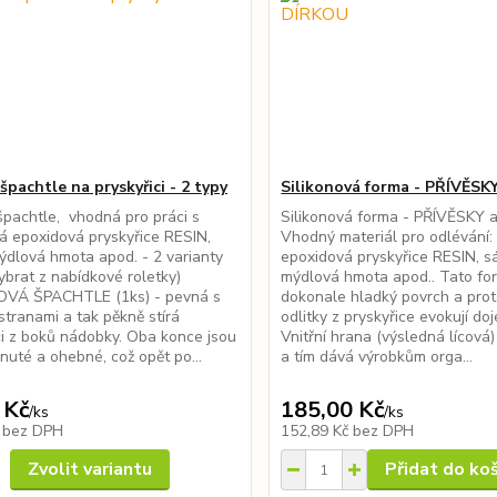
špachtle na pryskyřici - 2 typy
Silikonová forma - PŘÍVĚS
špachtle, vhodná pro práci s
Silikonová forma - PŘÍVĚSKY 
vá epoxidová pryskyřice RESIN,
Vhodný materiál pro odlévání: 
ýdlová hmota apod. - 2 varianty
epoxidová pryskyřice RESIN, s
ybrat z nabídkové roletky)
mýdlová hmota apod.. Tato f
OVÁ ŠPACHTLE (1ks) - pevná s
dokonale hladký povrch a pro
stranami a tak pěkně stírá
odlitky z pryskyřice evokují do
ci z boků nádobky. Oba konce jsou
Vnitřní hrana (výsledná lícová
nuté a ohebné, což opět po...
a tím dává výrobkům orga...
 Kč
185,00 Kč
/
ks
/
ks
č
bez DPH
152,89 Kč
bez DPH
Zvolit variantu
Přidat do ko