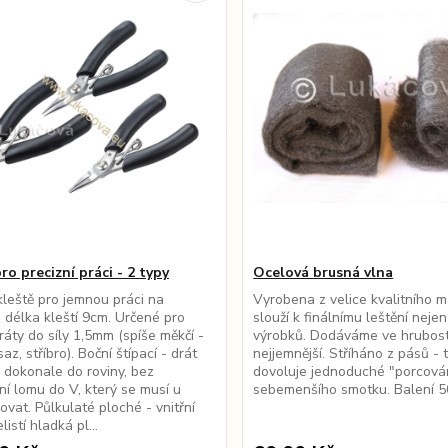
ro precizní práci - 2 typy
Ocelová brusná vlna
leště pro jemnou práci na
Vyrobena z velice kvalitního m
, délka kleští 9cm. Určené pro
slouží k finálnímu leštění nejen
dráty do síly 1,5mm (spíše měkčí -
výrobků. Dodáváme ve hrubost
z, stříbro). Boční štípací - drát
nejjemnější. Stříháno z pásů - 
 dokonale do roviny, bez
dovoluje jednoduché "porcován
í lomu do V, který se musí u
sebemenšího smotku. Balení 5
lovat. Půlkulaté ploché - vnitřní
listí hladká pl...