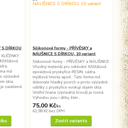
KY S DÍRKOU
Silikonové formy - PŘÍVĚSKY a
NÁUŠNICE S DÍRKOU, 10 variant
a KLÍČENKY.
Křišťálová
Silikonové formy - PŘÍVĚSKY a NÁUŠNICE.
ádra,
Vhodný materiál pro odlévání: Křišťálová
orma má
epoxidová pryskyřice RESIN, sádra,
to výsledné
mýdlová hmota apod.. Tato forma má
jem skla.
dokonale hladký povrch a proto výsledné
) je zaoblená
odlitky z pryskyřice evokují dojem skla.
Vnitřní hrana (výsledná lícová) je rovná.
Výhodou jsou i dírky, kter...
75,00 Kč
/
ks
61,98 Kč
bez DPH
šíku
Zvolit variantu