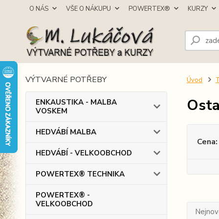
O NÁS
VŠE O NÁKUPU
POWERTEX®
KURZY
VÝTVARNÉ POTŘEBY
Úvod
Osta
ENKAUSTIKA - MALBA
VOSKEM
HEDVÁBÍ MALBA
Cena:
HEDVÁBÍ - VELKOOBCHOD
POWERTEX® TECHNIKA
POWERTEX® -
VELKOOBCHOD
Nejnově