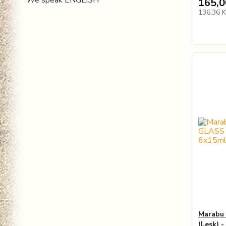
We speak ENGLISH
165,0
136,36 
Marabu
(Lesk) -