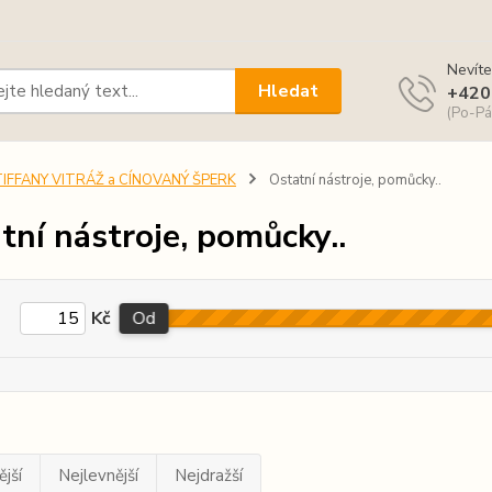
Nevíte
Hledat
+420
(Po-Pá
TIFFANY VITRÁŽ a CÍNOVANÝ ŠPERK
Ostatní nástroje, pomůcky..
tní nástroje, pomůcky..
Kč
Od
jší
Nejlevnější
Nejdražší