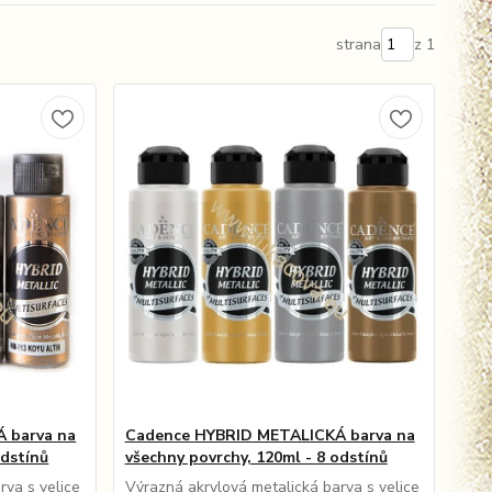
strana
z 1
 barva na
Cadence HYBRID METALICKÁ barva na
odstínů
všechny povrchy, 120ml - 8 odstínů
rva s velice
Výrazná akrylová metalická barva s velice