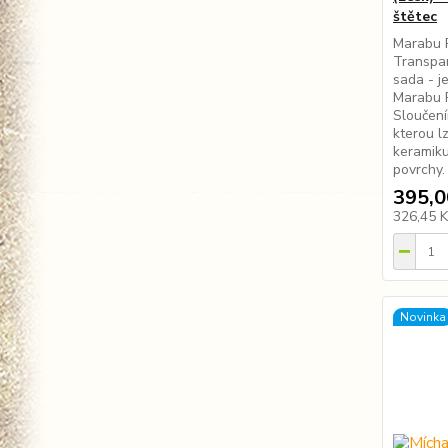
štětec
Marabu 
Transpar
sada - j
Marabu P
Sloučení
kterou lz
keramiku
povrchy.
395,0
326,45 
Novinka