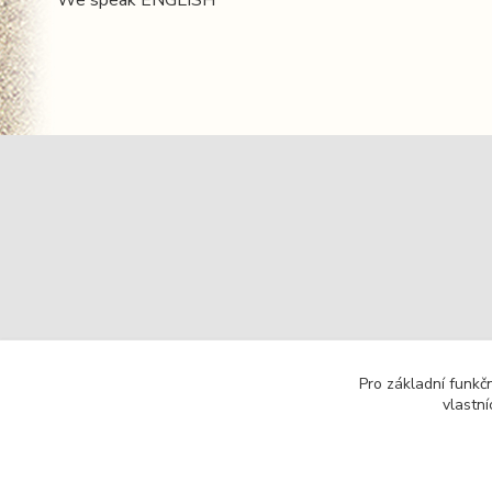
We speak ENGLISH
Pro základní funkč
vlastní