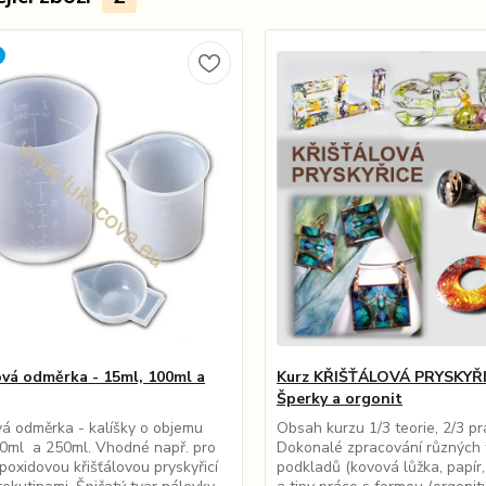
ová odměrka - 15ml, 100ml a
Kurz KŘIŠŤÁLOVÁ PRYSKYŘI
Šperky a orgonit
vá odměrka - kalíšky o objemu
Obsah kurzu 1/3 teorie, 2/3 p
0ml a 250ml. Vhodné např. pro
Dokonalé zpracování různých 
epoxidovou křišťálovou pryskyřicí
podkladů (kovová lůžka, papír, 