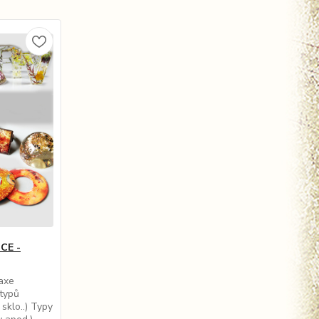
CE -
raxe
typů
sklo..) Typy