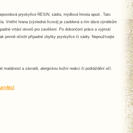
á epoxidová pryskyřice RESIN, sádra, mýdlová hmota apod.. Tato
la. Vnitřní hrana (výsledná lícová) je zaoblená a tím dává výrobkům
řípadné vrtání otvorů pro zavěšení. Po dokončení práce a vyjmutí
k jemně očistit případné zbytky pryskyřice či sádry. Nepoužívejte
 malátnost a závratě, alergickou kožní reakci či podráždění očí.
KYŘICÍ