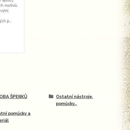
y apod.)
ch motivů,
hovými
ch p...
OBA ŠPERKŮ
Ostatní nástroje,
pomůcky..
tní pomůcky a
riál