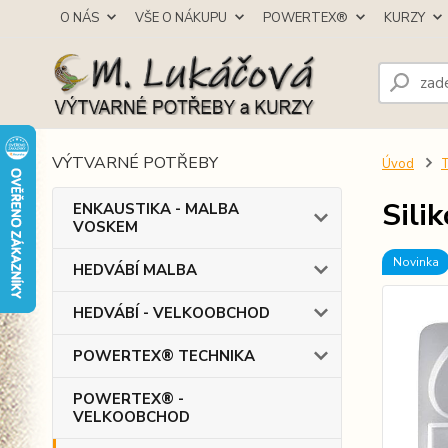
O NÁS
VŠE O NÁKUPU
POWERTEX®
KURZY
VÝTVARNÉ POTŘEBY
Úvod
Sili
ENKAUSTIKA - MALBA
VOSKEM
Novinka
HEDVÁBÍ MALBA
HEDVÁBÍ - VELKOOBCHOD
POWERTEX® TECHNIKA
POWERTEX® -
VELKOOBCHOD