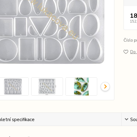
18
152
Číslo p
Do 
etní specifikace
Sou