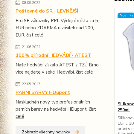
08.09.2022
Poštovné do SR - LEVNĚJŠÍ
Novinka
Pro SR zákazníky PPL Výdejní místa za 5,-
EUR nebo ZDARMA u zásilek nad 200,-
EUR.
číst celé
21.06.2022
100% přírodní HEDVÁBÍ - ATEST
Naše hedvábí získalo ATEST z TZÚ Brno -
více najdete v sekci Hedvábí.
číst celé
22.05.2017
PARNÍ BARVY HDupont
Naskladněn nový typ profesionálních
Silikon
parních barev na hedvábí HDupont.
číst
250ml
celé
Silikono
15ml, 10
práci s 
Zobrazit všechny novinky