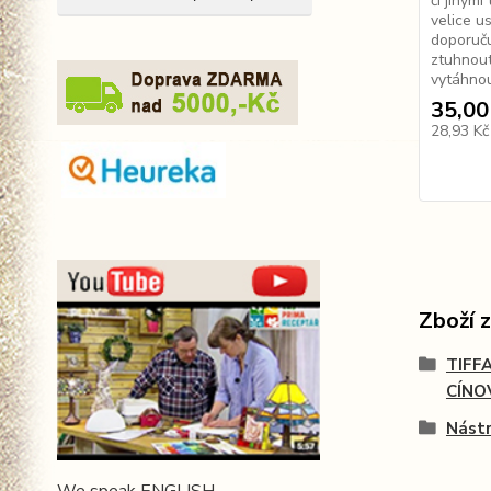
či jinými
velice u
doporuču
ztuhnout
vytáhnou
35,00
28,93 K
Zboží 
TIFF
CÍNO
Nástr