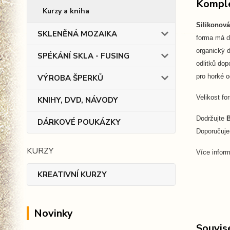
Komple
Kurzy a kniha
Silikonov
SKLENĚNÁ MOZAIKA
forma má do
organický d
SPÉKÁNÍ SKLA - FUSING
odlitků dop
pro horké 
VÝROBA ŠPERKŮ
Velikost f
KNIHY, DVD, NÁVODY
Dodržujte
DÁRKOVÉ POUKÁZKY
Doporučuje
KURZY
Více inform
KREATIVNÍ KURZY
Novinky
Souvise