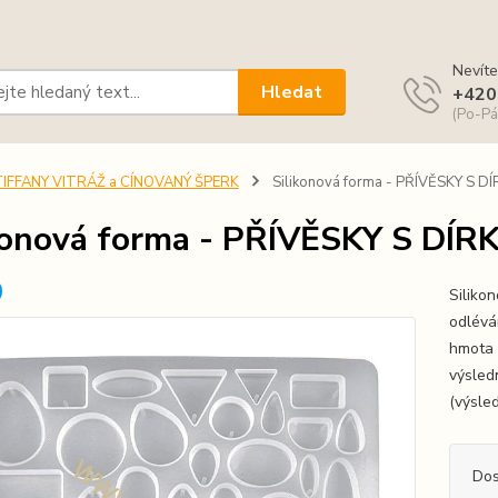
Nevíte
Hledat
+420
(Po-Pá
TIFFANY VITRÁŽ a CÍNOVANÝ ŠPERK
Silikonová forma - PŘÍVĚSKY S D
konová forma - PŘÍVĚSKY S DÍ
Siliko
odlévá
hmota 
výsledn
(výsle
Dos