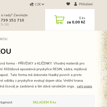
Přihlášení
CZK
 si rady? Zavolejte.
0
ks
 739 151 710
za
0,00 Kč
 9-16)
ÍRKOU
RKOU
nová forma - PŘÍVĚSKY a KLÍČENKY. Vhodný materiál pro
ní: Křišťálová epoxidová pryskyřice RESIN, sádra, mýdlová
apod.. Tato forma má dokonale hladký povrch a proto
é odlitky z pryskyřice evokují dojem skla. Vnitřní hrana
dná lícová) je zaoblená a tím dává výrobkům orga...
celý popis
tupnost
SKLADEM 8 ks