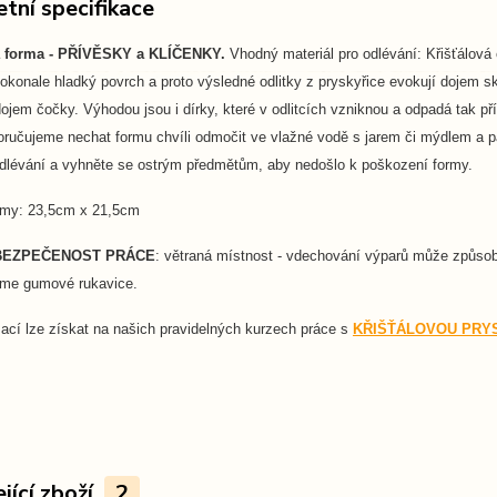
tní specifikace
á forma - PŘÍVĚSKY a KLÍČENKY.
Vhodný materiál pro odlévání: Křišťálov
konale hladký povrch a proto výsledné odlitky z pryskyřice evokují dojem sk
ojem čočky. Výhodou jsou i dírky, které v odlitcích vzniknou a odpadá tak p
oručujeme nechat formu chvíli odmočit ve vlažné vodě s jarem či mýdlem a pa
odlévání a vyhněte se ostrým předmětům, aby nedošlo k poškození formy.
ormy: 23,5cm x 21,5cm
BEZPEČENOST PRÁCE
: větraná místnost - vdechování výparů může způsobit
me gumové rukavice.
ací lze získat na našich pravidelných kurzech práce s
KŘIŠŤÁLOVOU PRYS
jící zboží
2