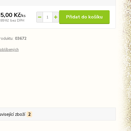
5,00 Kč
/
ks
Přidat do košíku
,89 Kč
bez DPH
roduktu:
03672
oblíbených
visející zboží
2