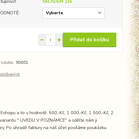
tupnost
SKLADEM 136
HODNOTĚ:
Přidat do košíku
roduktu:
90001
oblíbených
Eshopu a to v hodnotě: 500,-Kč, 1 000,-Kč, 1 500,-Kč, 2
te variantu " UVEDU V POZNÁMCE" a sdělte nám ji
ury. Po úhradě faktury na náš účet posíláme poukázku