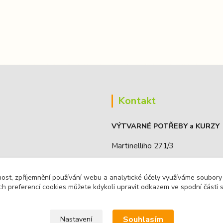
Kontakt
VÝTVARNÉ POTŘEBY a KURZY
Martinelliho 271/3
190 16, Praha 9 - Koloděje, ČR
nost, zpříjemnění používání webu a analytické účely využíváme soubory
IČO: 68885636
ch preferencí cookies můžete kdykoli upravit odkazem ve spodní části 
Souhlasím
Nastavení