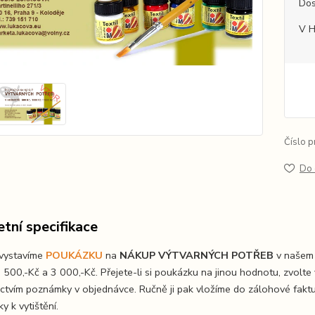
Dos
V 
Číslo p
Do 
tní specifikace
vystavíme
POUKÁZKU
na
NÁKUP VÝTVARNÝCH POTŘEB
v našem 
2 500,-Kč a 3 000,-Kč. Přejete-li si poukázku na jinou hodnotu, zvol
ictvím poznámky v objednávce. Ručně ji pak vložíme do zálohové fakt
ky k vytištění.