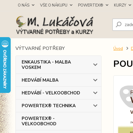
O NÁS
VŠE O NÁKUPU
POWERTEX®
KURZY
VÝTVARNÉ POTŘEBY
Úvod
POUK
ENKAUSTIKA - MALBA
VOSKEM
HEDVÁBÍ MALBA
HEDVÁBÍ - VELKOOBCHOD
POWERTEX® TECHNIKA
POWERTEX® -
VELKOOBCHOD