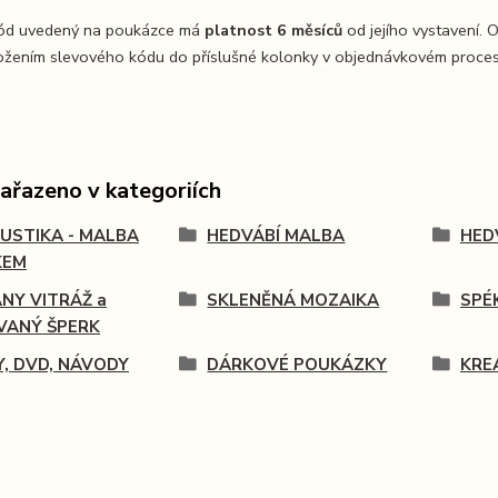
kód uvedený na poukázce má
platnost 6 měsíců
od jejího vystavení.
ložením slevového kódu do příslušné kolonky v objednávkovém proce
zařazeno v kategoriích
USTIKA - MALBA
HEDVÁBÍ MALBA
HED
KEM
ANY VITRÁŽ a
SKLENĚNÁ MOZAIKA
SPÉ
VANÝ ŠPERK
Y, DVD, NÁVODY
DÁRKOVÉ POUKÁZKY
KRE