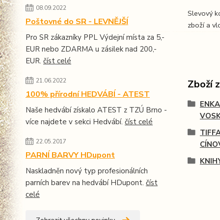
08.09.2022
Slevový 
Poštovné do SR - LEVNĚJŠÍ
zboží a v
Pro SR zákazníky PPL Výdejní místa za 5,-
EUR nebo ZDARMA u zásilek nad 200,-
EUR.
číst celé
21.06.2022
Zboží 
100% přírodní HEDVÁBÍ - ATEST
ENKA
Naše hedvábí získalo ATEST z TZÚ Brno -
VOS
více najdete v sekci Hedvábí.
číst celé
TIFF
22.05.2017
CÍNO
PARNÍ BARVY HDupont
KNIH
Naskladněn nový typ profesionálních
parních barev na hedvábí HDupont.
číst
celé