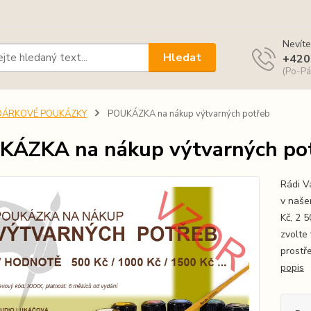
Nevíte
Hledat
+420
(Po-Pá
DÁRKOVÉ POUKÁZKY
POUKÁZKA na nákup výtvarných potřeb
ÁZKA na nákup výtvarných po
Rádi 
v našem
Kč, 2 5
zvolte
prostř
popis