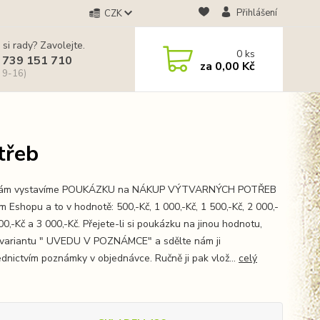
Přihlášení
CZK
 si rady? Zavolejte.
0
ks
 739 151 710
za
0,00 Kč
 9-16)
třeb
Vám vystavíme POUKÁZKU na NÁKUP VÝTVARNÝCH POTŘEB
 Eshopu a to v hodnotě: 500,-Kč, 1 000,-Kč, 1 500,-Kč, 2 000,-
00,-Kč a 3 000,-Kč. Přejete-li si poukázku na jinou hodnotu,
 variantu " UVEDU V POZNÁMCE" a sdělte nám ji
ednictvím poznámky v objednávce. Ručně ji pak vlož...
celý