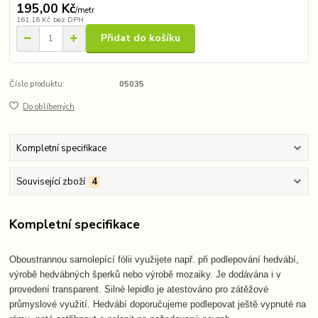
195,00 Kč
/
metr
161,16 Kč
bez DPH
Přidat do košíku
Číslo produktu:
05035
Do oblíbených
Kompletní specifikace
Související zboží
4
Kompletní specifikace
Oboustrannou samolepící fólii využijete např. při podlepování hedvábí,
výrobě hedvábných šperků nebo výrobě mozaiky. Je dodávána i v
provedení transparent. Silné lepidlo je atestováno pro zátěžové
průmyslové využití. Hedvábí doporučujeme podlepovat ještě vypnuté na