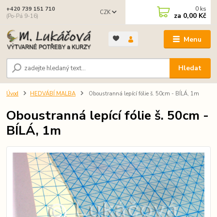
0
ks
+420 739 151 710
CZK
za
0,00 Kč
(Po-Pá 9-16)
Menu
Hledat
Úvod
HEDVÁBÍ MALBA
Oboustranná lepící fólie š. 50cm - BÍLÁ, 1m
Oboustranná lepící fólie š. 50cm -
BÍLÁ, 1m