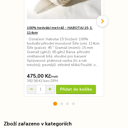
100% hedvábí metráž - HABOTAI 15, š.
Barvy na he
114cm
6x20ml - te
Označení: Habotai 15 Složení: 100%
Přírodní bar
hedvábí přírodní morušové Šíře (cm): 114cm
Pebeo) - tep
Šíře (palce): 45 ″ Gramáž (mómí): 15 mm
ostatní příro
Gramáž (g/m2): 65 g/m2 Barva: přírodní
Barvy jsou v
smětanově bílá, vhodné pro barvení
techniky pře
Splývavost: plátnová vazba (líc a rub
obrysů, akvar
totožný), pevnější, středně těžká Použití: o...
mnoho různý
p...
475,00 Kč
375,00 K
/
metr
392,56 Kč
bez DPH
309,92 Kč
be
Přidat do košíku
Zboží zařazeno v kategoriích