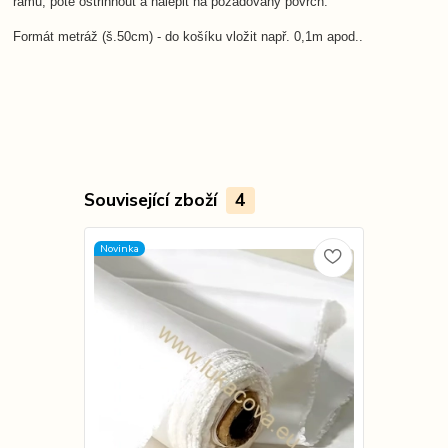
rámu, poté ostřihnout a nalepit na požadovaný povrch.
Formát metráž (š.50cm) - do košíku vložit např. 0,1m apod..
Související zboží
4
Novinka