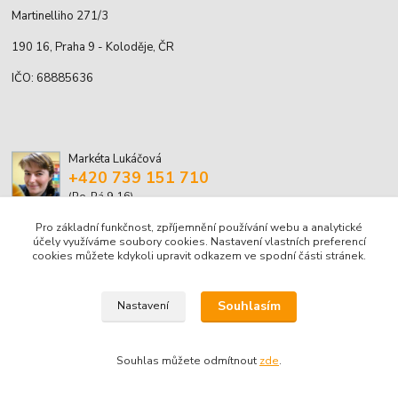
Martinelliho 271/3
190 16, Praha 9 - Koloděje, ČR
IČO: 68885636
Markéta Lukáčová
+420 739 151 710
(Po-Pá 9-16)
Pro základní funkčnost, zpříjemnění používání webu a analytické
marketa.lukacova@volny.cz
účely využíváme soubory cookies. Nastavení vlastních preferencí
cookies můžete kdykoli upravit odkazem ve spodní části stránek.
Souhlasím
Nastavení
© Markéta Lukáčová, 2001-2026
Souhlas můžete odmítnout
zde
.