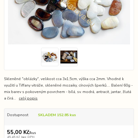
Skleněné "oblázky", velikost cca 3x1,5cm, výška cca 2mm. Vhodné k
využití u Tiffany vitráže, skleněné mozaiky, cínových šperků.... Balení 60g -
mix barev s pokoveným povrchem - bílá, sv. modrá, antracit, jantar, žlutá
a čirá...
celý popis
Dostupnost
SKLADEM 152.85 kus
55,00 Kč
/
kus
45,45 Kč
bez DPH