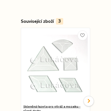
Související zboží
3
Skleněná fazeta pro vitráž a mozaiku -
Skleněná faz
různé druhy
(ČÍNA) - růz