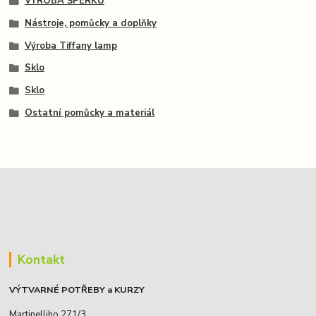
VÝROBA ŠPERKŮ
Nástroje, pomůcky a doplňky
Výroba Tiffany lamp
Sklo
Sklo
Ostatní pomůcky a materiál
Kontakt
VÝTVARNÉ POTŘEBY a KURZY
Martinelliho 271/3