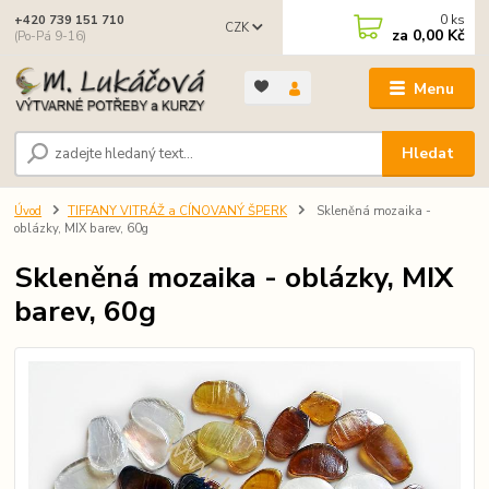
0
ks
+420 739 151 710
CZK
za
0,00 Kč
(Po-Pá 9-16)
Menu
Hledat
Úvod
TIFFANY VITRÁŽ a CÍNOVANÝ ŠPERK
Skleněná mozaika -
oblázky, MIX barev, 60g
Skleněná mozaika - oblázky, MIX
barev, 60g