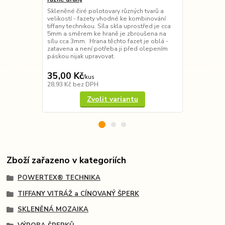
Skleněné čiré polotovary různých tvarů a
Skleněné pol
velikostí - fazety vhodné ke kombinování
- fazety vho
tiffany technikou. Síla skla uprostřed je cca
technikou. S
5mm a směrem ke hraně je zbroušena na
směrem ke hr
sílu cca 3mm. Hrana těchto fazet je oblá -
3mm. Tyto fa
zatavena a není potřeba ji před olepením
jejich hrana 
páskou nijak upravovat.
přibrousit n
dobře). V...
35,00 Kč
15,00 Kč
/
kus
28,93 Kč
bez DPH
12,40 Kč
bez
Zvolit variantu
Zboží zařazeno v kategoriích
POWERTEX® TECHNIKA
TIFFANY VITRÁŽ a CÍNOVANÝ ŠPERK
SKLENĚNÁ MOZAIKA