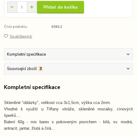
Přidat do košíku
Číslo produktu:
03612
Do oblíbených
Kompletní specifikace
Související zboží
3
Kompletní specifikace
Skleněné "oblázky", velikost cca 3x1,5cm, výška cca 2mm.
Vhodné k využití u Tiffany vitráže, skleněné mozaiky, cínových
šperků....
Balení 60g - mix barev s pokoveným povrchem - bílá, sv. modrá,
antracit, jantar, žlutá a čirá...