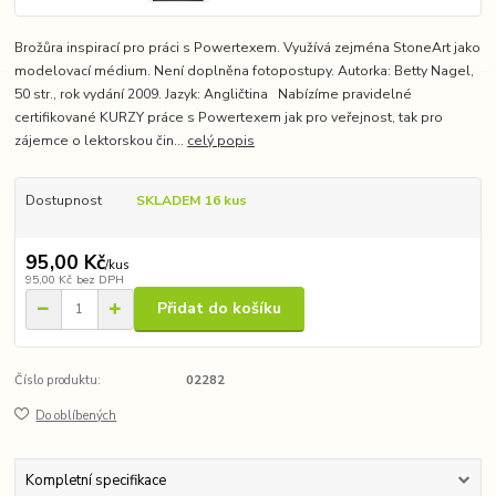
Brožůra inspirací pro práci s Powertexem. Využívá zejména StoneArt jako
modelovací médium. Není doplněna fotopostupy. Autorka: Betty Nagel,
50 str., rok vydání 2009. Jazyk: Angličtina Nabízíme pravidelné
certifikované KURZY práce s Powertexem jak pro veřejnost, tak pro
zájemce o lektorskou čin...
celý popis
Dostupnost
SKLADEM 16 kus
95,00 Kč
/
kus
95,00 Kč
bez DPH
Přidat do košíku
Číslo produktu:
02282
Do oblíbených
Kompletní specifikace