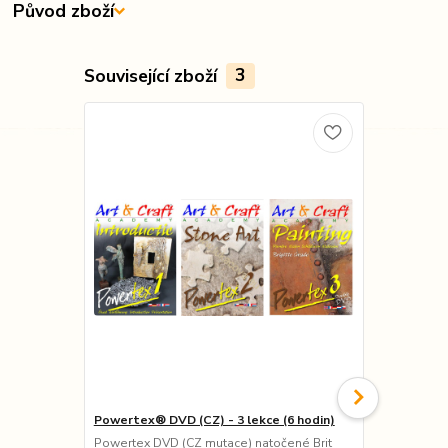
Původ zboží
Související zboží
3
Powertex® DVD (CZ) - 3 lekce (6 hodin)
Kniha POWE
Powertex DVD (CZ mutace) natočené Brit
Knížka určen