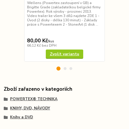
Wellens (Powertex zastoupení v GB) a
Powertex - p
Brigitte Grade (zakladatelkou belgické firmy
výtvarné řady
Powertex). Rok výroby - prosinec 2013.
efektních pr
Video trailer ke všem 3 dílů najdete ZDE 1 -
Deco. Autork
Úvod (2 disky - délka 130 minut) - Základy
B.Grade, C.R
práce s Powertexem 2 - StoneArt (1 disk ...
B.Wellens, B.
the tra...
80,00 Kč
85,00 Kč
/
kus
66,12 Kč
bez DPH
85,00 Kč
bez
Zvolit variantu
Zboží zařazeno v kategoriích
POWERTEX® TECHNIKA
KNIHY, DVD, NÁVODY
Knihy a DVD