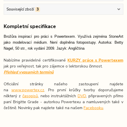
Související zboží
3
Kompletní specifikace
Brožůra inspirací pro práci s Powertexem. Využívá zejména StoneArt
jako modelovací médium. Není doplněna fotopostupy. Autorka: Betty
Nagel, 50 str., rok vydání 2009. Jazyk: Angličtina
Nabízíme pravidelné certifikované
KURZY práce s Powertexem
jak pro veřejnost, tak pro zájemce o lektorskou činnost.
Přehled vypsaných termínů
Oficiální stránky našeho zastoupení najdete
na
www.powertex.cz
. Pro první krůčky tvorby doporučujeme
některý z
časopisů
, nebo instruktážních
DVD
, připravených přímo
paní Brigitte Grade - autorkou Powertexu a namluvených také v
češtině. Novinky pak najdete také na našem
Facebooku
.