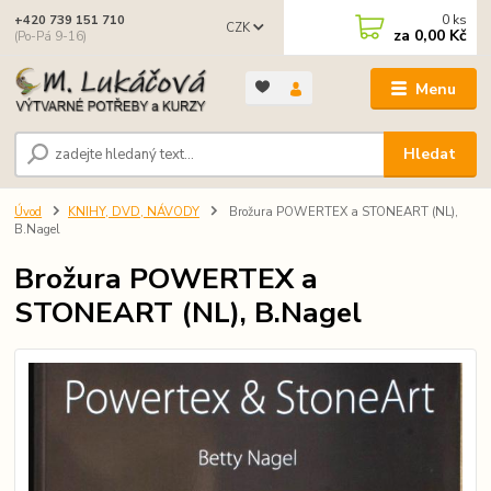
0
ks
+420 739 151 710
CZK
za
0,00 Kč
(Po-Pá 9-16)
Menu
Hledat
Úvod
KNIHY, DVD, NÁVODY
Brožura POWERTEX a STONEART (NL),
B.Nagel
Brožura POWERTEX a
STONEART (NL), B.Nagel