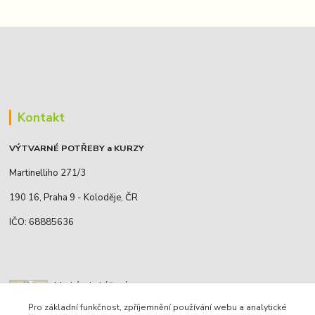
Kontakt
VÝTVARNÉ POTŘEBY a KURZY
Martinelliho 271/3
190 16, Praha 9 - Koloděje, ČR
IČO: 68885636
Markéta Lukáčová
+420 739 151 710
Pro základní funkčnost, zpříjemnění používání webu a analytické