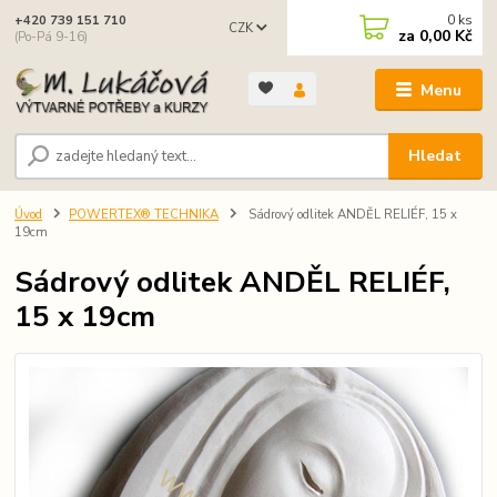
0
ks
+420 739 151 710
CZK
za
0,00 Kč
(Po-Pá 9-16)
Menu
Hledat
Úvod
POWERTEX® TECHNIKA
Sádrový odlitek ANDĚL RELIÉF, 15 x
19cm
Sádrový odlitek ANDĚL RELIÉF,
15 x 19cm