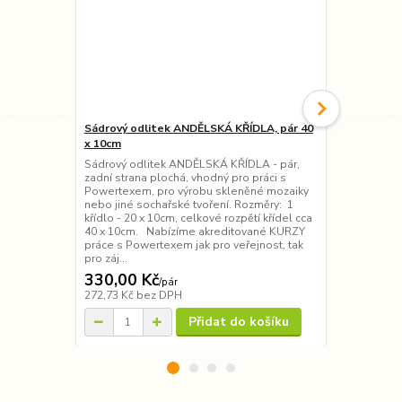
Sádrový odlitek ANDĚLSKÁ KŘÍDLA, pár 40
Sádrový odl
x 10cm
Sádrový odli
Powertexem,
Sádrový odlitek ANDĚLSKÁ KŘÍDLA - pár,
nebo jiné s
zadní strana plochá, vhodný pro práci s
akreditovan
Powertexem, pro výrobu skleněné mozaiky
jak pro veře
nebo jiné sochařské tvoření. Rozměry: 1
lektorskou č
křídlo - 20 x 10cm, celkové rozpětí křídel cca
termínů. Nov
40 x 10cm. Nabízíme akreditované KURZY
Facebooku. 
práce s Powertexem jak pro veřejnost, tak
pro záj...
330,00 Kč
70,00 Kč
/
pár
272,73 Kč
bez DPH
57,85 Kč
bez
Přidat do košíku