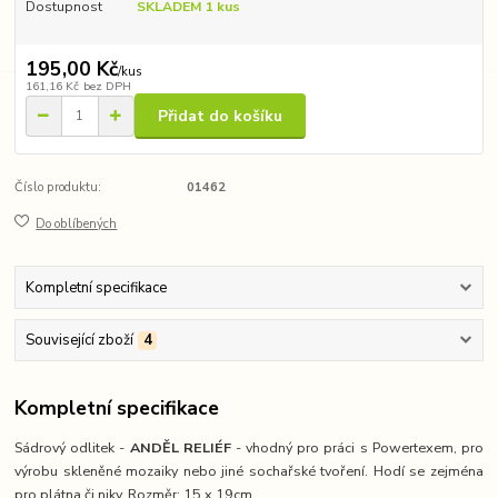
Dostupnost
SKLADEM 1 kus
195,00 Kč
/
kus
161,16 Kč
bez DPH
Přidat do košíku
Číslo produktu:
01462
Do oblíbených
Kompletní specifikace
Související zboží
4
Kompletní specifikace
Sádrový odlitek -
ANDĚL RELIÉF
- vhodný pro práci s Powertexem, pro
výrobu skleněné mozaiky nebo jiné sochařské tvoření. Hodí se zejména
pro plátna či niky. Rozměr: 15 x 19cm.