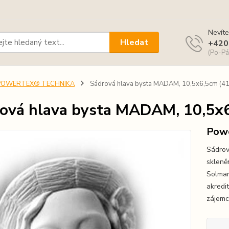
Nevíte
Hledat
+420
(Po-Pá
POWERTEX® TECHNIKA
Sádrová hlava bysta MADAM, 10,5x6,5cm (4
ová hlava bysta MADAM, 10,5x
Pow
Sádrov
skleně
Solmar
akredi
zájemc