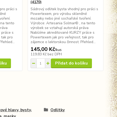
(4170)
pro práci s
Sádrový odlitek bysta vhodný pro práci s
něné
Powertexem, pro výrobu skleněné
voření.
mozaiky nebo jiné sochařské tvoření.
 na tento
Výrobce: Artesania Solmar© , na tento
 práva
výrobek se vztahují autorská práva
 práce s
Nabízíme akreditované KURZY práce s
 tak pro
Powertexem jak pro veřejnost, tak pro
řehled...
zájemce o lektorskou činnost. Přehled...
145,00 Kč
/
kus
119,83 Kč
bez DPH
šíku
Přidat do košíku
ové hlavy, bysty,
Odlitky
a, masky