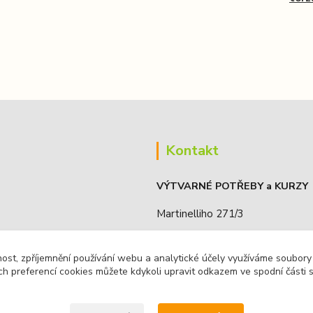
Kontakt
VÝTVARNÉ POTŘEBY a KURZY
Martinelliho 271/3
190 16, Praha 9 - Koloděje, ČR
nost, zpříjemnění používání webu a analytické účely využíváme soubory
IČO: 68885636
ch preferencí cookies můžete kdykoli upravit odkazem ve spodní části 