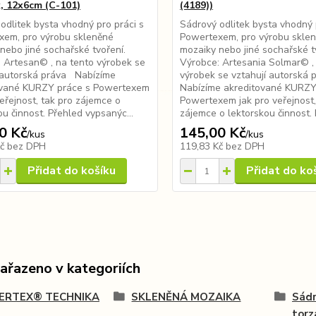
, 12x6cm (C-101)
(4189))
odlitek bysta vhodný pro práci s
Sádrový odlitek bysta vhodný 
xem, pro výrobu skleněné
Powertexem, pro výrobu skle
nebo jiné sochařské tvoření.
mozaiky nebo jiné sochařské t
 Artesan© , na tento výrobek se
Výrobce: Artesania Solmar© ,
 autorská práva Nabízíme
výrobek se vztahují autorská
ované KURZY práce s Powertexem
Nabízíme akreditované KURZY
veřejnost, tak pro zájemce o
Powertexem jak pro veřejnost,
ou činnost. Přehled vypsanýc...
zájemce o lektorskou činnost. P
0 Kč
145,00 Kč
/
kus
/
kus
Kč
bez DPH
119,83 Kč
bez DPH
Přidat do košíku
Přidat do ko
zařazeno v kategoriích
RTEX® TECHNIKA
SKLENĚNÁ MOZAIKA
Sádr
torz