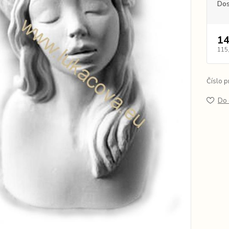
Dos
14
115
Číslo p
Do 