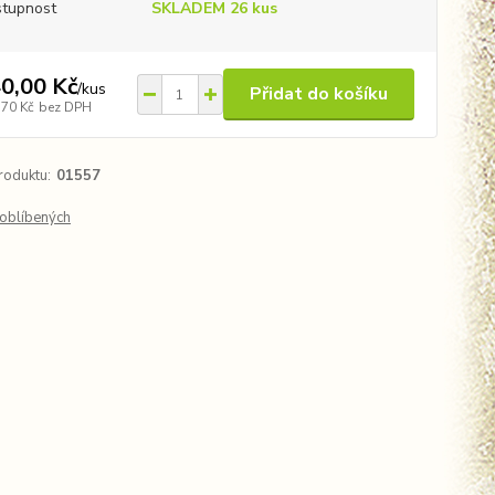
tupnost
SKLADEM 26 kus
0,00 Kč
/
kus
Přidat do košíku
,70 Kč
bez DPH
roduktu:
01557
oblíbených