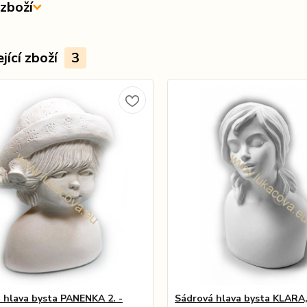
zboží
jící zboží
3
 hlava bysta PANENKA 2. -
Sádrová hlava bysta KLARA