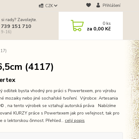
Přihlášení
CZK
 si rady? Zavolejte.
0
ks
 739 151 710
za
0,00 Kč
 9-16)
117)
6,5cm (4117)
ertex
ý odlitek bysta vhodný pro práci s Powertexem, pro výrobu
né mozaiky nebo jiné sochařské tvoření. Výrobce: Artesania
© , na tento výrobek se vztahují autorská práva Nabízíme
tované KURZY práce s Powertexem jak pro veřejnost, tak pro
e o lektorskou činnost. Přehled...
celý popis