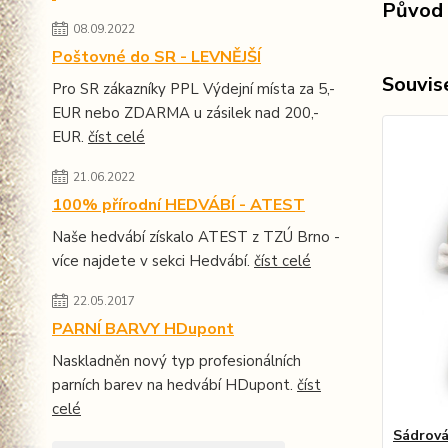
Původ 
08.09.2022
Poštovné do SR - LEVNĚJŠÍ
Souvise
Pro SR zákazníky PPL Výdejní místa za 5,-
EUR nebo ZDARMA u zásilek nad 200,-
EUR.
číst celé
21.06.2022
100% přírodní HEDVÁBÍ - ATEST
Naše hedvábí získalo ATEST z TZÚ Brno -
více najdete v sekci Hedvábí.
číst celé
22.05.2017
PARNÍ BARVY HDupont
Naskladněn nový typ profesionálních
parních barev na hedvábí HDupont.
číst
celé
Sádrová