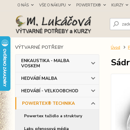
O NÁS
VŠE O NÁKUPU
POWERTEX®
KURZY
VÝTVARNÉ POTŘEBY
Úvod
Sádr
ENKAUSTIKA - MALBA
VOSKEM
HEDVÁBÍ MALBA
HEDVÁBÍ - VELKOOBCHOD
POWERTEX® TECHNIKA
Powertex tužidlo a struktury
Laky, přenosová média