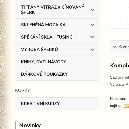
TIFFANY VITRÁŽ a CÍNOVANÝ
ŠPERK
SKLENĚNÁ MOZAIKA
SPÉKÁNÍ SKLA - FUSING
Kompl
VÝROBA ŠPERKŮ
KNIHY, DVD, NÁVODY
Komple
DÁRKOVÉ POUKÁZKY
Sádrový od
Výrobce: Ar
KURZY
Nabízíme 
KREATIVNÍ KURZY
FO
najít ve
Novinky