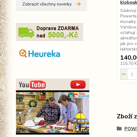
klobouk
Zobrazit všechny novinky
Sádrový 
Powerte
mozaiky 
Výrobce:
vztahují
akredit
jak pro 
lektorsk
140,0
115,70 
Zboží 
POWE