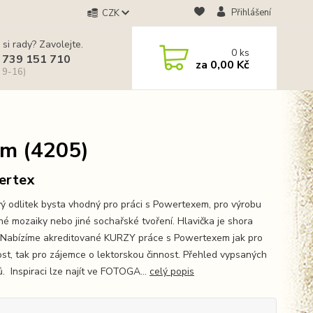
Přihlášení
CZK
 si rady? Zavolejte.
0
ks
 739 151 710
za
0,00 Kč
 9-16)
cm (4205)
ertex
ý odlitek bysta vhodný pro práci s Powertexem, pro výrobu
né mozaiky nebo jiné sochařské tvoření. Hlavička je shora
Nabízíme akreditované KURZY práce s Powertexem jak pro
ost, tak pro zájemce o lektorskou činnost. Přehled vypsaných
ů. Inspiraci lze najít ve FOTOGA...
celý popis