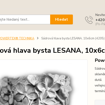
Nevíte
Hledat
+420
(Po-Pá
POWERTEX® TECHNIKA
Sádrová hlava bysta LESANA, 10x6cm (4205)
ová hlava bysta LESANA, 10x6
Pow
Sádrov
skleně
dutá. 
veřejn
termín