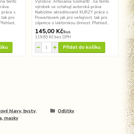
 na tento
Výrobce: Artesania Solmar© , na tento
Výr
 práva
výrobek se vztahují autorská práva
výr
 práce s
Nabízíme akreditované KURZY práce s
Nab
 tak pro
Powertexem jak pro veřejnost, tak pro
Pow
řehled...
zájemce o lektorskou činnost. Přehled...
záj
145,00 Kč
14
/
kus
119,83 Kč
bez DPH
11
šíku
Přidat do košíku
ové hlavy, bysty,
Odlitky
a, masky