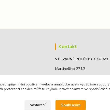
Kontakt
VÝTVARNÉ POTŘEBY a KURZY
Martinelliho 271/3
190 16, Praha 9 - Koloděje, ČR
nost, zpříjemnění používání webu a analytické účely využíváme soubory
IČO: 68885636
ch preferencí cookies můžete kdykoli upravit odkazem ve spodní části 
Souhlasím
Nastavení