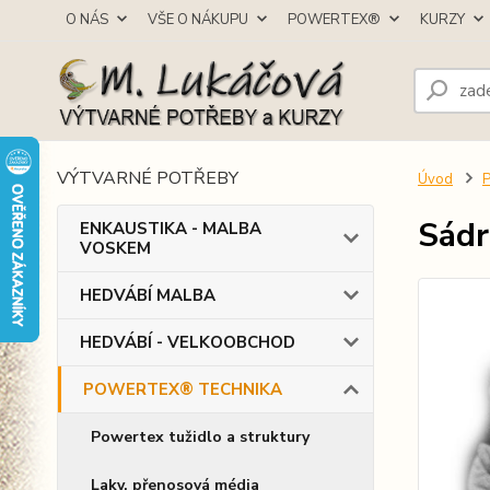
O NÁS
VŠE O NÁKUPU
POWERTEX®
KURZY
VÝTVARNÉ POTŘEBY
Úvod
Sádr
ENKAUSTIKA - MALBA
VOSKEM
HEDVÁBÍ MALBA
HEDVÁBÍ - VELKOOBCHOD
POWERTEX® TECHNIKA
Powertex tužidlo a struktury
Laky, přenosová média