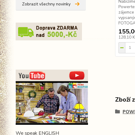
Nabízím
Zobrazit všechny novinky
Powertex
zájemce 
vypsanýc
FOTOGALE
155,0
128,10 
Zboží 
POWE
We speak ENGLISH