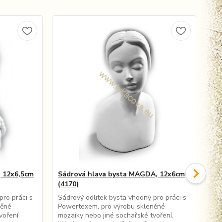
, 12x6,5cm
Sádrová hlava bysta MAGDA, 12x6cm
Sá
(4170)
(41
pro práci s
Sádrový odlitek bysta vhodný pro práci s
Sád
něné
Powertexem, pro výrobu skleněné
Pow
voření.
mozaiky nebo jiné sochařské tvoření.
moz