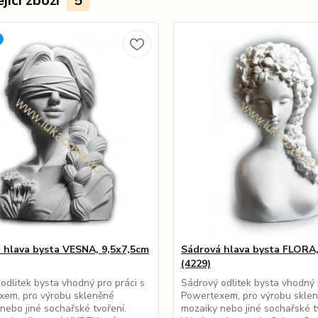
jící zboží
5
 hlava bysta VESNA, 9,5x7,5cm
Sádrová hlava bysta FLORA
(4229)
odlitek bysta vhodný pro práci s
Sádrový odlitek bysta vhodný 
xem, pro výrobu skleněné
Powertexem, pro výrobu skle
nebo jiné sochařské tvoření.
mozaiky nebo jiné sochařské t