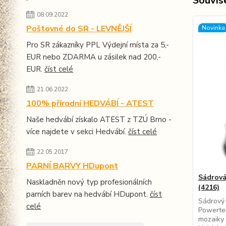
Souvise
08.09.2022
Poštovné do SR - LEVNĚJŠÍ
Novinka
Pro SR zákazníky PPL Výdejní místa za 5,-
EUR nebo ZDARMA u zásilek nad 200,-
EUR.
číst celé
21.06.2022
100% přírodní HEDVÁBÍ - ATEST
Naše hedvábí získalo ATEST z TZÚ Brno -
více najdete v sekci Hedvábí.
číst celé
22.05.2017
PARNÍ BARVY HDupont
Sádrová
Naskladněn nový typ profesionálních
(4216)
parních barev na hedvábí HDupont.
číst
Sádrový 
celé
Powerte
mozaiky 