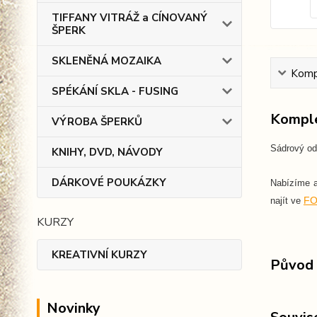
TIFFANY VITRÁŽ a CÍNOVANÝ
ŠPERK
SKLENĚNÁ MOZAIKA
Kompl
SPÉKÁNÍ SKLA - FUSING
Komple
VÝROBA ŠPERKŮ
Sádrový odl
KNIHY, DVD, NÁVODY
DÁRKOVÉ POUKÁZKY
Nabízíme 
FO
najít ve
KURZY
KREATIVNÍ KURZY
Původ 
Novinky