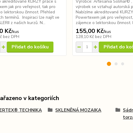
e akreditované KURZY práce s
Výrobce: Artesania Solmar© ,
em jak pro veřejnost, tak pro
výrobek se vztahují autorská
o lektorskou činnost. Přehled
Nabízíme akreditované KURZY
h termínů. Inspiraci lze najít ve
Powertexem jak pro veřejnost,
RII z našich kurzů. N...
zájemce o lektorskou činnost. P
0 Kč
155,00 Kč
/
kus
/
kus
Kč
bez DPH
128,10 Kč
bez DPH
Přidat do košíku
Přidat do ko
zařazeno v kategoriích
RTEX® TECHNIKA
SKLENĚNÁ MOZAIKA
Sádr
torz