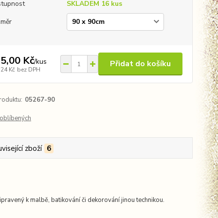
tupnost
SKLADEM 16 kus
změr
5,00 Kč
/
kus
Přidat do košíku
,24 Kč
bez DPH
roduktu:
05267-90
oblíbených
visející zboží
6
pravený k malbě, batikování či dekorování jinou technikou.