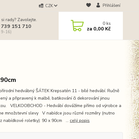
Přihlášení
CZK
 si rady? Zavolejte.
0
ks
 739 151 710
za
0,00 Kč
 9-16)
 90cm
řírodní hedvábný ŠÁTEK Krepsatén 11 - bílé hedvábí. Ručně
ený a připravený k malbě, batikování či dekorování jinou
kou. VELKOOBCHOD - Hedvábí dovážíme přímo od výrobce a
me množstevní slevy V nabídce jsou různé rozměry (nutno
 z nabídkové roletky): 90 x 90cm ...
celý popis