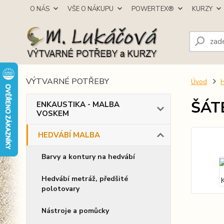
O NÁS
VŠE O NÁKUPU
POWERTEX®
KURZY
VÝTVARNÉ POTŘEBY
Úvod
ŠÁTE
ENKAUSTIKA - MALBA
VOSKEM
HEDVÁBÍ MALBA
Barvy a kontury na hedvábí
Hedvábí metráž, předšité
polotovary
Nástroje a pomůcky