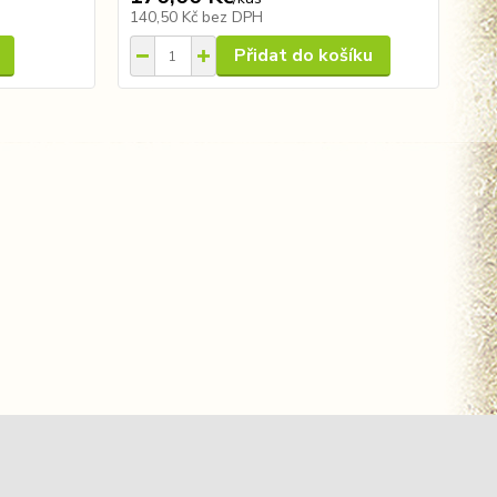
140,50 Kč
bez DPH
14
Přidat do košíku