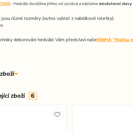
CHOD
- Hedvábí dovážíme přímo od výrobce a nabízíme
množstevní slevy
 jsou různé rozměry (nutno vybrat z nabídkové roletky):
cm
chniky dekorování hedvábí Vám představí naše
KNIHA "Malba n
zboží
jící zboží
6