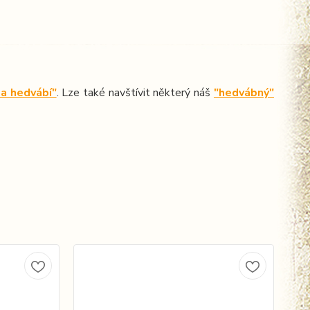
a hedvábí"
. Lze také navštívit některý náš
"hedvábný"