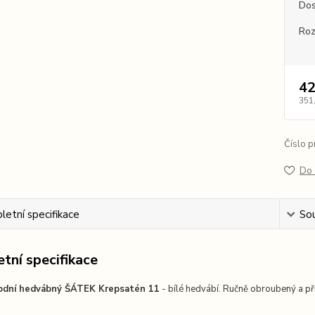
Dos
Ro
42
351
Číslo p
Do 
etní specifikace
Sou
tní specifikace
odní hedvábný ŠÁTEK Krepsatén 11
- bílé hedvábí. Ručně obroubený a při