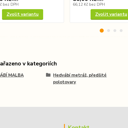
Kč
bez DPH
66,12 Kč
bez DPH
Zvolit variantu
Zvolit variantu
zařazeno v kategoriích
ÁBÍ MALBA
Hedvábí metráž, předšité
polotovary
Kontakt