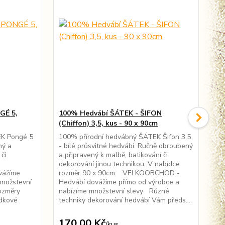
GÉ 5,
100% Hedvábí ŠÁTEK - ŠIFON
10
(Chiffon) 3,5, kus - 90 x 90cm
ne
EK Pongé 5
100% přírodní hedvábný ŠÁTEK Šifon 3,5
He
ný a
- bílé průsvitné hedvábí. Ručně obroubený
se 
či
a připravený k malbě, batikování či
urč
dekorování jinou technikou. V nabídce
pří
vážíme
rozměr 90 x 90cm. VELKOOBCHOD -
VE
množstevní
Hedvábí dovážíme přímo od výrobce a
pří
ozměry
nabízíme množstevní slevy Různé
sle
ídkové
techniky dekorování hedvábí Vám předs...
Vá
hed
170,00 Kč
17
/
kus