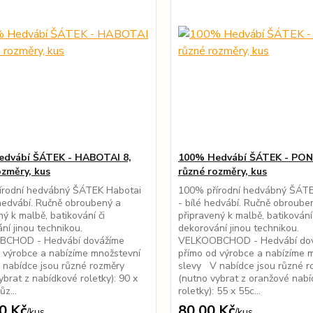
dvábí ŠÁTEK - HABOTAI 8,
100% Hedvábí ŠÁTEK - PON
ozměry, kus
různé rozměry, kus
írodní hedvábný ŠÁTEK Habotai
100% přírodní hedvábný ŠÁT
 hedvábí. Ručně obroubený a
- bílé hedvábí. Ručně obroube
ný k malbě, batikování či
připravený k malbě, batikování 
ní jinou technikou.
dekorování jinou technikou.
CHOD - Hedvábí dovážíme
VELKOOBCHOD - Hedvábí do
 výrobce a nabízíme množstevní
přímo od výrobce a nabízíme 
nabídce jsou různé rozměry
slevy V nabídce jsou různé r
ybrat z nabídkové roletky): 90 x
(nutno vybrat z oranžové nab
z...
roletky): 55 x 55c...
0 Kč
80,00 Kč
/
kus
/
kus