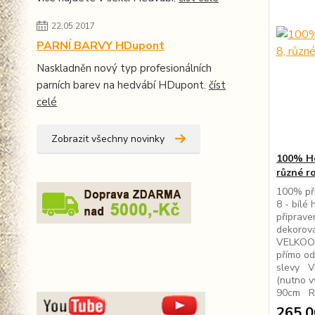
22.05.2017
PARNÍ BARVY HDupont
Naskladněn nový typ profesionálních
parních barev na hedvábí HDupont.
číst
celé
Zobrazit všechny novinky
100% He
různé r
100% př
8 - bílé
připrave
dekorová
VELKOOB
přímo od
slevy V 
(nutno v
90cm Rů
265,0