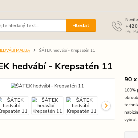
Nevíte
Hledat
+420
(Po-Pá
HEDVÁBÍ MALBA
ŠÁTEK hedvábí - Krepsatén 11
K hedvábí - Krepsatén 11
90 x
100% p
obroub
techni
nabízí
vybrat