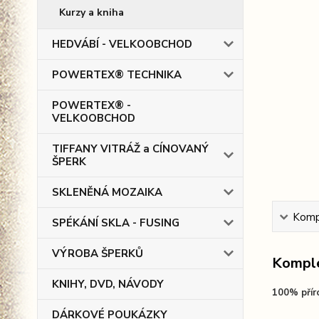
Kurzy a kniha
HEDVÁBÍ - VELKOOBCHOD
POWERTEX® TECHNIKA
POWERTEX® -
VELKOOBCHOD
TIFFANY VITRÁŽ a CÍNOVANÝ
ŠPERK
SKLENĚNÁ MOZAIKA
Kompl
SPÉKÁNÍ SKLA - FUSING
VÝROBA ŠPERKŮ
Komple
KNIHY, DVD, NÁVODY
100% přír
DÁRKOVÉ POUKÁZKY