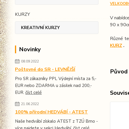
VELKOOB
KURZY
V nabídce
90 x 90
KREATIVNÍ KURZY
Různé te
KURZ
.
Novinky
08.09.2022
Poštovné do SR - LEVNĚJŠÍ
Původ 
Pro SR zákazníky PPL Výdejní místa za 5,-
EUR nebo ZDARMA u zásilek nad 200,-
Souvise
EUR.
číst celé
21.06.2022
100% přírodní HEDVÁBÍ - ATEST
Naše hedvábí získalo ATEST z TZÚ Brno -
více najdete v sekci Hedvábí.
číst celé