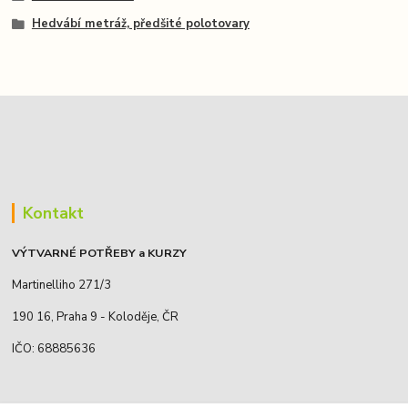
Hedvábí metráž, předšité polotovary
Kontakt
VÝTVARNÉ POTŘEBY a KURZY
Martinelliho 271/3
190 16, Praha 9 - Koloděje, ČR
IČO: 68885636