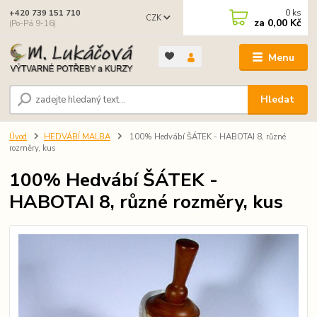
0
ks
+420 739 151 710
CZK
za
0,00 Kč
(Po-Pá 9-16)
Menu
Hledat
Úvod
HEDVÁBÍ MALBA
100% Hedvábí ŠÁTEK - HABOTAI 8, různé
rozměry, kus
100% Hedvábí ŠÁTEK -
HABOTAI 8, různé rozměry, kus