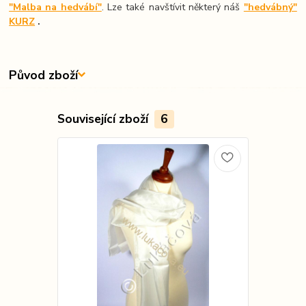
"Malba na hedvábí"
. Lze také navštívit některý náš
"hedvábný"
KURZ
.
Původ zboží
Související zboží
6