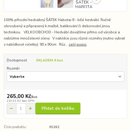
100% přírodní hedvábný ŠÁTEK Habotai 8 - bílé hedvábí. Ručně
obroubený a připravený k malbě, batikování či dekorování jinou
technikou. VELKOOBCHOD - Hedvábí dovážíme přímo od výrobce a
nabízíme množstevní slevy V nabídce jsou různé rozměry (nutno vybrat
z nabídkové roletky): 90 x 90cm Růz...
celý popis
Dostupnost
SKLADEM 6 kus
Rozměr
265,00 Kč
/
kus
219,01 Kč
bez DPH
Přidat do košíku
Číslo produktu:
05262