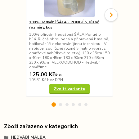
100% Hedvábí ŠÁLA - PONGÉ 5, různé
100% Hedvábí
rozměry, kus
různé rozmě
100% přírodní hedvábná ŠÁLA Pongé 5,
100% přírodn
bílá. Ručně obroubená a připravená k malbě,
(chiffon) - b
batikování či dekorování jinou technikou. V
obroubená a 
nabídce jsou různé rozměry (nutno vybrat z
či dekorován
oranžové nabídkové roletky): 130 x 35cm 150
VELKOOBCHO
x 40cm 180 x 45cm 180 x 90cm 210 x 68cm
od výrobce 
230 x 90cm VELKOOBCHOD - Hedvábí
nabídce jsou
dovážíme...
oranžové nab
125,00 Kč
145,00 K
/
kus
103,31 Kč
bez DPH
119,83 Kč
be
Zvolit variantu
Zboží zařazeno v kategoriích
HEDVÁBÍ MALBA