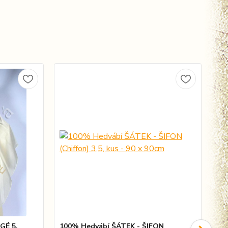
GÉ 5,
100% Hedvábí ŠÁTEK - ŠIFON
10