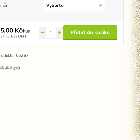
změr
5,00 Kč
/
kus
Přidat do košíku
,24 Kč
bez DPH
roduktu:
05267
oblíbených