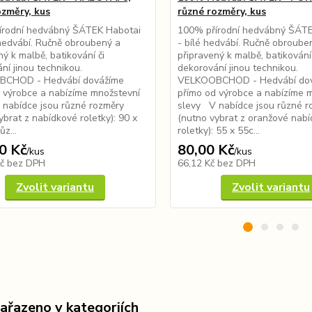
ozměry, kus
různé rozměry, kus
írodní hedvábný ŠÁTEK Habotai
100% přírodní hedvábný ŠÁT
 hedvábí. Ručně obroubený a
- bílé hedvábí. Ručně obroube
ný k malbě, batikování či
připravený k malbě, batikování 
ní jinou technikou.
dekorování jinou technikou.
CHOD - Hedvábí dovážíme
VELKOOBCHOD - Hedvábí do
 výrobce a nabízíme množstevní
přímo od výrobce a nabízíme 
nabídce jsou různé rozměry
slevy V nabídce jsou různé r
ybrat z nabídkové roletky): 90 x
(nutno vybrat z oranžové nab
z...
roletky): 55 x 55c...
0 Kč
80,00 Kč
/
kus
/
kus
Kč
bez DPH
66,12 Kč
bez DPH
Zvolit variantu
Zvolit variantu
zařazeno v kategoriích