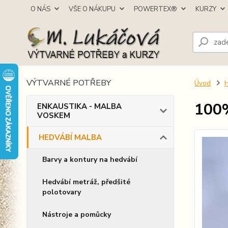
O NÁS
VŠE O NÁKUPU
POWERTEX®
KURZY
VÝTVARNÉ POTŘEBY
Úvod
100%
ENKAUSTIKA - MALBA
VOSKEM
HEDVÁBÍ MALBA
Barvy a kontury na hedvábí
Hedvábí metráž, předšité
polotovary
Nástroje a pomůcky