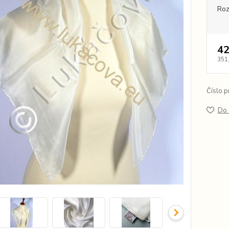
Ro
42
351
Číslo p
Do 