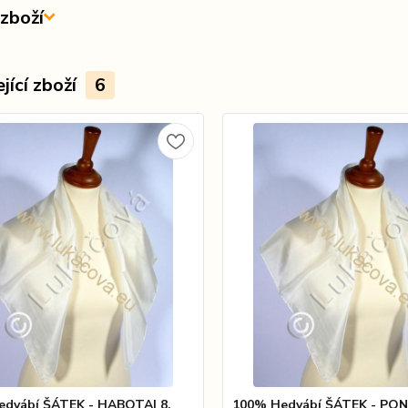
zboží
jící zboží
6
dvábí ŠÁTEK - HABOTAI 8,
100% Hedvábí ŠÁTEK - PON