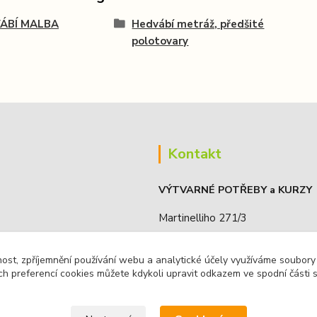
ÁBÍ MALBA
Hedvábí metráž, předšité
polotovary
Kontakt
VÝTVARNÉ POTŘEBY a KURZY
Martinelliho 271/3
190 16, Praha 9 - Koloděje, ČR
nost, zpříjemnění používání webu a analytické účely využíváme soubory
ch preferencí cookies můžete kdykoli upravit odkazem ve spodní části 
IČO: 68885636