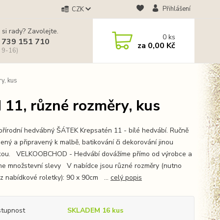
Přihlášení
CZK
 si rady? Zavolejte.
0
ks
 739 151 710
za
0,00 Kč
 9-16)
y, kus
1, různé rozměry, kus
řírodní hedvábný ŠÁTEK Krepsatén 11 - bílé hedvábí. Ručně
ený a připravený k malbě, batikování či dekorování jinou
kou. VELKOOBCHOD - Hedvábí dovážíme přímo od výrobce a
me množstevní slevy V nabídce jsou různé rozměry (nutno
 z nabídkové roletky): 90 x 90cm ...
celý popis
tupnost
SKLADEM 16 kus