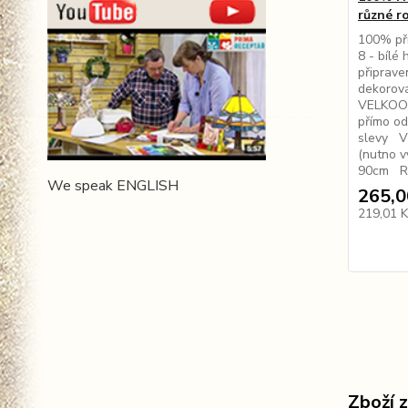
různé r
100% př
8 - bílé
připrave
dekorová
VELKOOB
přímo od
slevy V 
(nutno v
90cm Rů
We speak ENGLISH
265,0
219,01 
Zboží 