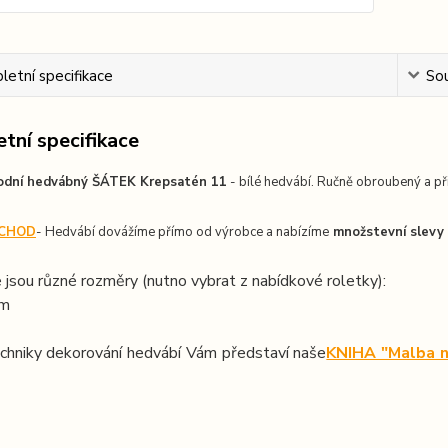
etní specifikace
Sou
tní specifikace
odní hedvábný ŠÁTEK Krepsatén 11
- bílé hedvábí. Ručně obroubený a při
CHOD
- Hedvábí dovážíme přímo od výrobce a nabízíme
množstevní slevy
 jsou různé rozměry (nutno vybrat z nabídkové roletky):
cm
chniky dekorování hedvábí Vám představí naše
KNIHA "Malba n