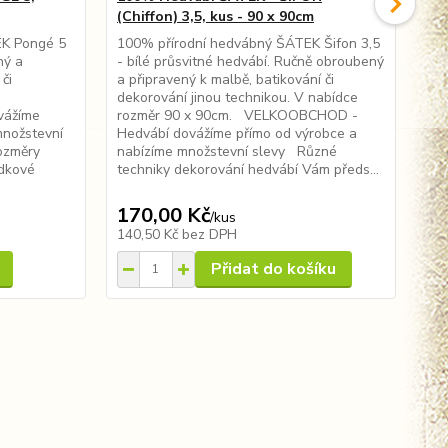
(Chiffon) 3,5, kus - 90 x 90cm
ne
EK Pongé 5
100% přírodní hedvábný ŠÁTEK Šifon 3,5
He
ný a
- bílé průsvitné hedvábí. Ručně obroubený
se 
či
a připravený k malbě, batikování či
urč
dekorování jinou technikou. V nabídce
pří
vážíme
rozměr 90 x 90cm. VELKOOBCHOD -
VE
množstevní
Hedvábí dovážíme přímo od výrobce a
pří
ozměry
nabízíme množstevní slevy Různé
sle
ídkové
techniky dekorování hedvábí Vám předs...
Vá
hed
170,00 Kč
17
/
kus
140,50 Kč
bez DPH
14
Přidat do košíku