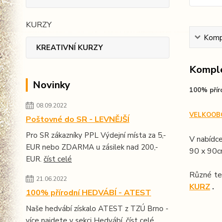
KURZY
Kompl
KREATIVNÍ KURZY
Komple
Novinky
100% přír
08.09.2022
VELKOOB
Poštovné do SR - LEVNĚJŠÍ
Pro SR zákazníky PPL Výdejní místa za 5,-
V nabídce
EUR nebo ZDARMA u zásilek nad 200,-
90 x 90
EUR.
číst celé
Různé te
21.06.2022
KURZ
.
100% přírodní HEDVÁBÍ - ATEST
Naše hedvábí získalo ATEST z TZÚ Brno -
více najdete v sekci Hedvábí.
číst celé