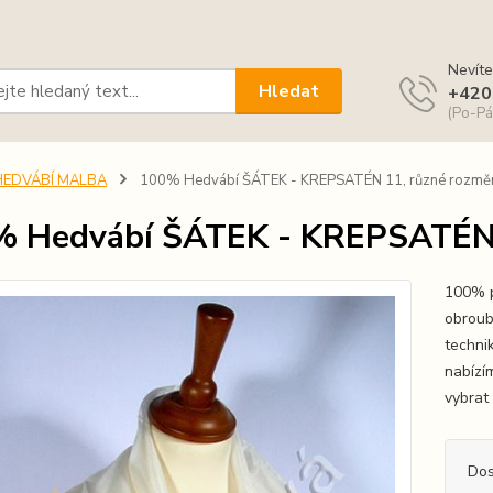
Nevíte
Hledat
+420
(Po-Pá
HEDVÁBÍ MALBA
100% Hedvábí ŠÁTEK - KREPSATÉN 11, různé rozměr
 Hedvábí ŠÁTEK - KREPSATÉN 1
100% p
obroub
techni
nabízí
vybrat
Dos