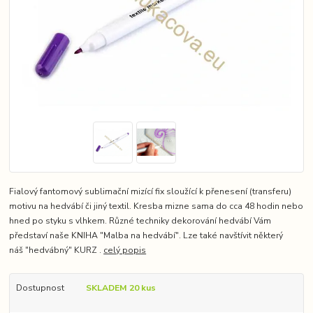
Fialový fantomový sublimační mizící fix sloužící k přenesení (transferu)
motivu na hedvábí či jiný textil. Kresba mizne sama do cca 48 hodin nebo
hned po styku s vlhkem. Různé techniky dekorování hedvábí Vám
představí naše KNIHA "Malba na hedvábí". Lze také navštívit některý
náš "hedvábný" KURZ .
celý popis
Dostupnost
SKLADEM 20 kus