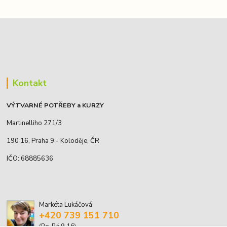
Kontakt
VÝTVARNÉ POTŘEBY a KURZY
Martinelliho 271/3
190 16, Praha 9 - Koloděje, ČR
IČO: 68885636
Markéta Lukáčová
+420 739 151 710
(Po-Pá 9-16)