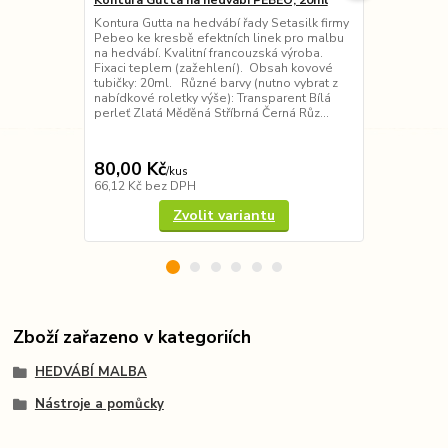
Kontura Gutta na hedvábí PEBEO, 20ml
Kontura na 
MARABU, 25
Kontura Gutta na hedvábí řady Setasilk firmy
Pebeo ke kresbě efektních linek pro malbu
Kontura na h
na hedvábí. Kvalitní francouzská výroba.
efektních lin
Fixaci teplem (zažehlení). Obsah kovové
díky své hus
tubičky: 20ml. Různé barvy (nutno vybrat z
materiálem a 
nabídkové roletky výše): Transparent Bílá
Po důkladné 
perleť Zlatá Měďěná Stříbrná Černá Růz...
neloupou an
vybrat z nab
Zlato...
80,00 Kč
105,00 K
/
kus
66,12 Kč
bez DPH
86,78 Kč
bez
Zvolit variantu
Zboží zařazeno v kategoriích
HEDVÁBÍ MALBA
Nástroje a pomůcky