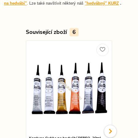
na hedvábí"
. Lze také navštívit některý náš
"hedvábný" KURZ
.
Související zboží
6