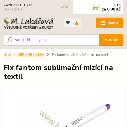
0
ks
+420 739 151 710
CZK
za
0,00 Kč
(Po-Pá 9-16)
Menu
Hledat
Úvod
HEDVÁBÍ MALBA
Fix fantom sublimační mizící na textil
Fix fantom sublimační mizící na
textil