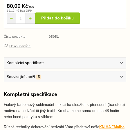
80,00 Kč
/
kus
66,12 Kč
bez DPH
Přidat do košíku
Číslo produktu:
05051
Do oblíbených
Kompletní specifikace
Související zboží
6
Kompletní specifikace
Fialový fantomový sublimační mizící fix sloužící k přenesení (transferu)
motivu na hedvábí či jiný textil. Kresba mizne sama do cca 48 hodin
nebo hned po styku s vlhkem.
Různé techniky dekorování hedvábí Vám představí naše
KNIHA "Malba