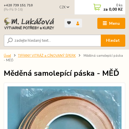
0
ks
+420 739 151 710
CZK
za
0,00 Kč
(Po-Pá 9-16)
Menu
Hledat
Úvod
TIFFANY VITRÁŽ a CÍNOVANÝ ŠPERK
Měděná samolepící páska
- MĚĎ
Měděná samolepící páska - MĚĎ