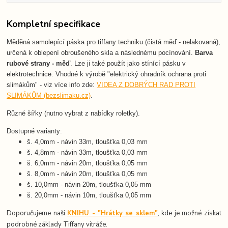
Kompletní specifikace
Měděná samolepící páska pro tiffany techniku (čistá měď - nelakovaná),
určená k oblepení obroušeného skla a následnému pocínování.
Barva
rubové strany - měď
.
Lze ji také použít jako stínící pásku v
elektrotechnice. Vhodné k výrobě "elektrický ohradník ochrana proti
slimákům" - viz více info zde:
VIDEA Z DOBRÝCH RAD PROTI
SLIMÁKŮM (bezslimaku.cz)
.
Různé šířky (nutno vybrat z nabídky roletky).
Dostupné varianty:
š. 4,0mm - návin 33m, tloušťka 0,03 mm
š. 4,8mm - návin 33m, tloušťka 0,03 mm
š. 6,0mm - návin 20m, tloušťka 0,05 mm
š. 8,0mm - návin 20m, tloušťka 0,05 mm
š. 10,0mm - návin 20m, tloušťka 0,05 mm
š. 20,0mm - návin 10m, tloušťka 0,05 mm
Doporučujeme naši
KNIHU - "Hrátky se sklem"
, kde je možné získat
podrobné základy Tiffany vitráže.