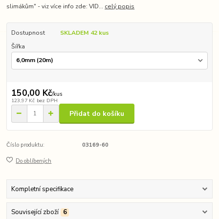
slimákům" - viz více info zde: VID...
celý popis
Dostupnost
SKLADEM 42 kus
Šířka
150,00 Kč
/
kus
123,97 Kč
bez DPH
Přidat do košíku
Číslo produktu:
03169-60
Do oblíbených
Kompletní specifikace
Související zboží
6