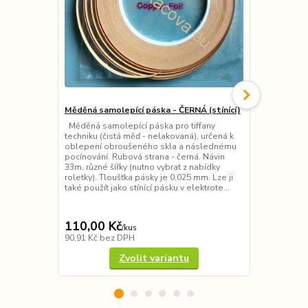
Měděná samolepící páska - ČERNÁ (stínící)
Měděná sam
(stínící)
Měděná samolepící páska pro tiffany
techniku (čistá měď - nelakovaná), určená k
Měděná samol
oblepení obroušeného skla a následnému
techniku od 
pocínování. Rubová strana - černá. Návin
obroušeného
33m, různé šířky (nutno vybrat z nabídky
pocínování. 
roletky). Tloušťka pásky je 0,025 mm. Lze ji
různé šířky (
také použít jako stínící pásku v elektrote...
roletky). Tlo
také použít j
v elektrotech
110,00 Kč
190,00 K
/
kus
90,91 Kč
bez DPH
157,02 Kč
be
Zvolit variantu