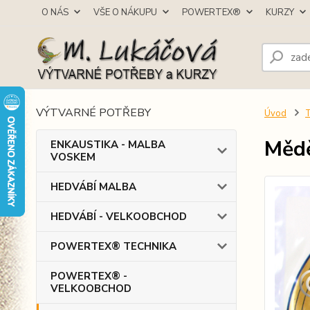
O NÁS
VŠE O NÁKUPU
POWERTEX®
KURZY
VÝTVARNÉ POTŘEBY
Úvod
Mědě
ENKAUSTIKA - MALBA
VOSKEM
HEDVÁBÍ MALBA
HEDVÁBÍ - VELKOOBCHOD
POWERTEX® TECHNIKA
POWERTEX® -
VELKOOBCHOD