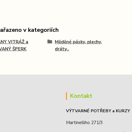
zařazeno v kategoriích
ANY VITRÁŽ a
Měděné pásky, plechy,
VANÝ ŠPERK
dráty..
Kontakt
VÝTVARNÉ POTŘEBY a KURZY
Martinelliho 271/3