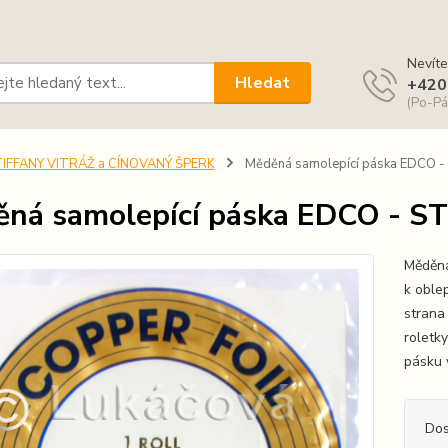
Nevíte
Hledat
+420
(Po-Pá
TIFFANY VITRÁŽ a CÍNOVANÝ ŠPERK
Měděná samolepící páska EDCO 
ná samolepící páska EDCO - S
Měděná
k oble
strana 
roletky
pásku v
Dos