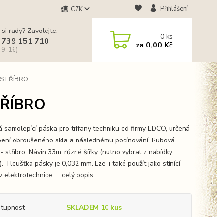
Přihlášení
CZK
 si rady? Zavolejte.
0
ks
 739 151 710
za
0,00 Kč
 9-16)
- STŘÍBRO
TŘÍBRO
 samolepící páska pro tiffany techniku od firmy EDCO, určená
pení obroušeného skla a následnému pocínování. Rubová
- stříbro. Návin 33m, různé šířky (nutno vybrat z nabídky
). Tloušťka pásky je 0,032 mm. Lze ji také použít jako stínící
 elektrotechnice. ...
celý popis
tupnost
SKLADEM 10 kus