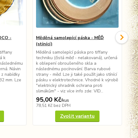
DCO -
Měděná samolepící páska - MĚĎ
Mě
(stínící)
(st
iffany
Měděná samolepící páska pro tiffany
Měd
á k
techniku (čistá měď - nelakovaná), určená
tec
 následnému
k oblepení obroušeného skla a
k o
erná. Návin
následnému pocínování. Barva rubové
nás
 z nabídky
strany - měď. Lze ji také použít jako stínící
čer
032 mm. Lze
pásku v elektrotechnice. Vhodné k výrobě
vyb
"elektrický ohradník ochrana proti
je 
slimákům" - viz více info zde: VID...
pás
95,00 Kč
11
/
kus
78,51 Kč
bez DPH
90
Zvolit variantu