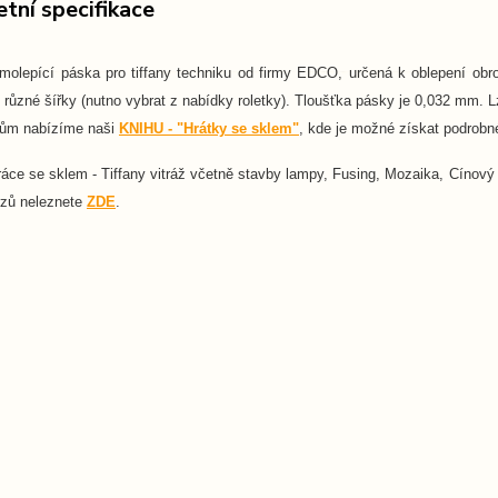
tní specifikace
olepící páska pro tiffany techniku od firmy EDCO, určená k oblepení ob
různé šířky (nutno vybrat z nabídky roletky). Tloušťka pásky je 0,032 mm. Lze
kům nabízíme naši
KNIHU - "Hrátky se sklem"
, kde je možné získat podrobné
ráce se sklem - Tiffany vitráž včetně stavby lampy, Fusing, Mozaika, Cínový
rzů neleznete
ZDE
.