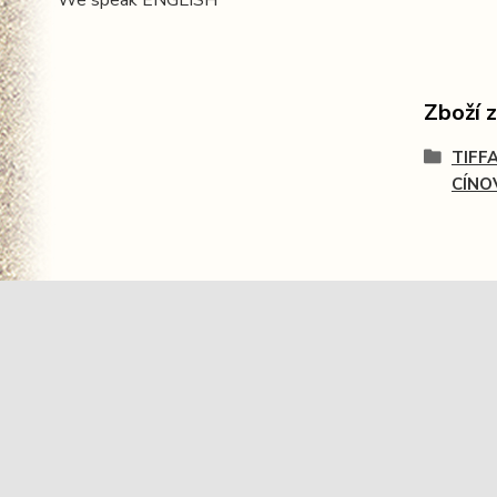
We speak ENGLISH
Zboží 
TIFF
CÍNO