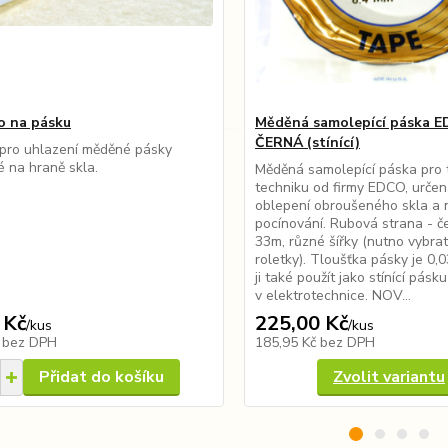
o na pásku
Měděná samolepící páska E
ČERNÁ (stínící)
pro uhlazení měděné pásky
é na hraně skla.
Měděná samolepící páska pro t
techniku od firmy EDCO, určen
oblepení obroušeného skla a
pocínování. Rubová strana - č
33m, různé šířky (nutno vybrat
roletky). Tloušťka pásky je 0,
ji také použít jako stínící pásku
v elektrotechnice. NOV...
 Kč
225,00 Kč
/
kus
/
kus
č
bez DPH
185,95 Kč
bez DPH
Přidat do košíku
Zvolit variantu