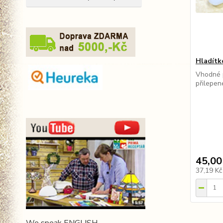
Hladítk
Vhodné 
přilepen
45,00
37,19 K