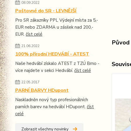
08.09.2022
Poštovné do SR - LEVNĚJŠÍ
Pro SR zákazníky PPL Výdejní místa za 5,-
EUR nebo ZDARMA u zásilek nad 200,-
EUR.
číst celé
Původ 
21.06.2022
100% přírodní HEDVÁBÍ - ATEST
Souvise
Naše hedvábí získalo ATEST z TZÚ Brno -
více najdete v sekci Hedvábí.
číst celé
22.05.2017
PARNÍ BARVY HDupont
Naskladněn nový typ profesionálních
parních barev na hedvábí HDupont.
číst
celé
Zobrazit všechny novinky