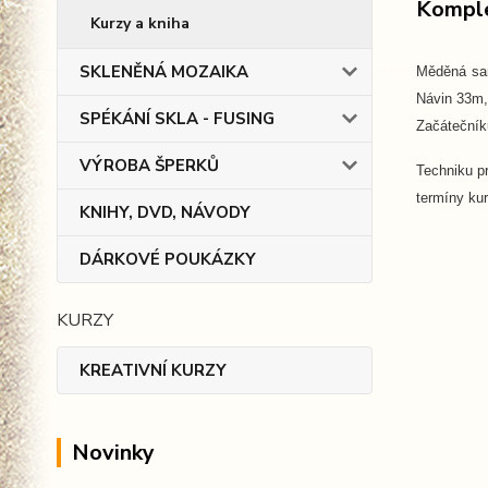
Komple
Kurzy a kniha
SKLENĚNÁ MOZAIKA
Měděná sam
Návin 33m, 
SPÉKÁNÍ SKLA - FUSING
Začáteční
VÝROBA ŠPERKŮ
Techniku p
termíny ku
KNIHY, DVD, NÁVODY
DÁRKOVÉ POUKÁZKY
KURZY
KREATIVNÍ KURZY
Novinky