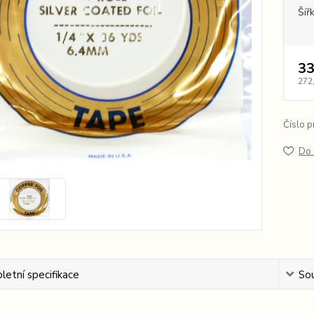
Šíř
33
272
Číslo p
Do 
etní specifikace
Sou