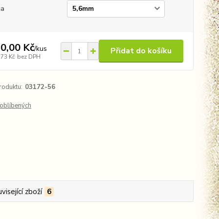
ka
0,00 Kč
/
kus
Přidat do košíku
,73 Kč
bez DPH
roduktu:
03172-56
oblíbených
visející zboží
6