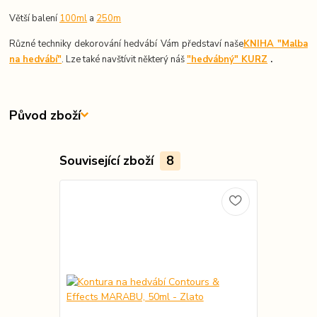
Větší balení
100ml
a
250m
Různé techniky dekorování hedvábí Vám představí naše
KNIHA "Malba
na hedvábí"
. Lze také navštívit některý náš
"hedvábný" KURZ
.
Původ zboží
Související zboží
8