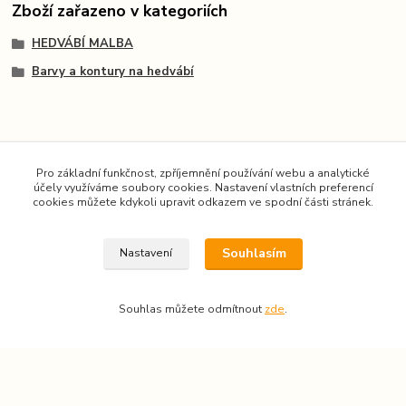
Zboží zařazeno v kategoriích
HEDVÁBÍ MALBA
Barvy a kontury na hedvábí
Pro základní funkčnost, zpříjemnění používání webu a analytické
účely využíváme soubory cookies. Nastavení vlastních preferencí
cookies můžete kdykoli upravit odkazem ve spodní části stránek.
Souhlasím
Nastavení
Kontakt
VÝTVARNÉ POTŘEBY a KURZY
Souhlas můžete odmítnout
zde
.
Martinelliho 271/3
190 16, Praha 9 - Koloděje, ČR
IČO: 68885636