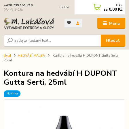
0
ks
+420 739 151 710
CZK
za
0,00 Kč
(Po-Pá 9-16)
Menu
Hledat
Úvod
HEDVÁBÍ MALBA
Kontura na hedvábí H DUPONT Gutta Serti,
25ml
Kontura na hedvábí H DUPONT
Gutta Serti, 25ml
Novinka