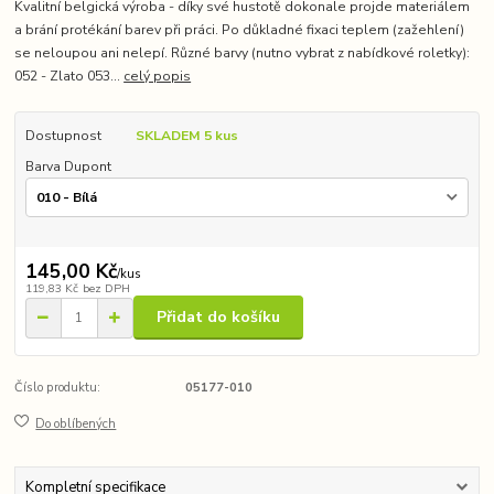
Kvalitní belgická výroba - díky své hustotě dokonale projde materiálem
a brání protékání barev při práci. Po důkladné fixaci teplem (zažehlení)
se neloupou ani nelepí. Různé barvy (nutno vybrat z nabídkové roletky):
052 - Zlato 053...
celý popis
Dostupnost
SKLADEM 5 kus
Barva Dupont
145,00 Kč
/
kus
119,83 Kč
bez DPH
Přidat do košíku
Číslo produktu:
05177-010
Do oblíbených
Kompletní specifikace