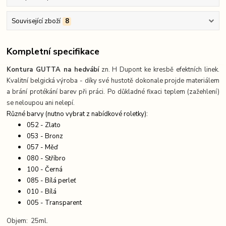
Související zboží
8
Kompletní specifikace
Kontura GUTTA na hedvábí
zn. H Dupont ke kresbě efektních linek.
Kvalitní belgická výroba - díky své hustotě dokonale projde materiálem
a brání protékání barev při práci. Po důkladné fixaci teplem (zažehlení)
se neloupou ani nelepí.
Různé barvy (nutno vybrat z nabídkové roletky):
052 - Zlato
053 - Bronz
057 - Měď
080 - Stříbro
100 - Černá
085 - Bílá perleť
010 - Bílá
005 - Transparent
Objem: 25ml.