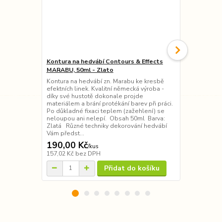
Kontura na hedvábí Contours & Effects
Kontura na 
MARABU, 50ml - Zlato
MARABU, 25
Kontura na hedvábí zn. Marabu ke kresbě
Kontura na h
efektních linek. Kvalitní německá výroba -
efektních lin
díky své hustotě dokonale projde
díky své hus
materiálem a brání protékání barev při práci.
materiálem a 
Po důkladné fixaci teplem (zažehlení) se
Po důkladné 
neloupou ani nelepí. Obsah 50ml Barva:
neloupou an
Zlatá Různé techniky dekorování hedvábí
vybrat z nab
Vám předst...
Zlato...
190,00 Kč
105,00 K
/
kus
157,02 Kč
bez DPH
86,78 Kč
bez
Přidat do košíku