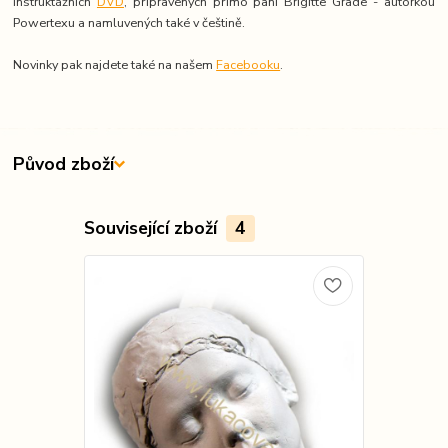
instruktážních
DVD
, připravených přímo paní Brigitte Grade - autorkou
Powertexu a namluvených také v češtině.
Novinky pak najdete také na našem
Facebooku
.
Původ zboží
Související zboží
4