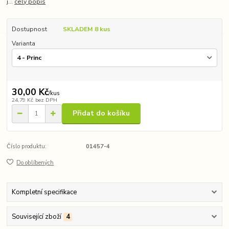
j...
celý popis
Dostupnost
SKLADEM 8 kus
Varianta
30,00 Kč
/
kus
24,79 Kč
bez DPH
Přidat do košíku
Číslo produktu:
01457-4
Do oblíbených
Kompletní specifikace
Související zboží
4