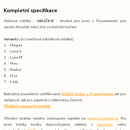
Kompletní specifikace
Sádrové odlitky -
OBLIČEJE
- vhodné pro práci s Powertexem, pro
výrobu hlaviček nebo jiné sochařské tvoření.
Varianty
(viz oranžová nabídková roletka):
1. - Magda
2. - Luna S
3. - Luna M
4. - Princ
5. - Barbie
6. - Elza
7. - Lady
Nabízíme pravidelné certifikované
KURZY práce s Powertexem
jak pro
veřejnost, tak pro zájemce o lektorskou činnost.
Přehled vypsaných termínů
Oficiální stránky našeho zastoupení najdete na
www.powertex.cz
. Pro
první krůčky tvorby doporučujeme některý z
časopisů
, nebo