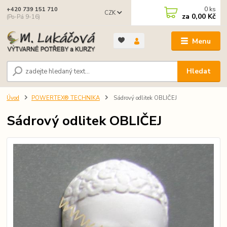
0
ks
+420 739 151 710
CZK
za
0,00 Kč
(Po-Pá 9-16)
Menu
Hledat
Úvod
POWERTEX® TECHNIKA
Sádrový odlitek OBLIČEJ
Sádrový odlitek OBLIČEJ