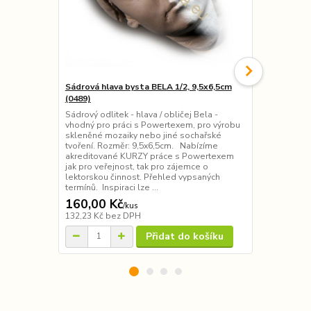
Sádrová hlava bysta BELA 1/2, 9,5x6,5cm
Sádrový odl
(0489)
Sádrový odli
pro práci s 
Sádrový odlitek - hlava / obličej Bela -
skleněné mo
vhodný pro práci s Powertexem, pro výrobu
tvoření. Hodí
skleněné mozaiky nebo jiné sochařské
Rozměr: 15 
tvoření. Rozměr: 9,5x6,5cm. Nabízíme
KURZY práce
akreditované KURZY práce s Powertexem
veřejnost, t
jak pro veřejnost, tak pro zájemce o
činnost. Přeh
lektorskou činnost. Přehled vypsaných
termínů. Inspiraci lze ...
160,00 Kč
195,00 K
/
kus
132,23 Kč
bez DPH
161,16 Kč
be
Přidat do košíku