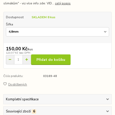
slimákům" - viz více info zde: VID...
celý popis
Dostupnost
SKLADEM 8 kus
Šířka
150,00 Kč
/
kus
123,97 Kč
bez DPH
Přidat do košíku
Číslo produktu:
03169-48
Do oblíbených
Kompletní specifikace
Související zboží
6