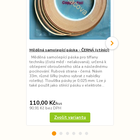
Měděná samolepící páska - ČERNÁ (stínící)
Měděná sam
(stínící)
Měděná samolepící páska pro tiffany
techniku (čistá měď - nelakovaná), určená k
Měděná samol
oblepení obroušeného skla a následnému
techniku od 
pocínování. Rubová strana - černá. Návin
obroušeného
33m, různé šířky (nutno vybrat z nabídky
pocínování. 
roletky). Tloušťka pásky je 0,025 mm. Lze ji
různé šířky (
také použít jako stínící pásku v elektrote...
roletky). Tlo
také použít j
v elektrotech
110,00 Kč
190,00 K
/
kus
90,91 Kč
bez DPH
157,02 Kč
be
Zvolit variantu