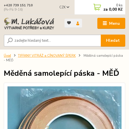
0
ks
+420 739 151 710
CZK
za
0,00 Kč
(Po-Pá 9-16)
Menu
Hledat
Úvod
TIFFANY VITRÁŽ a CÍNOVANÝ ŠPERK
Měděná samolepící páska
- MĚĎ
Měděná samolepící páska - MĚĎ