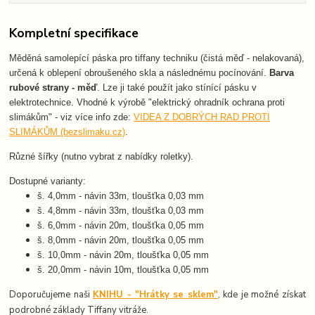
Kompletní specifikace
Měděná samolepící páska pro tiffany techniku (čistá měď - nelakovaná),
určená k oblepení obroušeného skla a následnému pocínování.
Barva
rubové strany - měď
.
Lze ji také použít jako stínící pásku v
elektrotechnice. Vhodné k výrobě "elektrický ohradník ochrana proti
slimákům" - viz více info zde:
VIDEA Z DOBRÝCH RAD PROTI
SLIMÁKŮM (bezslimaku.cz)
.
Různé šířky (nutno vybrat z nabídky roletky).
Dostupné varianty:
š. 4,0mm - návin 33m, tloušťka 0,03 mm
š. 4,8mm - návin 33m, tloušťka 0,03 mm
š. 6,0mm - návin 20m, tloušťka 0,05 mm
š. 8,0mm - návin 20m, tloušťka 0,05 mm
š. 10,0mm - návin 20m, tloušťka 0,05 mm
š. 20,0mm - návin 10m, tloušťka 0,05 mm
Doporučujeme naši
KNIHU - "Hrátky se sklem"
, kde je možné získat
podrobné základy Tiffany vitráže.