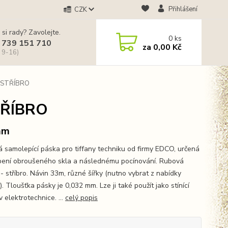
Přihlášení
CZK
 si rady? Zavolejte.
0
ks
 739 151 710
za
0,00 Kč
 9-16)
- STŘÍBRO
TŘÍBRO
mm
 samolepící páska pro tiffany techniku od firmy EDCO, určená
pení obroušeného skla a následnému pocínování. Rubová
- stříbro. Návin 33m, různé šířky (nutno vybrat z nabídky
). Tloušťka pásky je 0,032 mm. Lze ji také použít jako stínící
 elektrotechnice. ...
celý popis