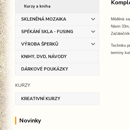
Komple
Kurzy a kniha
SKLENĚNÁ MOZAIKA
Měděná sam
Návin 33m, 
SPÉKÁNÍ SKLA - FUSING
Začáteční
VÝROBA ŠPERKŮ
Techniku p
termíny ku
KNIHY, DVD, NÁVODY
DÁRKOVÉ POUKÁZKY
KURZY
KREATIVNÍ KURZY
Novinky