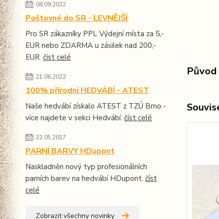
08.09.2022
Poštovné do SR - LEVNĚJŠÍ
Pro SR zákazníky PPL Výdejní místa za 5,-
EUR nebo ZDARMA u zásilek nad 200,-
EUR.
číst celé
Původ 
21.06.2022
100% přírodní HEDVÁBÍ - ATEST
Souvise
Naše hedvábí získalo ATEST z TZÚ Brno -
více najdete v sekci Hedvábí.
číst celé
22.05.2017
PARNÍ BARVY HDupont
Naskladněn nový typ profesionálních
parních barev na hedvábí HDupont.
číst
celé
Zobrazit všechny novinky