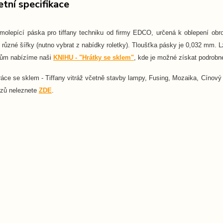
tní specifikace
olepící páska pro tiffany techniku od firmy EDCO, určená k oblepení ob
různé šířky (nutno vybrat z nabídky roletky). Tloušťka pásky je 0,032 mm. Lze
kům nabízíme naši
KNIHU - "Hrátky se sklem"
, kde je možné získat podrobné
ráce se sklem - Tiffany vitráž včetně stavby lampy, Fusing, Mozaika, Cínový
rzů neleznete
ZDE
.