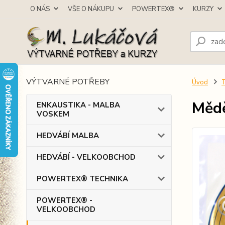
O NÁS
VŠE O NÁKUPU
POWERTEX®
KURZY
VÝTVARNÉ POTŘEBY
Úvod
Mědě
ENKAUSTIKA - MALBA
VOSKEM
HEDVÁBÍ MALBA
HEDVÁBÍ - VELKOOBCHOD
POWERTEX® TECHNIKA
POWERTEX® -
VELKOOBCHOD