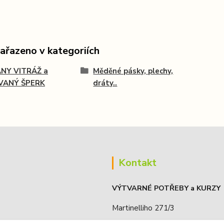
zařazeno v kategoriích
ANY VITRÁŽ a
Měděné pásky, plechy,
VANÝ ŠPERK
dráty..
Kontakt
VÝTVARNÉ POTŘEBY a KURZY
Martinelliho 271/3