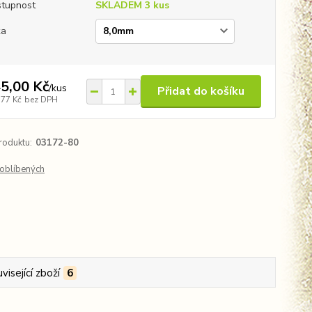
tupnost
SKLADEM 3 kus
ka
5,00 Kč
/
kus
Přidat do košíku
,77 Kč
bez DPH
roduktu:
03172-80
oblíbených
visející zboží
6