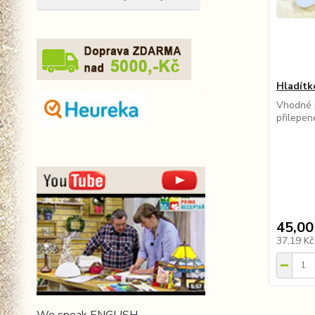
Hladítk
Vhodné 
přilepen
45,00
37,19 K