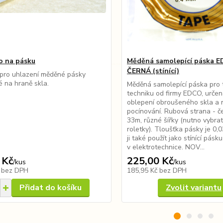
o na pásku
Měděná samolepící páska E
ČERNÁ (stínící)
pro uhlazení měděné pásky
é na hraně skla.
Měděná samolepící páska pro t
techniku od firmy EDCO, určen
oblepení obroušeného skla a
pocínování. Rubová strana - č
33m, různé šířky (nutno vybrat
roletky). Tloušťka pásky je 0,
ji také použít jako stínící pásku
v elektrotechnice. NOV...
 Kč
225,00 Kč
/
kus
/
kus
č
bez DPH
185,95 Kč
bez DPH
Přidat do košíku
Zvolit variantu