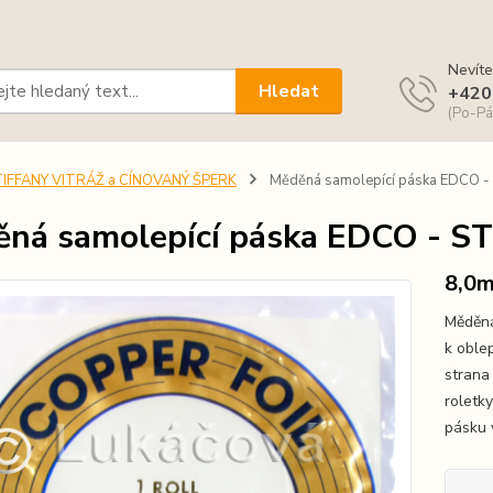
Nevíte
Hledat
+420
(Po-Pá
TIFFANY VITRÁŽ a CÍNOVANÝ ŠPERK
Měděná samolepící páska EDCO 
ná samolepící páska EDCO - S
8,0
Měděná
k oble
strana 
roletky
pásku v