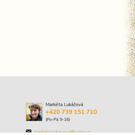
Markéta Lukáčová
+420 739 151 710
(Po-Pá 9-16)
marketa.lukacova@volny.cz