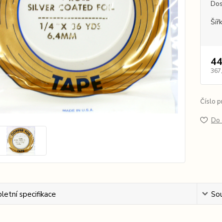
Dos
Šíř
44
367
Číslo p
Do 
etní specifikace
Sou