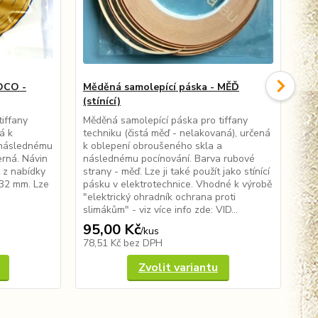
DCO -
Měděná samolepící páska - MĚĎ
Mě
(stínící)
(st
iffany
Měděná samolepící páska pro tiffany
Měd
á k
techniku (čistá měď - nelakovaná), určená
tec
 následnému
k oblepení obroušeného skla a
k o
erná. Návin
následnému pocínování. Barva rubové
nás
 z nabídky
strany - měď. Lze ji také použít jako stínící
čer
032 mm. Lze
pásku v elektrotechnice. Vhodné k výrobě
vyb
"elektrický ohradník ochrana proti
je 
slimákům" - viz více info zde: VID...
pás
95,00 Kč
11
/
kus
78,51 Kč
bez DPH
90
Zvolit variantu