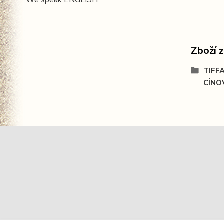
We speak ENGLISH
Zboží 
TIFF
CÍNO