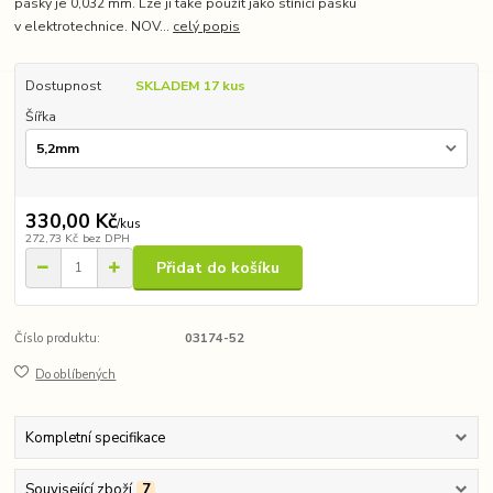
pásky je 0,032 mm. Lze ji také použít jako stínící pásku
v elektrotechnice. NOV...
celý popis
Dostupnost
SKLADEM 17 kus
Šířka
330,00 Kč
/
kus
272,73 Kč
bez DPH
Přidat do košíku
Číslo produktu:
03174-52
Do oblíbených
Kompletní specifikace
Související zboží
7