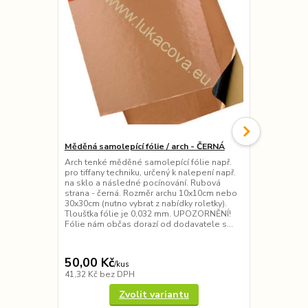
Měděná samolepící fólie / arch - ČERNÁ
Měděná samo
Arch tenké měděné samolepící fólie např.
Měděná samo
pro tiffany techniku, určený k nalepení např.
techniku (či
na sklo a následné pocínování. Rubová
oblepení ob
strana - černá. Rozměr archu 10x10cm nebo
pocínování. 
30x30cm (nutno vybrat z nabídky roletky).
33m, různé ší
Tloušťka fólie je 0,032 mm. UPOZORNĚNÍ!
roletky). Tlo
Fólie nám občas dorazí od dodavatele s...
také použít j
50,00 Kč
110,00 K
/
kus
41,32 Kč
bez DPH
90,91 Kč
bez
Zvolit variantu