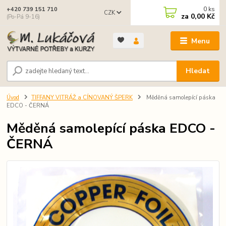
0
ks
+420 739 151 710
CZK
za
0,00 Kč
(Po-Pá 9-16)
Menu
Hledat
Úvod
TIFFANY VITRÁŽ a CÍNOVANÝ ŠPERK
Měděná samolepící páska
EDCO - ČERNÁ
Měděná samolepící páska EDCO -
ČERNÁ