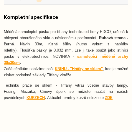
Kompletní specifikace
Měděná samolepící páska pro tiffany techniku od firmy EDCO, určená k
oblepení obroušeného skla a následnému pocínování.
Rubová strana -
černá
. Návin 33m, různé šířky (nutno vybrat z nabídky
roletky). Tloušťka pásky je 0,032 mm. Lze ji také použít jako stínící
pásku v elektrotechnice. NOVINKA -
samolepící měděné archy
30x30cm
.
Začátečníkům nabízíme naši
KNIHU - "Hrátky se sklem"
, kde je možné
získat podrobné základy Tiffany vitráže.
Techniku práce se sklem - Tiffany vitráž včetně stavby lampy,
Fusing, Mozaika, Cínový šperk se můžete naučit na našich
pravidelných
KURZECH
.
Aktuální termíny kurzů neleznete
ZDE
.