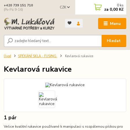
0
ks
+420 739 151 710
CZK
za
0,00 Kč
(Po-Pá 9-16)
Menu
Hledat
Úvod
SPÉKÁNÍ SKLA - FUSING
Kevlarová rukavice
Kevlarová rukavice
1 pár
Velice kvalitní rukavice používané k manipulaci s rozpálenou píckou pro