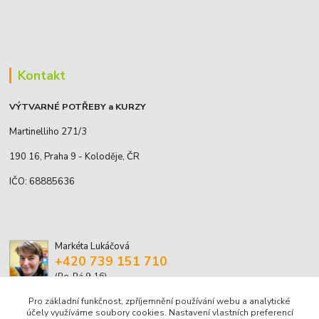
Kontakt
VÝTVARNÉ POTŘEBY a KURZY
Martinelliho 271/3
190 16, Praha 9 - Koloděje, ČR
IČO: 68885636
Markéta Lukáčová
+420 739 151 710
(Po-Pá 9-16)
Pro základní funkčnost, zpříjemnění používání webu a analytické
marketa.lukacova@volny.cz
účely využíváme soubory cookies. Nastavení vlastních preferencí