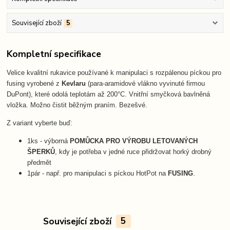
Související zboží
5
Kompletní specifikace
Velice kvalitní rukavice používané k manipulaci s rozpálenou píckou pro
fusing vyrobené z
Kevlaru
(para-aramidové vlákno vyvinuté firmou
DuPont), které odolá teplotám až 200°C. Vnitřní smyčková bavlněná
vložka. Možno čistit běžným praním. Bezešvé.
Z variant vyberte buď:
1ks - výborná
POMŮCKA PRO VÝROBU LETOVANÝCH
ŠPERKŮ
, kdy je potřeba v jedné ruce přidržovat horký drobný
předmět
1pár - např. pro manipulaci s píckou HotPot na
FUSING
.
Související zboží
5