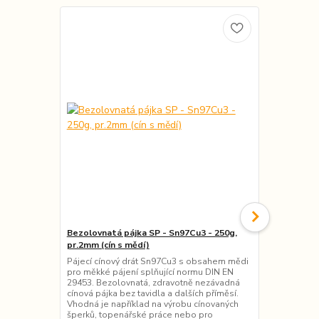
Bezolovnatá pájka SP - Sn97Cu3 - 250g,
Bezolovnatá
pr.2mm (cín s mědí)
pr. 2mm (cín
Pájecí cínový drát Sn97Cu3 s obsahem mědi
Pájecí cíno
pro měkké pájení splňující normu DIN EN
stříbra pro 
29453. Bezolovnatá, zdravotně nezávadná
ISO 9453. B
cínová pájka bez tavidla a dalších příměsí.
cínová pájka 
Vhodná je například na výrobu cínovaných
Vhodná je na
šperků, topenářské práce nebo pro
šperků, top