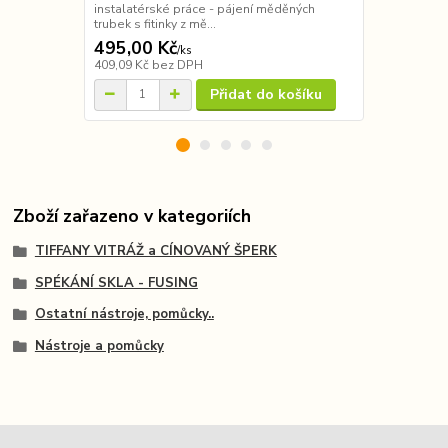
instalatérské práce - pájení měděných
instalatérsk
trubek s fitinky z mě...
trubek s fitink
495,00 Kč
1 050,00
/
ks
409,09 Kč
bez DPH
867,77 Kč
be
Přidat do košíku
Zboží zařazeno v kategoriích
TIFFANY VITRÁŽ a CÍNOVANÝ ŠPERK
SPÉKÁNÍ SKLA - FUSING
Ostatní nástroje, pomůcky..
Nástroje a pomůcky