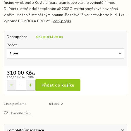
fusing vyrobené z Kevlaru (para-aramidové vlákno vyvinuté firmou
DuPont), které odolá teplotám až 200°C. Vnitřní smyčková bavlněná
vložka. Možno čistit běžným praním. Bezešvé. Z variant vyberte buď: 1ks -
výborná POMŮCKA PRO VÝ...
celý popis
Dostupnost
SKLADEM 26 ks
Počet
310,00 Kč
/
ks
256,20 Kč
bez DPH
Přidat do košíku
Číslo produktu:
04150-2
Do oblíbených
Kompletní specifikace