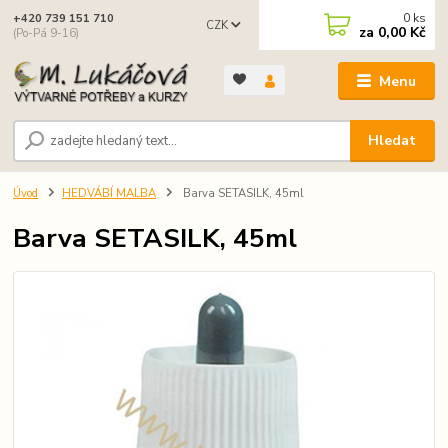
0
ks
+420 739 151 710
CZK
za
0,00 Kč
(Po-Pá 9-16)
Menu
Hledat
Úvod
HEDVÁBÍ MALBA
Barva SETASILK, 45ml
Barva SETASILK, 45ml