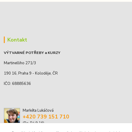
Kontakt
VÝTVARNÉ POTŘEBY a KURZY
Martinelliho 271/3
190 16, Praha 9 - Koloděje, ČR
IČO: 68885636
Markéta Lukáčová
+420 739 151 710
(Po-Pá 9-16)