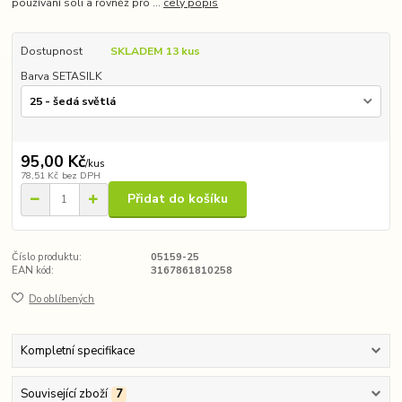
používání soli a rovněž pro ...
celý popis
Dostupnost
SKLADEM 13 kus
Barva SETASILK
95,00 Kč
/
kus
78,51 Kč
bez DPH
Přidat do košíku
Číslo produktu:
05159-25
EAN kód:
3167861810258
Do oblíbených
Kompletní specifikace
Související zboží
7