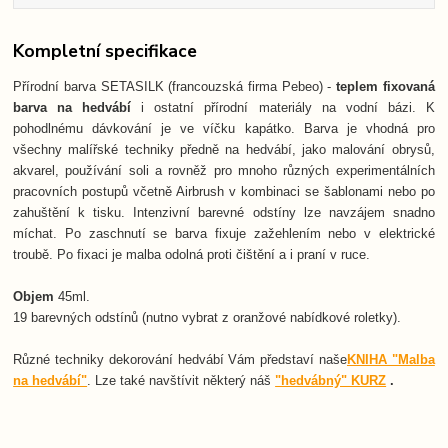
Kompletní specifikace
Přírodní barva SETASILK (francouzská firma Pebeo) -
teplem fixovaná
barva na hedvábí
i ostatní přírodní materiály na vodní bázi. K
pohodlnému dávkování je ve víčku kapátko. Barva je vhodná pro
všechny malířské techniky předně na hedvábí, jako malování obrysů,
akvarel, používání soli a rovněž pro mnoho různých experimentálních
pracovních postupů včetně Airbrush v kombinaci se šablonami nebo po
zahuštění k tisku. Intenzivní barevné odstíny lze navzájem snadno
míchat. Po zaschnutí se barva fixuje zažehlením nebo v elektrické
troubě. Po fixaci je malba odolná proti čištění a i praní v ruce.
Objem
45ml.
19 barevných odstínů (nutno vybrat z oranžové nabídkové roletky).
Různé techniky dekorování hedvábí Vám představí naše
KNIHA "Malba
na hedvábí"
. Lze také navštívit některý náš
"hedvábný" KURZ
.