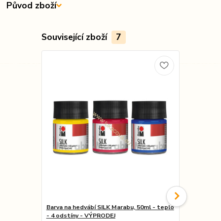
Původ zboží
Související zboží
7
Barva na hedvábí SILK Marabu, 50ml - teplo
Barva na h
- 4 odstíny - VÝPRODEJ
100ml - parn