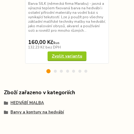
Barva SILK (německá firma Marabu) - jasná a
Profesionáln
výrazná teplem fixovaná barva na hedvábí i
malbu na he
ostatní přírodní materiály na vodní bázi s
CLASSIQUE - 
vynikající tekutostí. Lze ji použít pro všechny
živými, vyso
základní malířské techniky malby na hedvábí,
malovat např
jako malování obrysů, akvarel a používání
předchozím 
soli a rovněž pro mnoho různých...
propaření su
vlhkém s...
160,00 Kč
135,00 K
/
kus
132,23 Kč
bez DPH
111,57 Kč
be
Zvolit variantu
Zboží zařazeno v kategoriích
HEDVÁBÍ MALBA
Barvy a kontury na hedvábí