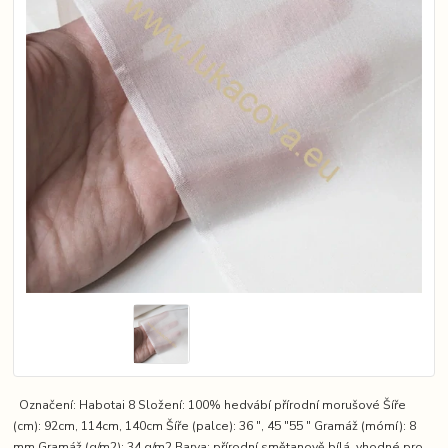
Označení: Habotai 8 Složení: 100% hedvábí přírodní morušové Šíře
(cm): 92cm, 114cm, 140cm Šíře (palce): 36 ″, 45 ″55 ″ Gramáž (mómí): 8
mm Gramáž (g/m2): 34 g/m2 Barva: přírodní smětanově bílá, vhodné pro