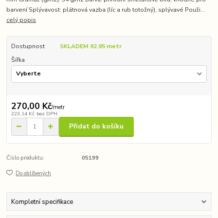
barvení Splývavost: plátnová vazba (líc a rub totožný), splývavé Použi...
celý popis
Dostupnost
SKLADEM 92.95 metr
Šířka
270,00 Kč
/
metr
223,14 Kč
bez DPH
Přidat do košíku
Číslo produktu:
05199
Do oblíbených
Kompletní specifikace