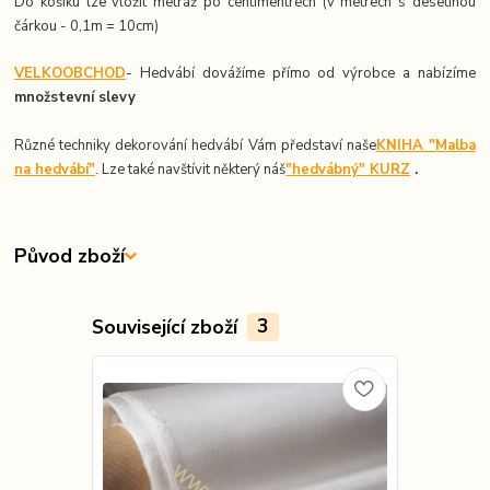
Do košíku lze vložit metráž po centimentrech (v metrech s desetinou
čárkou - 0,1m = 10cm)
VELKOOBCHOD
- Hedvábí dovážíme přímo od výrobce a nabízíme
množstevní slevy
Různé techniky dekorování hedvábí Vám představí naše
KNIHA "Malba
na hedvábí"
. Lze také navštívit některý náš
"hedvábný" KURZ
.
Původ zboží
Související zboží
3