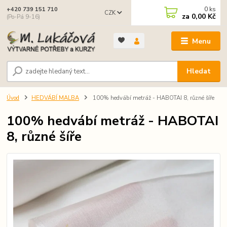
0
ks
+420 739 151 710
CZK
za
0,00 Kč
(Po-Pá 9-16)
Menu
Hledat
Úvod
HEDVÁBÍ MALBA
100% hedvábí metráž - HABOTAI 8, různé šíře
100% hedvábí metráž - HABOTAI
8, různé šíře