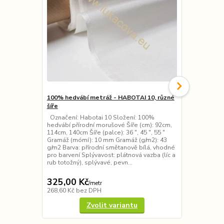
100% hedvábí metráž - HABOTAI 10, různé
100% hedváb
šíře
Crepe de Chi
Označení: Habotai 10 Složení: 100%
Označení: K
hedvábí přírodní morušové Šíře (cm): 92cm,
12) Složení:
114cm, 140cm Šíře (palce): 36 ″, 45 ″, 55 ″
morušové Šíř
Gramáž (mómí): 10 mm Gramáž (g/m2): 43
(palce): 36 
g/m2 Barva: přírodní smětanově bílá, vhodné
Gramáž (g/m2
pro barvení Splývavost: plátnová vazba (líc a
smětanově bí
rub totožný), splývavé, pevn...
Splývavost: 
halenky, sukn
325,00 Kč
365,00 K
/
metr
268,60 Kč
bez DPH
301,65 Kč
be
Zvolit variantu