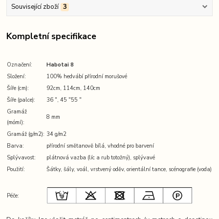
Související zboží
3
Kompletní specifikace
Označení:
Habotai 8
Složení:
100% hedvábí přírodní morušové
Šíře (cm):
92cm, 114cm, 140cm
Šíře (palce):
36 ″, 45 ″55 ″
Gramáž
8 mm
(mómí):
Gramáž (g/m2):
34 g/m2
Barva:
přírodní smětanově bílá, vhodné pro barvení
Splývavost:
plátnová vazba (líc a rub totožný), splývavé
Použití:
Šátky, šály, voál, vrstvený oděv, orientální tance, scénografie (voda)
Péče: