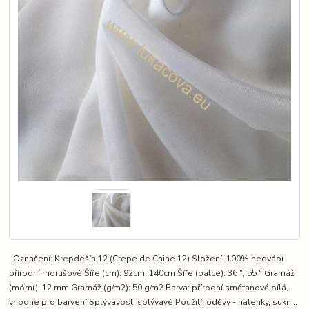
Označení: Krepdešín 12 (Crepe de Chine 12) Složení: 100% hedvábí
přírodní morušové Šíře (cm): 92cm, 140cm Šíře (palce): 36 ″, 55 ″ Gramáž
(mómí): 12 mm Gramáž (g/m2): 50 g/m2 Barva: přírodní smětanově bílá,
vhodné pro barvení Splývavost: splývavé Použití: oděvy - halenky, sukn...