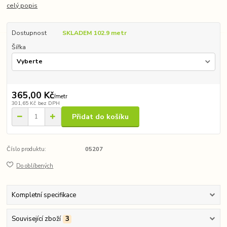
celý popis
Dostupnost
SKLADEM 102.9 metr
Šířka
365,00 Kč
/
metr
301,65 Kč
bez DPH
Přidat do košíku
Číslo produktu:
05207
Do oblíbených
Kompletní specifikace
Související zboží
3