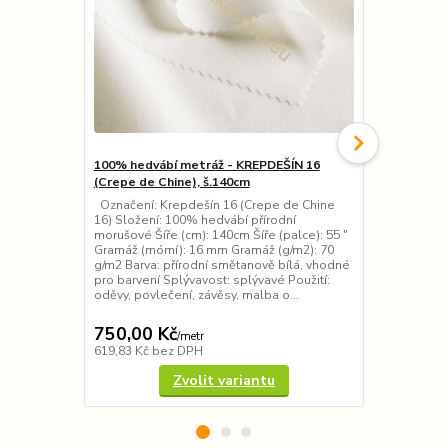
100% hedvábí metráž - KREPDEŠÍN 16
100% hedváb
(Crepe de Chine), š.140cm
různé šířky
Označení: Krepdešín 16 (Crepe de Chine
Označení: K
16) Složení: 100% hedvábí přírodní
12,5) Složen
morušové Šíře (cm): 140cm Šíře (palce): 55 ″
morušové Šíř
Gramáž (mómí): 16 mm Gramáž (g/m2): 70
(palce): 36 
g/m2 Barva: přírodní smětanově bílá, vhodné
Gramáž (g/m2
pro barvení Splývavost: splývavé Použití:
smětanově bí
oděvy, povlečení, závěsy, malba o...
Splývavost: s
Použit...
750,00 Kč
330,00 K
/
metr
619,83 Kč
bez DPH
272,73 Kč
be
Zvolit variantu