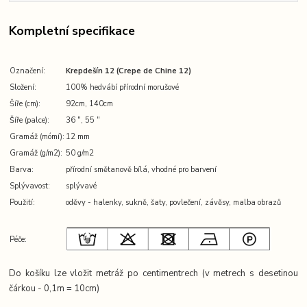
Kompletní specifikace
Označení:
Krepdešín 12 (Crepe de Chine 12)
Složení:
100% hedvábí přírodní morušové
Šíře (cm):
92cm, 140cm
Šíře (palce):
36 ″, 55 ″
Gramáž (mómí):
12 mm
Gramáž (g/m2):
50 g/m2
Barva:
přírodní smětanově bílá, vhodné pro barvení
Splývavost:
splývavé
Použití:
oděvy - halenky, sukně, šaty, povlečení, závěsy, malba obrazů
Péče:
Do košíku lze vložit metráž po centimentrech (v metrech s desetinou
čárkou - 0,1m = 10cm)