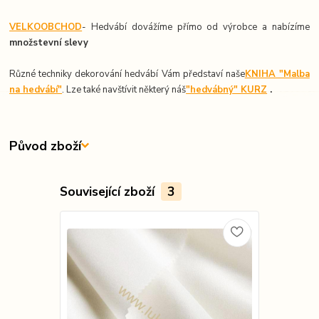
VELKOOBCHOD
- Hedvábí dovážíme přímo od výrobce a nabízíme
množstevní slevy
Různé techniky dekorování hedvábí Vám představí naše
KNIHA "Malba
na hedvábí"
. Lze také navštívit některý náš
"hedvábný" KURZ
.
Původ zboží
Související zboží
3