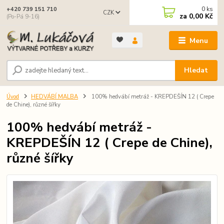
0
ks
+420 739 151 710
CZK
za
0,00 Kč
(Po-Pá 9-16)
Menu
Hledat
Úvod
HEDVÁBÍ MALBA
100% hedvábí metráž - KREPDEŠÍN 12 ( Crepe
de Chine), různé šířky
100% hedvábí metráž -
KREPDEŠÍN 12 ( Crepe de Chine),
různé šířky