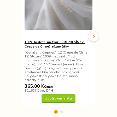
100% hedvábí metráž - KREPDEŠÍN 12 (
100% hedváb
Crepe de Chine), různé šířky
různé šířky
Označení: Krepdešín 12 (Crepe de Chine
Označení: K
12) Složení: 100% hedvábí přírodní
12,5) Složen
morušové Šíře (cm): 92cm, 140cm Šíře
morušové Šíř
(palce): 36 ″, 55 ″ Gramáž (mómí): 12 mm
(palce): 36 
Gramáž (g/m2): 50 g/m2 Barva: přírodní
Gramáž (g/m2
smětanově bílá, vhodné pro barvení
smětanově bí
Splývavost: splývavé Použití: oděvy -
Splývavost: s
halenky, sukn...
Použit...
365,00 Kč
330,00 K
/
metr
301,65 Kč
bez DPH
272,73 Kč
be
Zvolit variantu