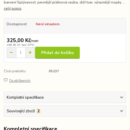
barvení Splývavost: pevnější plátnová vazba, drží tvar, výraznější nopky ...
celý popis
Dostupnost
Není skladem
325,00 Kč
/
metr
268,60 Kč
bez DPH
Přidat do košíku
Číslo produktu:
05237
Do oblíbených
Kompletní specifikace
Související zboží
2
Kompletní specifikace