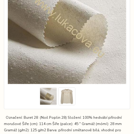
Označení: Buret 28 (Noil Poplin 28) Složení: 100% hedvábí přírodní
morušové Šíře (cm): 114 cm Šíře (palce): 45 ″ Gramáž (mómí): 28 mm
Gramáž (g/m2): 125 g/m2 Barva: přírodní smětanově bílá, vhodné pro