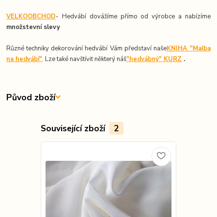
VELKOOBCHOD
- Hedvábí dovážíme přímo od výrobce a nabízíme
množstevní slevy
Různé techniky dekorování hedvábí Vám představí naše
KNIHA "Malba
na hedvábí"
. Lze také navštívit některý náš
"hedvábný" KURZ
.
Původ zboží
Související zboží
2