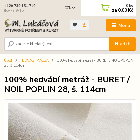
0
ks
+420 739 151 710
CZK
za
0,00 Kč
(Po-Pá 9-16)
Menu
Hledat
Úvod
HEDVÁBÍ MALBA
100% hedvábí metráž - BURET / NOIL POPLIN
28, š. 114cm
100% hedvábí metráž - BURET /
NOIL POPLIN 28, š. 114cm