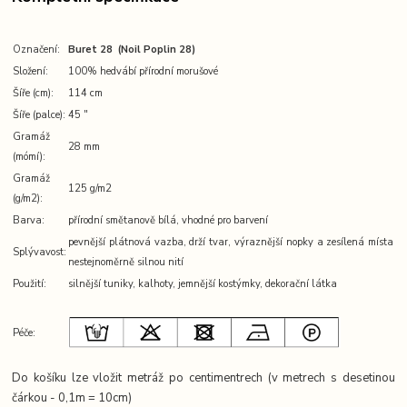
Označení:
Buret 28 (Noil Poplin 28)
Složení:
100% hedvábí přírodní morušové
Šíře (cm):
114 cm
Šíře (palce):
45 ″
Gramáž
28 mm
(mómí):
Gramáž
125 g/m2
(g/m2):
Barva:
přírodní smětanově bílá, vhodné pro barvení
pevnější plátnová vazba, drží tvar, výraznější nopky a zesílená místa
Splývavost:
nestejnoměrně silnou nití
Použití:
silnější tuniky, kalhoty, jemnější kostýmky, dekorační látka
Péče:
Do košíku lze vložit metráž po centimentrech (v metrech s desetinou
čárkou - 0,1m = 10cm)