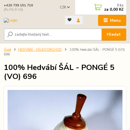
0
ks
+420 739 151 710
CZK
za
0,00 Kč
(Po-Pá 9-16)
Menu
Hledat
Úvod
HEDVÁBÍ - VELKOOBCHOD
100% Hedvábí ŠÁL - PONGÉ 5 (VO)
696
100% Hedvábí ŠÁL - PONGÉ 5
(VO) 696