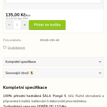
135,00 Kč
/
kus
111,57 Kč
bez DPH
Přidat do košíku
Číslo produktu:
05249-150-40
Do oblíbených
Kompletní specifikace
Související zboží
5
Kompletní specifikace
100% přírodní hedvábná ŠÁLA Pongé 5
, bílá. Ručně obroubená a
připravená k malbě, batikování či dekorování jinou technikou.
Zvýhodněná cena pro ODBĚR OD 12/24ks
.