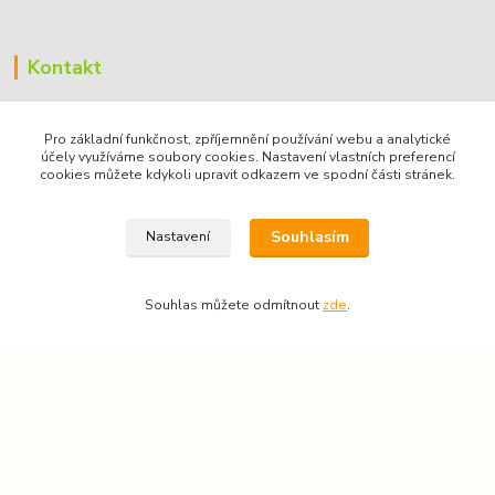
Kontakt
VÝTVARNÉ POTŘEBY a KURZY
Pro základní funkčnost, zpříjemnění používání webu a analytické
Martinelliho 271/3
účely využíváme soubory cookies. Nastavení vlastních preferencí
cookies můžete kdykoli upravit odkazem ve spodní části stránek.
190 16, Praha 9 - Koloděje, ČR
IČO: 68885636
Souhlasím
Nastavení
Souhlas můžete odmítnout
zde
.
Markéta Lukáčová
+420 739 151 710
(Po-Pá 9-16)
marketa.lukacova@volny.cz