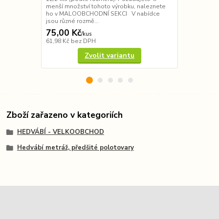
menší množství tohoto výrobku, naleznete
Požadujete-l
ho v MALOOBCHODNÍ SEKCI V nabídce
výrobku, na
jsou různé rozmě...
SEKCI V nabí
75,00 Kč
130,00 K
/
kus
61,98 Kč
bez DPH
107,44 Kč
be
Zvolit variantu
Zboží zařazeno v kategoriích
HEDVÁBÍ - VELKOOBCHOD
Hedvábí metráž, předšité polotovary