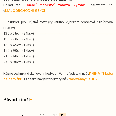
Požadujete-li
menší množství tohoto výrobku
, naleznete ho
v
MALOOBCHODNÍ SEKCI
V nabídce jsou různé rozměry (nutno vybrat z oranžové nabídkové
roletky):
130 x 35cm (24ks+)
150 x 40cm (24ks+)
180 x 45cm (12ks+)
180 x 90cm (12ks+)
210 x 68cm (12ks+)
230 x 90cm (12ks+)
Různé techniky dekorování hedvábí Vám představí naše
KNIHA "Malba
na hedvábí"
. Lze také navštívit některý náš
"hedvábný" KURZ
.
Původ zboží