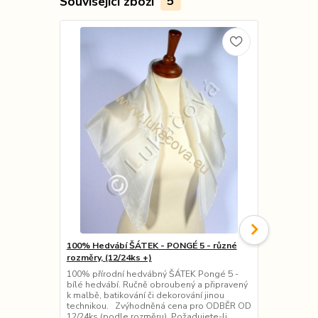
Související zboží
5
100% Hedvábí ŠÁTEK - PONGÉ 5 - různé
100% Hedvábí
rozměry, (12/24ks +)
různé rozmě
100% přírodní hedvábný ŠÁTEK Pongé 5 -
100% přírodn
bílé hedvábí. Ručně obroubený a připravený
(chiffon) - b
k malbě, batikování či dekorování jinou
obroubená a 
technikou. Zvýhodněná cena pro ODBĚR OD
či dekorován
12/24ks (podle rozměru). Požadujete-li
cena - ODBĚ