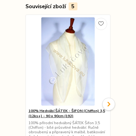
Související zboží
5
100% Hedvábí ŠÁTEK - ŠIFON (Chiffon) 3,5
100% Hedváb
(12ks+) - 90 x 90cm (192)
rozměry - (1
100% přírodní hedvábný ŠÁTEK Šifon 3,5
100% přírod
(Chiffon) - bílé průsvitné hedvábí. Ručně
bílá. Ručně 
obroubený a připravený k malbě, batikování
batikování či