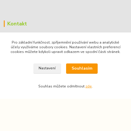
Kontakt
VÝTVARNÉ POTŘEBY a KURZY
Pro základní funkčnost, zpříjemnění používání webu a analytické
Martinelliho 271/3
účely využíváme soubory cookies. Nastavení vlastních preferencí
cookies můžete kdykoli upravit odkazem ve spodní části stránek.
190 16, Praha 9 - Koloděje, ČR
IČO: 68885636
Souhlasím
Nastavení
Souhlas můžete odmítnout
zde
.
Markéta Lukáčová
+420 739 151 710
(Po-Pá 9-16)
marketa.lukacova@volny.cz