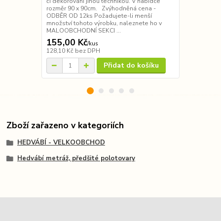
či dekorování jinou technikou. V nabídce
Zvýhodněná 
rozměr 90 x 90cm. Zvýhodněná cena -
Požadujete-l
ODBĚR OD 12ks Požadujete-li menší
výrobku, na
množství tohoto výrobku, naleznete ho v
SEKCI V nabí
MALOOBCHODNÍ SEKCI ...
vybrat z oran
155,00 Kč
100,00 K
/
kus
128,10 Kč
bez DPH
82,64 Kč
bez
Přidat do košíku
Zboží zařazeno v kategoriích
HEDVÁBÍ - VELKOOBCHOD
Hedvábí metráž, předšité polotovary