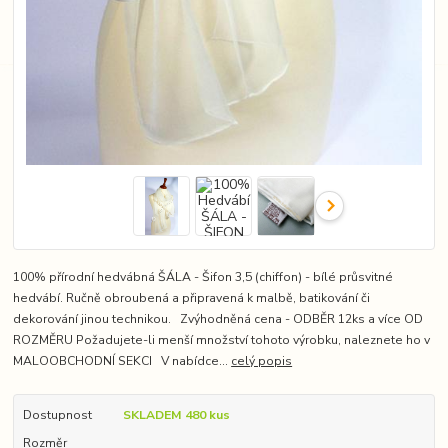
100% přírodní hedvábná ŠÁLA - Šifon 3,5 (chiffon) - bílé průsvitné
hedvábí. Ručně obroubená a připravená k malbě, batikování či
dekorování jinou technikou. Zvýhodněná cena - ODBĚR 12ks a více OD
ROZMĚRU Požadujete-li menší množství tohoto výrobku, naleznete ho v
MALOOBCHODNÍ SEKCI V nabídce...
celý popis
Dostupnost
SKLADEM 480 kus
Rozměr