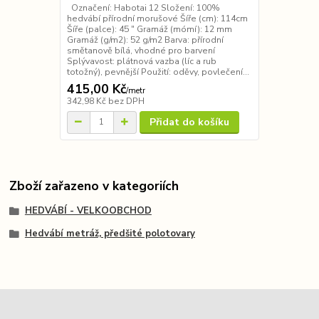
Označení: Habotai 12 Složení: 100%
hedvábí přírodní morušové Šíře (cm): 114cm
Šíře (palce): 45 ″ Gramáž (mómí): 12 mm
Gramáž (g/m2): 52 g/m2 Barva: přírodní
smětanově bílá, vhodné pro barvení
Splývavost: plátnová vazba (líc a rub
totožný), pevnější Použití: oděvy, povlečení...
415,00 Kč
/
metr
342,98 Kč
bez DPH
Přidat do košíku
Zboží zařazeno v kategoriích
HEDVÁBÍ - VELKOOBCHOD
Hedvábí metráž, předšité polotovary