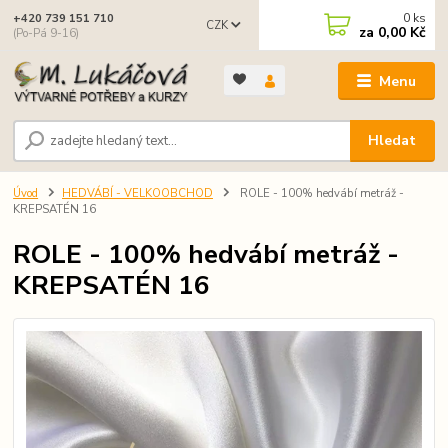
0
ks
+420 739 151 710
CZK
za
0,00 Kč
(Po-Pá 9-16)
Menu
Hledat
Úvod
HEDVÁBÍ - VELKOOBCHOD
ROLE - 100% hedvábí metráž -
KREPSATÉN 16
ROLE - 100% hedvábí metráž -
KREPSATÉN 16