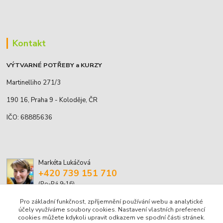
Kontakt
VÝTVARNÉ POTŘEBY a KURZY
Martinelliho 271/3
190 16, Praha 9 - Koloděje, ČR
IČO: 68885636
Markéta Lukáčová
+420 739 151 710
(Po-Pá 9-16)
Pro základní funkčnost, zpříjemnění používání webu a analytické
marketa.lukacova@volny.cz
účely využíváme soubory cookies. Nastavení vlastních preferencí
cookies můžete kdykoli upravit odkazem ve spodní části stránek.