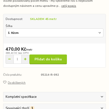
vložte požadovaný počet metrů - my vybereme roli s nejbližším
dostupným návinem a cenu upravíme p...
celý popis
Dostupnost
SKLADEM 45 metr
Šířka
470,00 Kč
/
metr
388,43 Kč
bez DPH
Přidat do košíku
Číslo produktu:
05214-R-092
Do oblíbených
Kompletní specifikace
Související zboží
1