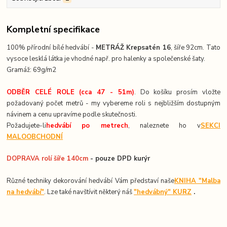
Kompletní specifikace
100% přírodní bílé hedvábí -
METRÁŽ Krepsatén 16
, šíře 92cm. Tato
vysoce lesklá látka je vhodné např. pro halenky a společenské šaty.
Gramáž: 69g/m2
ODBĚR CELÉ ROLE (cca 47 - 51m)
. Do košíku prosím vložte
požadovaný počet metrů - my vybereme roli s nejbližším dostupným
návinem a cenu upravíme podle skutečnosti.
Požadujete-li
hedvábí po metrech
, naleznete ho v
SEKCI
MALOOBCHODNÍ
DOPRAVA rolí šíře 140cm
- pouze DPD kurýr
Různé techniky dekorování hedvábí Vám představí naše
KNIHA "Malba
na hedvábí"
. Lze také navštívit některý náš
"hedvábný" KURZ
.