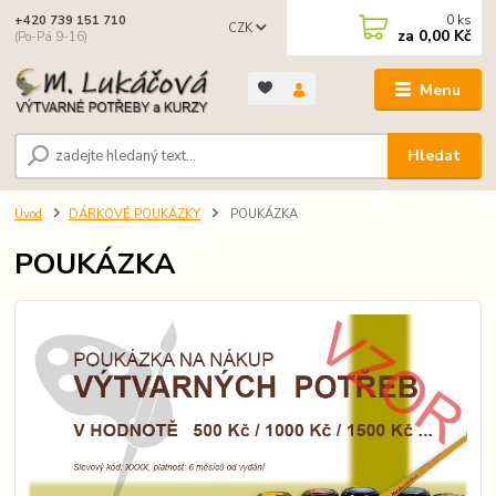
0
ks
+420 739 151 710
CZK
za
0,00 Kč
(Po-Pá 9-16)
Menu
Hledat
Úvod
DÁRKOVÉ POUKÁZKY
POUKÁZKA
POUKÁZKA