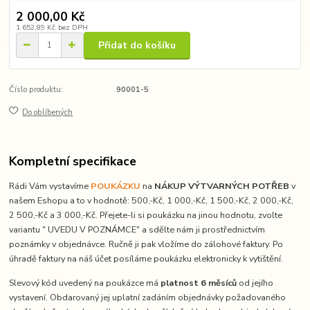
2 000,00 Kč
1 652,89 Kč
bez DPH
Přidat do košíku
Číslo produktu:
90001-5
Do oblíbených
Kompletní specifikace
Rádi Vám vystavíme
POUKÁZKU
na
NÁKUP VÝTVARNÝCH POTŘEB
v
našem Eshopu a to v hodnotě: 500,-Kč, 1 000,-Kč, 1 500,-Kč, 2 000,-Kč,
2 500,-Kč a 3 000,-Kč. Přejete-li si poukázku na jinou hodnotu, zvolte
variantu " UVEDU V POZNÁMCE" a sdělte nám ji prostřednictvím
poznámky v objednávce. Ručně ji pak vložíme do zálohové faktury. Po
úhradě faktury na náš účet posíláme poukázku elektronicky k vytištění.
Slevový kód uvedený na poukázce má
platnost 6 měsíců
od jejího
vystavení. Obdarovaný jej uplatní zadáním objednávky požadovaného