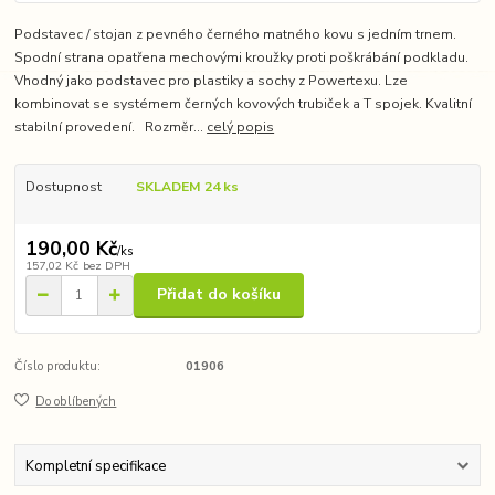
Podstavec / stojan z pevného černého matného kovu s jedním trnem.
Spodní strana opatřena mechovými kroužky proti poškrábání podkladu.
Vhodný jako podstavec pro plastiky a sochy z Powertexu. Lze
kombinovat se systémem černých kovových trubiček a T spojek. Kvalitní
stabilní provedení. Rozměr...
celý popis
Dostupnost
SKLADEM 24 ks
190,00 Kč
/
ks
157,02 Kč
bez DPH
Přidat do košíku
Číslo produktu:
01906
Do oblíbených
Kompletní specifikace