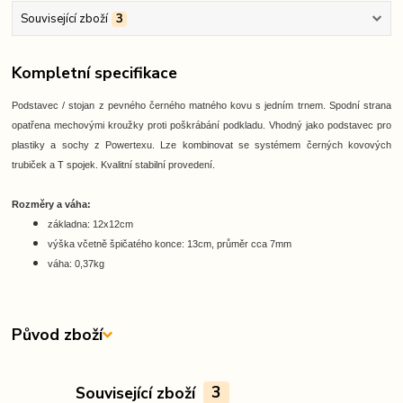
Související zboží
3
Kompletní specifikace
Podstavec / stojan z pevného černého matného kovu s jedním trnem. Spodní strana
opatřena mechovými kroužky proti poškrábání podkladu. Vhodný jako podstavec pro
plastiky a sochy z Powertexu. Lze kombinovat se systémem černých kovových
trubiček a T spojek. Kvalitní stabilní provedení.
Rozměry a váha:
základna: 12x12cm
výška včetně špičatého konce: 13cm, průměr cca 7mm
váha: 0,37kg
Původ zboží
Související zboží
3