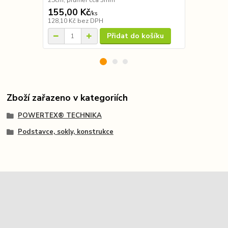
25cm, průměr cca 3mm
155,00 Kč
155,00 K
/
ks
128,10 Kč
bez DPH
128,10 Kč
be
Přidat do košíku
Zboží zařazeno v kategoriích
POWERTEX® TECHNIKA
Podstavce, sokly, konstrukce