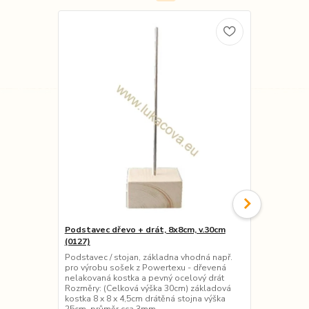
Podstavec dřevo + drát, 8x8cm, v.30cm
Podstavec d
(0127)
Podstavec / 
pro výrobu s
Podstavec / stojan, základna vhodná např.
nelakovaná 
pro výrobu sošek z Powertexu - dřevená
základová ko
nelakovaná kostka a pevný ocelový drát
25cm, průmě
Rozměry: (Celková výška 30cm) základová
kostka 8 x 8 x 4,5cm drátěná stojna výška