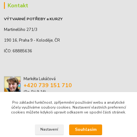
Kontakt
VÝTVARNÉ POTŘEBY a KURZY
Martinelliho 271/3
190 16, Praha 9 - Koloděje, ČR
IČO: 68885636
Markéta Lukáčová
+420 739 151 710
(Po-Pá 9-16)
Pro základní funkčnost, zpříjemnění používání webu a analytické
marketa.lukacova@volny.cz
účely využíváme soubory cookies. Nastavení vlastních preferencí
cookies můžete kdykoli upravit odkazem ve spodní části stránek.
Souhlasím
Nastavení