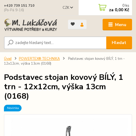
0
ks
+420 739 151 710
CZK
za
0,00 Kč
(Po-Pá 9-16)
Menu
Hledat
Úvod
POWERTEX® TECHNIKA
Podstavec stojan kovový BÍLÝ, 1 trn -
12x12cm, výška 13cm (0168)
Podstavec stojan kovový BÍLÝ, 1
trn - 12x12cm, výška 13cm
(0168)
Novinka