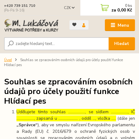
0
ks
+420 739 151 710
CZK
za
0,00 Kč
(Po-Pá 9-16)
Menu
Hledat
Úvod
Souhlas se zpracováním osobních údajů pro účely použití funkce
Hlídací pes
Souhlas se zpracováním osobních
údajů pro účely použití funkce
Hlídací pes
Udělujete tímto souhlas ……………..., se sídlem ………………, IČ
………………., zapsaná u ………………… , oddíl …, vložka …..
(dále jen
„Správce“
), aby ve smyslu nařízení Evropského parlamentu
a Rady (EU) č. 2016/679 o ochraně fyzických osob v
souvislosti se zpracováním osobních údajů a o volném