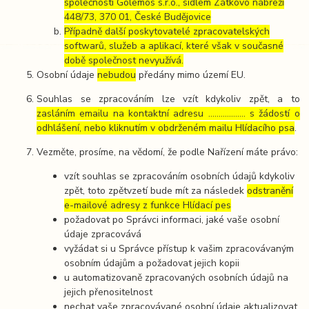
společností Golemos s.r.o., sídlem Zátkovo nábřeží
448/73, 370 01, České Budějovice
Případně další poskytovatelé zpracovatelských
softwarů, služeb a aplikací, které však v současné
době společnost nevyužívá.
Osobní údaje
nebudou
předány mimo území EU.
Souhlas se zpracováním lze vzít kdykoliv zpět, a to
zasláním emailu na kontaktní adresu ..……………. s žádostí o
odhlášení, nebo kliknutím v obdrženém mailu Hlídacího psa
.
Vezměte, prosíme, na vědomí, že podle Nařízení máte právo:
vzít souhlas se zpracováním osobních údajů kdykoliv
zpět, toto zpětvzetí bude mít za následek
odstranění
e-mailové adresy z funkce Hlídací pes
požadovat po Správci informaci, jaké vaše osobní
údaje zpracovává
vyžádat si u Správce přístup k vašim zpracovávaným
osobním údajům a požadovat jejich kopii
u automatizovaně zpracovaných osobních údajů na
jejich přenositelnost
nechat vaše zpracovávané osobní údaje aktualizovat