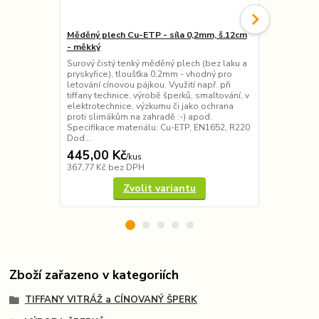
Měděný plech Cu-ETP - síla 0,2mm, š.12cm
Měděný plec
- měkký
měkký
Surový čistý tenký měděný plech (bez laku a
Surový čistý
pryskyřice), tloušťka 0,2mm - vhodný pro
pryskyřice) 
letování cínovou pájkou. Využití např. při
letování cíno
tiffany technice, výrobě šperků, smaltování, v
tiffany techn
elektrotechnice, výzkumu či jako ochrana
elektrotechn
proti slimákům na zahradě :-) apod.
6,5cm. Speci
Specifikace materiálu: Cu-ETP, EN1652, R220
EN1652, R22
Dod...
(nutno vybrat 
445,00 Kč
315,00 K
/
kus
367,77 Kč
bez DPH
260,33 Kč
be
Zvolit variantu
Zboží zařazeno v kategoriích
TIFFANY VITRÁŽ a CÍNOVANÝ ŠPERK