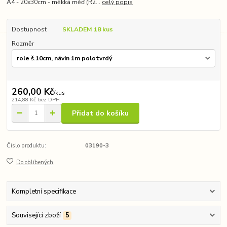
A4 - 20x30cm - měkká měď (R2...
celý popis
Dostupnost
SKLADEM 18 kus
Rozměr
260,00 Kč
/
kus
214,88 Kč
bez DPH
Přidat do košíku
Číslo produktu:
03190-3
Do oblíbených
Kompletní specifikace
Související zboží
5