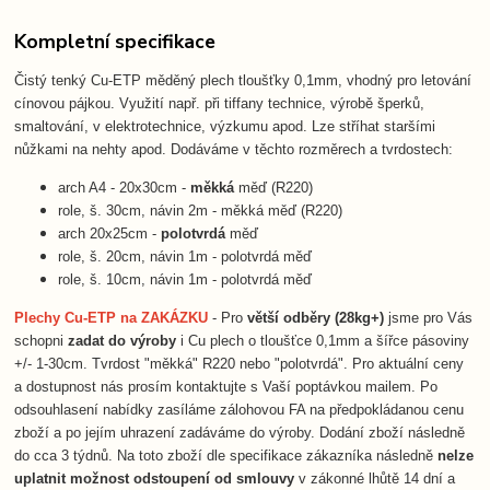
Kompletní specifikace
Čistý tenký Cu-ETP měděný plech tloušťky 0,1mm, vhodný pro letování
cínovou pájkou. Využití např. při tiffany technice, výrobě šperků,
smaltování, v elektrotechnice, výzkumu apod. Lze stříhat staršími
nůžkami na nehty apod. Dodáváme v těchto rozměrech a tvrdostech:
arch A4 - 20x30cm -
měkká
měď (R220)
role, š. 30cm, návin 2m - měkká měď (R220)
arch 20x25cm -
polotvrdá
měď
role, š. 20cm, návin 1m - polotvrdá měď
role, š. 10cm, návin 1m - polotvrdá měď
Plechy Cu-ETP na ZAKÁZKU
- Pro
větší odběry (28kg+)
jsme pro Vás
schopni
zadat do výroby
i Cu plech o tloušťce 0,1mm a šířce pásoviny
+/- 1-30cm. Tvrdost "měkká" R220 nebo "polotvrdá". Pro aktuální ceny
a dostupnost nás prosím kontaktujte s Vaší poptávkou mailem. Po
odsouhlasení nabídky zasíláme zálohovou FA na předpokládanou cenu
zboží a po jejím uhrazení zadáváme do výroby. Dodání zboží následně
do cca 3 týdnů. Na toto zboží dle specifikace zákazníka následně
nelze
uplatnit možnost odstoupení od smlouvy
v zákonné lhůtě 14 dní a