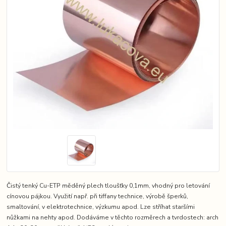
Čistý tenký Cu-ETP měděný plech tloušťky 0,1mm, vhodný pro letování
cínovou pájkou. Využití např. při tiffany technice, výrobě šperků,
smaltování, v elektrotechnice, výzkumu apod. Lze stříhat staršími
nůžkami na nehty apod. Dodáváme v těchto rozměrech a tvrdostech: arch