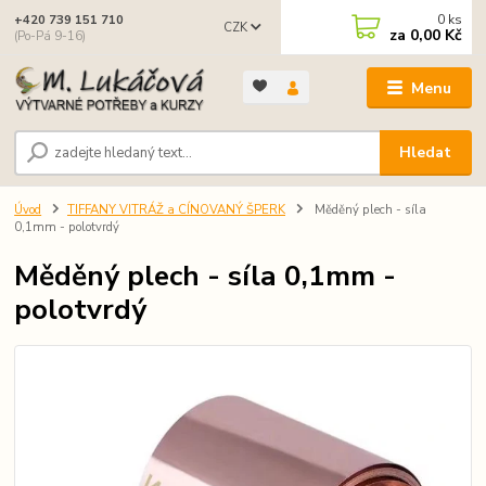
0
ks
+420 739 151 710
CZK
za
0,00 Kč
(Po-Pá 9-16)
Menu
Hledat
Úvod
TIFFANY VITRÁŽ a CÍNOVANÝ ŠPERK
Měděný plech - síla
0,1mm - polotvrdý
Měděný plech - síla 0,1mm -
polotvrdý