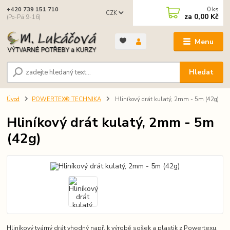
0
ks
+420 739 151 710
CZK
za
0,00 Kč
(Po-Pá 9-16)
Menu
Hledat
Úvod
POWERTEX® TECHNIKA
Hliníkový drát kulatý, 2mm - 5m (42g)
Hliníkový drát kulatý, 2mm - 5m
(42g)
Hliníkový tvárný drát vhodný např. k výrobě sošek a plastik z Powertexu.