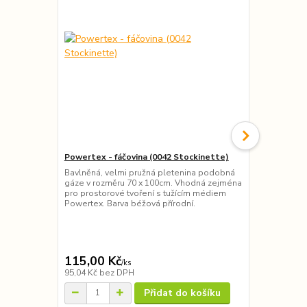
Powertex - fáčovina (0042 Stockinette)
Světelný ŘE
Bavlněná, velmi pružná pletenina podobná
Světelný řetě
gáze v rozměru 70 x 100cm. Vhodná zejména
použití. Oce
pro prostorové tvoření s tužícím médiem
projektů (so
Powertex. Barva béžová přírodní.
nebo do okna
řešením neje
ekonomicky 
nárazům, nev
vysokou svíti
115,00 Kč
60,00 Kč
/
ks
95,04 Kč
bez DPH
49,59 Kč
bez
Přidat do košíku