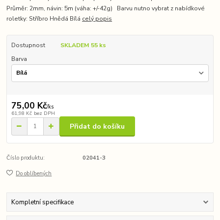
Průměr: 2mm, návin: 5m (váha: +/-42g) Barvu nutno vybrat z nabídkové
roletky: Stříbro Hnědá Bílá
celý popis
Dostupnost
SKLADEM 55 ks
Barva
75,00 Kč
/
ks
61,98 Kč
bez DPH
Přidat do košíku
Číslo produktu:
02041-3
Do oblíbených
Kompletní specifikace