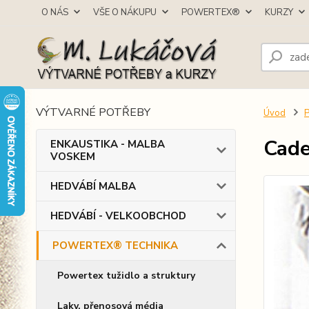
O NÁS
VŠE O NÁKUPU
POWERTEX®
KURZY
VÝTVARNÉ POTŘEBY
Úvod
Cad
ENKAUSTIKA - MALBA
VOSKEM
HEDVÁBÍ MALBA
HEDVÁBÍ - VELKOOBCHOD
POWERTEX® TECHNIKA
Powertex tužidlo a struktury
Laky, přenosová média