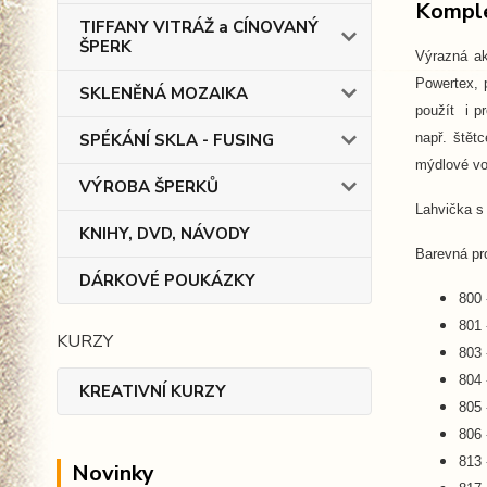
Komple
TIFFANY VITRÁŽ a CÍNOVANÝ
ŠPERK
Výrazná a
Powertex, p
SKLENĚNÁ MOZAIKA
použít i p
např. štět
SPÉKÁNÍ SKLA - FUSING
mýdlové vo
VÝROBA ŠPERKŮ
Lahvička s
KNIHY, DVD, NÁVODY
Barevná pro
DÁRKOVÉ POUKÁZKY
800 
801 
KURZY
803 
804 
KREATIVNÍ KURZY
805
806 
813 
Novinky