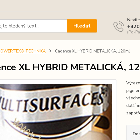
Nevíte
Hledat
+420
(Po-Pá
POWERTEX® TECHNIKA
Cadence XL HYBRID METALICKÁ, 120ml
ence XL HYBRID METALICKÁ, 1
Výrazn
pigmen
všechn
další m
zapotře
Dos