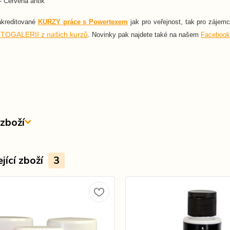
- Červená antik
akreditované
KURZY práce s Powertexem
jak pro veřejnost, tak pro zájem
TOGALERII z našich kurzů
.
Novinky pak najdete také na našem
Facebook
zboží
jící zboží
3