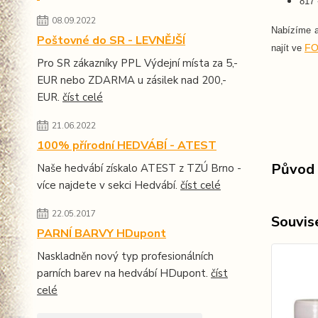
817 
08.09.2022
Nabízíme 
Poštovné do SR - LEVNĚJŠÍ
FO
najít ve
Pro SR zákazníky PPL Výdejní místa za 5,-
EUR nebo ZDARMA u zásilek nad 200,-
EUR.
číst celé
21.06.2022
100% přírodní HEDVÁBÍ - ATEST
Původ 
Naše hedvábí získalo ATEST z TZÚ Brno -
více najdete v sekci Hedvábí.
číst celé
22.05.2017
Souvise
PARNÍ BARVY HDupont
Naskladněn nový typ profesionálních
parních barev na hedvábí HDupont.
číst
celé