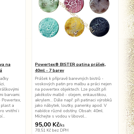
va na
Powertex® BISTER patina prášek,
lá
40ml - 7 barev
načky
Prášek k přípravě barevných bistrů -
zi,
voskových patin pro malbu a práci nejen
práškovými
na powertex objektech. Lze použít při
mi barvami.
jakékoliv malbě - olejem, enkaustikou,
- Powertex,
akrylem... Dále např. při patinaci výrobků
 plast a
jako nábytek, loutky, panenky apod. V
o vnitřní i
nabídce různé odstíny. Obsah: 40ml.
...
Míchejte s vodou v libovol...
95,00 Kč
/
ks
78,51 Kč
bez DPH