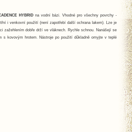
CADENCE HYBRID
na vodní bázi. Vhodné pro všechny povrchy -
třní i venkovní použití (není zapotřebí další ochrana lakem). Lze je
aci zažehlením dobře drží ve vláknech. Rychle schnou. Nanášejí se
em s kovovým hrotem. Nástroje po použití důkladně omyjte v teplé