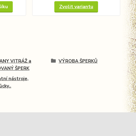
šíku
Zvolit variantu
FANY VITRÁŽ a
VÝROBA ŠPERKŮ
OVANÝ ŠPERK
tní nástroje,
cky..