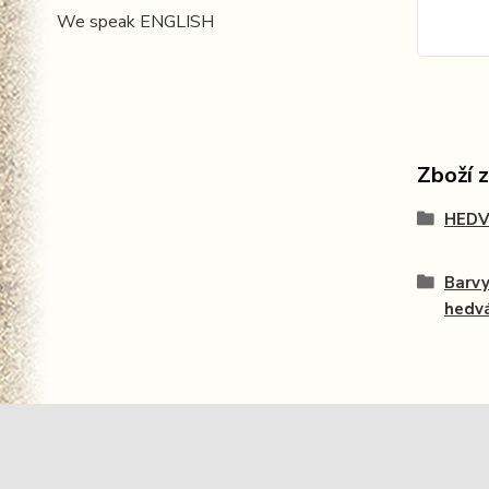
We speak ENGLISH
Zboží 
HEDV
Barvy
hedv