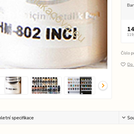
Ba
14
119
Číslo p
Do 
etní specifikace
Sou