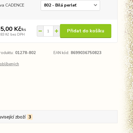
rva CADENCE
5,00 Kč
/
ks
Přidat do košíku
,83 Kč
bez DPH
roduktu:
01278-802
EAN kód:
8699036750823
oblíbených
visející zboží
3