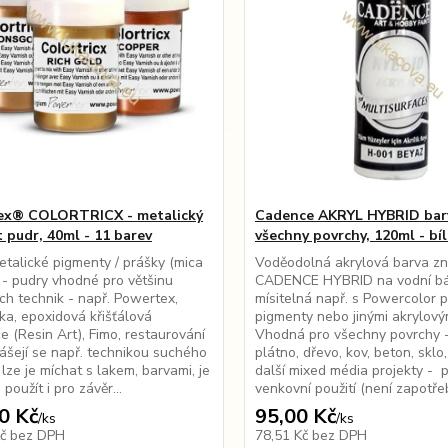
ex® COLORTRICX - metalický
Cadence AKRYL HYBRID bar
 pudr, 40ml - 11 barev
všechny povrchy, 120ml - bí
talické pigmenty / prášky (mica
Voděodolná akrylová barva z
- pudry vhodné pro většinu
CADENCE HYBRID na vodní bá
ch technik - např. Powertex,
mísitelná např. s Powercolor 
ka, epoxidová křišťálová
pigmenty nebo jinými akrylový
ce (Resin Art), Fimo, restaurování
Vhodná pro všechny povrchy 
ášejí se např. technikou suchého
plátno, dřevo, kov, beton, sklo,
 lze je míchat s lakem, barvami, je
další mixed média projekty - pr
použít i pro závěr...
venkovní použití (není zapotřebí
0 Kč
95,00 Kč
/
ks
/
ks
Kč
bez DPH
78,51 Kč
bez DPH