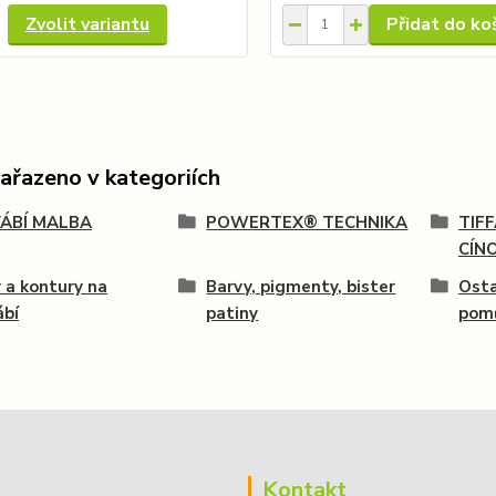
Zvolit variantu
Přidat do ko
zařazeno v kategoriích
ÁBÍ MALBA
POWERTEX® TECHNIKA
TIF
CÍN
 a kontury na
Barvy, pigmenty, bister
Osta
ábí
patiny
pomů
Kontakt