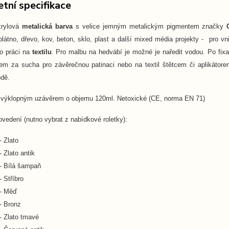
tní specifikace
krylová
metalická barva
s velice jemným metalickým pigmentem značky
látno, dřevo, kov, beton, sklo, plast a další mixed média projekty - pro vni
ro práci na
textilu
. Pro malbu na hedvábí je možné je naředit vodou. Po fix
cem za sucha pro závěrečnou patinaci nebo na textil štětcem či aplikátor
dě.
 výklopným uzávěrem o objemu 120ml. Netoxické (CE, norma EN 71)
vedení (nutno vybrat z nabídkové roletky):
- Zlato
- Zlato antik
- Bílá šampaň
- Stříbro
 - Měď
- Bronz
- Zlato tmavé