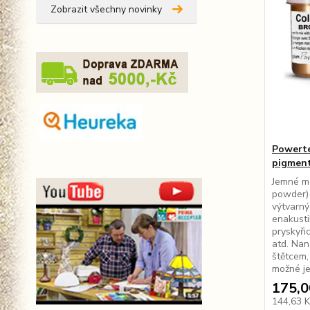
Zobrazit všechny novinky
Powert
pigment
Jemné me
powder) 
výtvarný
enakusti
pryskyři
atd. Nan
štětcem,
možné je 
175,0
144,63 