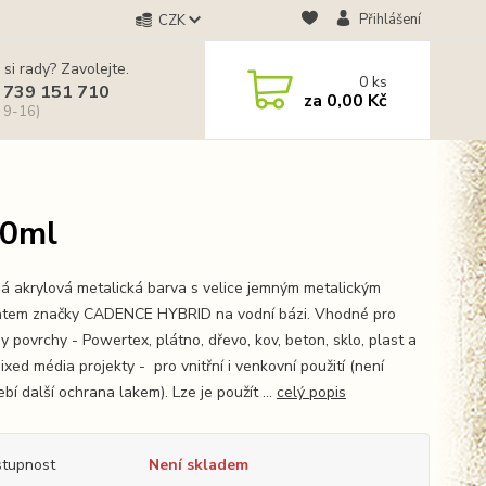
Přihlášení
CZK
 si rady? Zavolejte.
0
ks
 739 151 710
za
0,00 Kč
 9-16)
20ml
á akrylová metalická barva s velice jemným metalickým
tem značky CADENCE HYBRID na vodní bázi. Vhodné pro
y povrchy - Powertex, plátno, dřevo, kov, beton, sklo, plast a
ixed média projekty - pro vnitřní i venkovní použití (není
bí další ochrana lakem). Lze je použít ...
celý popis
tupnost
Není skladem