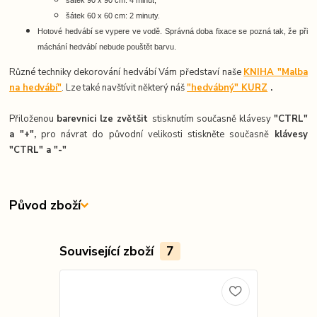
šátek 60 x 60 cm: 2 minuty.
Hotové hedvábí se vypere ve vodě. Správná doba fixace se pozná tak, že při
máchání hedvábí nebude pouštět barvu.
Různé techniky dekorování hedvábí Vám představí naše
KNIHA "Malba
na hedvábí"
. Lze také navštívit některý náš
"hedvábný" KURZ
.
Přiloženou
barevnici lze zvětšit
stisknutím současně klávesy
"CTRL"
a "+",
pro návrat do původní velikosti stiskněte současně
k
lávesy
"CTRL" a "-"
Původ zboží
Související zboží
7