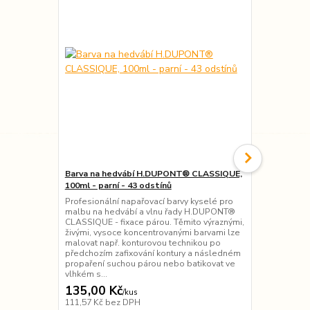
Barva na hedvábí H.DUPONT® CLASSIQUE,
Barva na he
100ml - parní - 43 odstínů
teplo - 19 o
Profesionální napařovací barvy kyselé pro
Přírodní bar
malbu na hedvábí a vlnu řady H.DUPONT®
Pebeo) - tep
CLASSIQUE - fixace párou. Těmito výraznými,
ostatní příro
živými, vysoce koncentrovanými barvami lze
pohodlnému d
malovat např. konturovou technikou po
Barva je vho
předchozím zafixování kontury a následném
techniky pře
propaření suchou párou nebo batikovat ve
obrysů, akvar
vlhkém s...
135,00 Kč
95,00 Kč
/
kus
111,57 Kč
bez DPH
78,51 Kč
bez