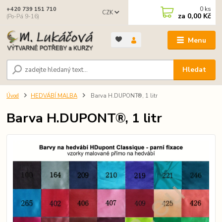
0
ks
+420 739 151 710
CZK
za
0,00 Kč
(Po-Pá 9-16)
Menu
Hledat
Úvod
HEDVÁBÍ MALBA
Barva H.DUPONT®, 1 litr
Barva H.DUPONT®, 1 litr