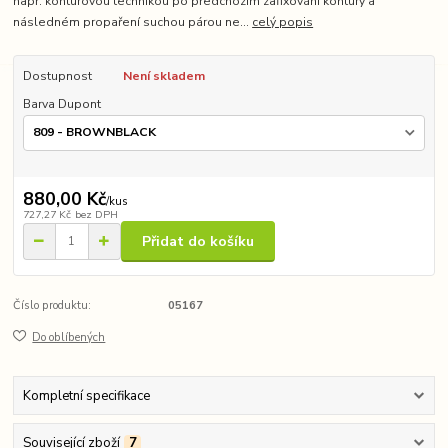
např. konturovou technikou po předchozím zafixování kontury a
následném propaření suchou párou ne...
celý popis
Dostupnost
Není skladem
Barva Dupont
880,00 Kč
/
kus
727,27 Kč
bez DPH
Přidat do košíku
Číslo produktu:
05167
Do oblíbených
Kompletní specifikace
Související zboží
7