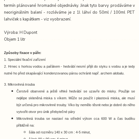
termín plánované hromadné objednávky. Jinak tyto barvy prodáváme v
neoriginálním balení - rozléváme je z 1l láhví do 50ml / 100ml PET
lahviček s kapátkem - viz vyobrazení.
Výroba: H Dupont
Objem 1 litr
Způsoby fixace v páře:
1. Speciální fixační zařízení
2. Hrnec s horkou vodou a pařákem -
hedvábí nesmí přijít do styku s vodou a je tedy
nutné ho před skapávající kondenzovanou párou ochránit např. archem alobalu.
3. Mikrovlnná trouba
Čerstvě obarvené a ještě vlhké hedvábí se uzavře do misky. Použije se
nejlépe skleněná miska s víkem. Může se použít i plastová miska, ale musí
být určená pro mikrovlnné trouby. Víko by nemělo těsnit nebo je dobré do něho
vytvořit otvor pro únik přebytečné páry
Mikrovlnná trouba se nastaví na střední výkon cca 600 W a čas budíku
přibližně na:
šála od rozměru 140 x 30 cm : 4-5 minut,
šátek 90 x 90 cm: 4 minut,