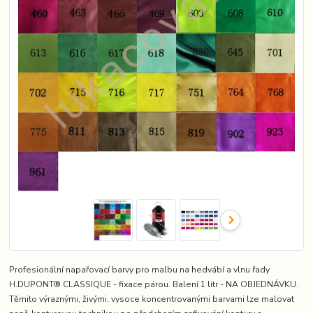
Profesionální napařovací barvy pro malbu na hedvábí a vlnu řady
H.DUPONT® CLASSIQUE - fixace párou. Balení 1 litr - NA OBJEDNÁVKU.
Těmito výraznými, živými, vysoce koncentrovanými barvami lze malovat