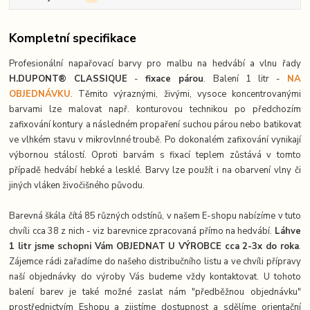
Kompletní specifikace
Profesionální napařovací barvy pro malbu na hedvábí a vlnu řady
H.DUPONT® CLASSIQUE
-
fixace párou
. Balení 1 litr -
NA
OBJEDNÁVKU
. Těmito výraznými, živými, vysoce koncentrovanými
barvami lze malovat např. konturovou technikou po předchozím
zafixování kontury a následném propaření suchou párou nebo batikovat
ve vlhkém stavu v mikrovlnné troubě. Po dokonalém zafixování vynikají
výbornou stálostí. Oproti barvám s fixací teplem zůstává v tomto
případě hedvábí hebké a lesklé. Barvy lze použít i na obarvení vlny či
jiných vláken živočišného původu.
Barevná škála čítá 85 různých odstínů, v našem E-shopu nabízíme v tuto
chvíli cca 38 z nich - viz barevnice zpracovaná přímo na hedvábí.
Láhve
1 litr jsme schopni Vám OBJEDNAT U VÝROBCE cca 2-3x do roka
.
Zájemce rádi zařadíme do našeho distribučního listu a ve chvíli přípravy
naší objednávky do výroby Vás budeme vždy kontaktovat. U tohoto
balení barev je také možné zaslat nám "předběžnou objednávku"
prostřednictvím Eshopu a zjistíme dostupnost a sdělíme orientační