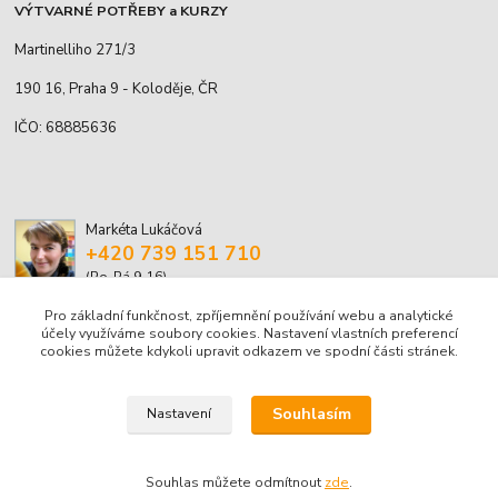
VÝTVARNÉ POTŘEBY a KURZY
Martinelliho 271/3
190 16, Praha 9 - Koloděje, ČR
IČO: 68885636
Markéta Lukáčová
+420 739 151 710
(Po-Pá 9-16)
Pro základní funkčnost, zpříjemnění používání webu a analytické
marketa.lukacova@volny.cz
účely využíváme soubory cookies. Nastavení vlastních preferencí
cookies můžete kdykoli upravit odkazem ve spodní části stránek.
Souhlasím
Nastavení
© Markéta Lukáčová, 2001-2026
Souhlas můžete odmítnout
zde
.