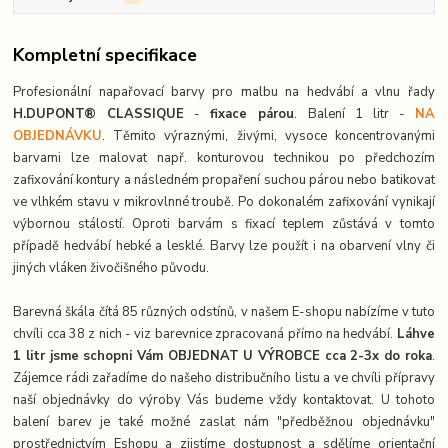
Kompletní specifikace
Profesionální napařovací barvy pro malbu na hedvábí a vlnu řady
H.DUPONT® CLASSIQUE
-
fixace párou
. Balení 1 litr -
NA
OBJEDNÁVKU
. Těmito výraznými, živými, vysoce koncentrovanými
barvami lze malovat např. konturovou technikou po předchozím
zafixování kontury a následném propaření suchou párou nebo batikovat
ve vlhkém stavu v mikrovlnné troubě. Po dokonalém zafixování vynikají
výbornou stálostí. Oproti barvám s fixací teplem zůstává v tomto
případě hedvábí hebké a lesklé. Barvy lze použít i na obarvení vlny či
jiných vláken živočišného původu.
Barevná škála čítá 85 různých odstínů, v našem E-shopu nabízíme v tuto
chvíli cca 38 z nich - viz barevnice zpracovaná přímo na hedvábí.
Láhve
1 litr jsme schopni Vám OBJEDNAT U VÝROBCE cca 2-3x do roka
.
Zájemce rádi zařadíme do našeho distribučního listu a ve chvíli přípravy
naší objednávky do výroby Vás budeme vždy kontaktovat. U tohoto
balení barev je také možné zaslat nám "předběžnou objednávku"
prostřednictvím Eshopu a zjistíme dostupnost a sdělíme orientační