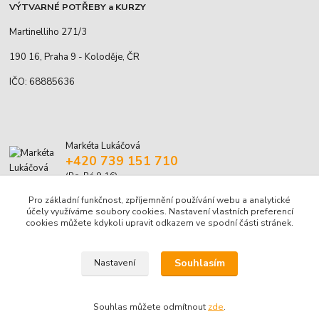
VÝTVARNÉ POTŘEBY a KURZY
Martinelliho 271/3
190 16, Praha 9 - Koloděje, ČR
IČO: 68885636
Markéta Lukáčová
+420 739 151 710
(Po-Pá 9-16)
Pro základní funkčnost, zpříjemnění používání webu a analytické
marketa.lukacova@volny.cz
účely využíváme soubory cookies. Nastavení vlastních preferencí
cookies můžete kdykoli upravit odkazem ve spodní části stránek.
Souhlasím
Nastavení
© Markéta Lukáčová, 2001-2026
Souhlas můžete odmítnout
zde
.