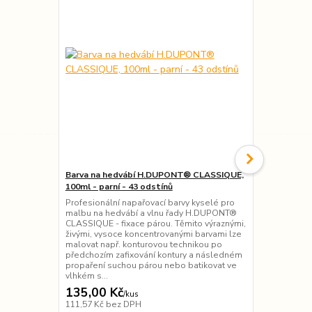
Barva na hedvábí H.DUPONT® CLASSIQUE,
Barva na he
100ml - parní - 43 odstínů
teplo - 19 o
Profesionální napařovací barvy kyselé pro
Přírodní bar
malbu na hedvábí a vlnu řady H.DUPONT®
Pebeo) - tep
CLASSIQUE - fixace párou. Těmito výraznými,
ostatní příro
živými, vysoce koncentrovanými barvami lze
pohodlnému d
malovat např. konturovou technikou po
Barva je vho
předchozím zafixování kontury a následném
techniky pře
propaření suchou párou nebo batikovat ve
obrysů, akvar
vlhkém s...
135,00 Kč
95,00 Kč
/
kus
111,57 Kč
bez DPH
78,51 Kč
bez