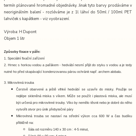
termín plánované hromadné objednávky. Jinak tyto barvy prodáváme v
neoriginálním balení - rozléváme je z 1l láhví do 50ml / 100ml PET
lahviček s kapátkem - viz vyobrazení.
Výroba: H Dupont
Objem 1 litr
Způsoby fixace v páře:
1. Speciální fixační zařízení
2. Hrnec s horkou vodou a pařákem -
hedvábí nesmí přijít do styku s vodou a je tedy
nutné ho před skapávající kondenzovanou párou ochránit např. archem alobalu.
3. Mikrovlnná trouba
Čerstvě obarvené a ještě vlhké hedvábí se uzavře do misky. Použije se
nejlépe skleněná miska s víkem. Může se použít i plastová miska, ale musí
být určená pro mikrovlnné trouby. Víko by nemělo těsnit nebo je dobré do něho
vytvořit otvor pro únik přebytečné páry
Mikrovlnná trouba se nastaví na střední výkon cca 600 W a čas budíku
přibližně na:
šála od rozměru 140 x 30 cm : 4-5 minut,
šátek 90 x 90 cm: 4 minut,