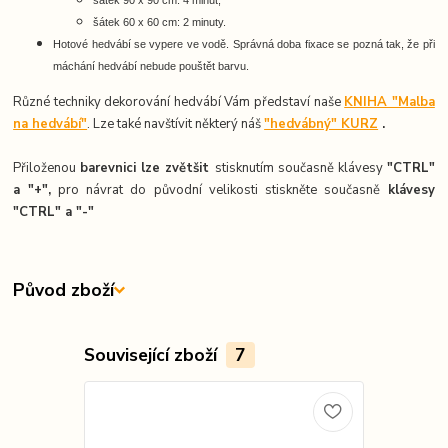
šátek 60 x 60 cm: 2 minuty.
Hotové hedvábí se vypere ve vodě. Správná doba fixace se pozná tak, že při
máchání hedvábí nebude pouštět barvu.
Různé techniky dekorování hedvábí Vám představí naše
KNIHA "Malba
na hedvábí"
. Lze také navštívit některý náš
"hedvábný" KURZ
.
Přiloženou
barevnici lze zvětšit
stisknutím současně klávesy
"CTRL"
a "+",
pro návrat do původní velikosti stiskněte současně
k
lávesy
"CTRL" a "-"
Původ zboží
Související zboží
7