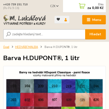
0
ks
+420 739 151 710
CZK
za
0,00 Kč
(Po-Pá 9-16)
Menu
Hledat
Úvod
HEDVÁBÍ MALBA
Barva H.DUPONT®, 1 litr
Barva H.DUPONT®, 1 litr