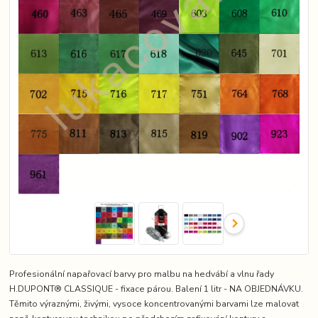
Profesionální napařovací barvy pro malbu na hedvábí a vlnu řady
H.DUPONT® CLASSIQUE - fixace párou. Balení 1 litr - NA OBJEDNÁVKU.
Těmito výraznými, živými, vysoce koncentrovanými barvami lze malovat