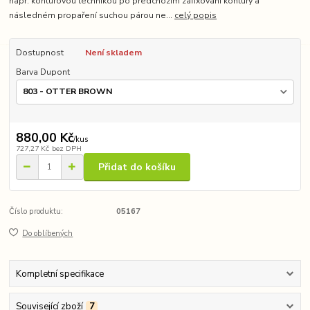
např. konturovou technikou po předchozím zafixování kontury a
následném propaření suchou párou ne...
celý popis
Dostupnost
Není skladem
Barva Dupont
880,00 Kč
/
kus
727,27 Kč
bez DPH
Přidat do košíku
Číslo produktu:
05167
Do oblíbených
Kompletní specifikace
Související zboží
7