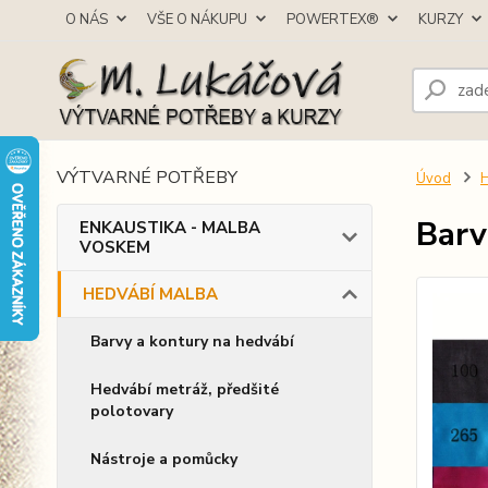
O NÁS
VŠE O NÁKUPU
POWERTEX®
KURZY
VÝTVARNÉ POTŘEBY
Úvod
Barv
ENKAUSTIKA - MALBA
VOSKEM
HEDVÁBÍ MALBA
Barvy a kontury na hedvábí
Hedvábí metráž, předšité
polotovary
Nástroje a pomůcky