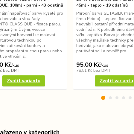
UE, 100ml - parní - 43 odstínů
45ml - teplo - 19 odstínů
nální napařovací barvy kyselé pro
Přírodní barva SETASILK (fra
 hedvábí a vlnu řady
firma Pebeo) - teplem fixovan
T® CLASSIQUE - fixace párou.
hedvábí i ostatní přírodní mate
ýraznými, živými, vysoce
vodní bázi. K pohodlnému dávk
ovanými barvami lze malovat
víčku kapátko. Barva je vhodn
nturovou technikou po
všechny malířské techniky př
ím zafixování kontury a
hedvábí, jako malování obrysů,
ém propaření suchou párou nebo
používání soli a rovněž pro ...
t ve vlhkém s...
0 Kč
95,00 Kč
/
kus
/
kus
Kč
bez DPH
78,51 Kč
bez DPH
Zvolit variantu
Zvolit variantu
zařazeno v kategoriích