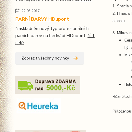
1. Speciáln
22.05.2017
2. Hrnec s
PARNÍ BARVY HDupont
alobalu.
Naskladněn nový typ profesionálních
3. Mikrovln
parních barev na hedvábí HDupont.
číst
Čers
celé
být 
Mikr
Zobrazit všechny novinky
Hoto
Různé tech
Přiloženou