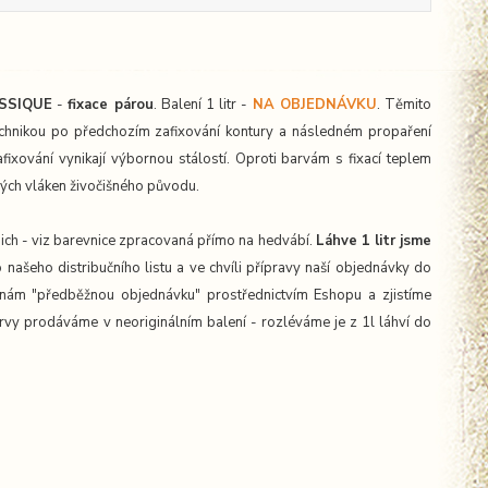
SSIQUE
-
fixace párou
. Balení 1 litr -
NA OBJEDNÁVKU
. Těmito
echnikou po předchozím zafixování kontury a následném propaření
xování vynikají výbornou stálostí. Oproti barvám s fixací teplem
iných vláken živočišného původu.
 nich - viz barevnice zpracovaná přímo na hedvábí.
Láhve 1 litr jsme
 našeho distribučního listu a ve chvíli přípravy naší objednávky do
nám "předběžnou objednávku" prostřednictvím Eshopu a zjistíme
rvy prodáváme v neoriginálním balení - rozléváme je z 1l láhví do