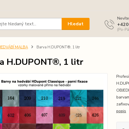
Nevíte
Hledat
+420
(Po-Pá
HEDVÁBÍ MALBA
Barva H.DUPONT®, 1 litr
a H.DUPONT®, 1 litr
Profes
H.DUPO
OBJEDN
barvam
zafixo
popis