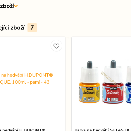
zboží
jící zboží
7
na hedvábí H.DUPONT®
Barva na hedvábí SETASILK