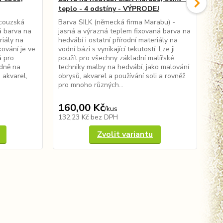
teplo - 4 odstíny - VÝPRODEJ
SA
ncouzská
Barva SILK (německá firma Marabu) -
Pří
á barva na
jasná a výrazná teplem fixovaná barva na
fir
riály na
hedvábí i ostatní přírodní materiály na
hed
ování je ve
vodní bázi s vynikající tekutostí. Lze ji
vod
á pro
použít pro všechny základní malířské
vše
edně na
techniky malby na hedvábí, jako malování
hed
 akvarel,
obrysů, akvarel a používání soli a rovněž
pou
pro mnoho různých...
exp
160,00 Kč
37
/
kus
132,23 Kč
bez DPH
30
Zvolit variantu