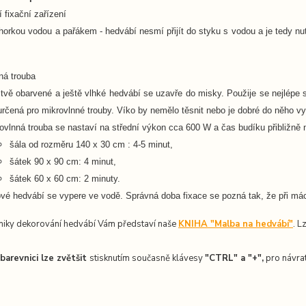
í fixační zařízení
 horkou vodou a pařákem -
hedvábí nesmí přijít do styku s vodou a je tedy n
ná trouba
tvě obarvené a ještě vlhké hedvábí se uzavře do misky. Použije se nejlépe
určená pro mikrovlnné trouby. Víko by nemělo těsnit nebo je dobré do něho vyt
ovlnná trouba se nastaví na střední výkon cca 600 W a čas budíku přibližně 
šála od rozměru 140 x 30 cm : 4-5 minut,
šátek 90 x 90 cm: 4 minut,
šátek 60 x 60 cm: 2 minuty.
vé hedvábí se vypere ve vodě. Správná doba fixace se pozná tak, že při má
niky dekorování hedvábí Vám představí naše
KNIHA "Malba na hedvábí"
. L
barevnici lze zvětšit
stisknutím současně klávesy
"CTRL" a "+",
pro návrat