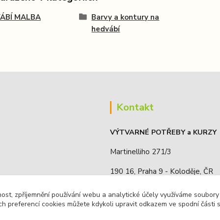
ÁBÍ MALBA
Barvy a kontury na
hedvábí
Kontakt
VÝTVARNÉ POTŘEBY a KURZY
Martinelliho 271/3
190 16, Praha 9 - Koloděje, ČR
IČO: 68885636
nost, zpříjemnění používání webu a analytické účely využíváme soubory
ch preferencí cookies můžete kdykoli upravit odkazem ve spodní části 