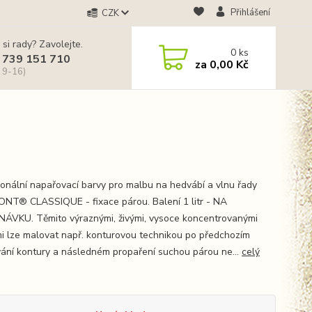
Přihlášení
CZK
 si rady? Zavolejte.
0
ks
 739 151 710
za
0,00 Kč
 9-16)
ionální napařovací barvy pro malbu na hedvábí a vlnu řady
NT® CLASSIQUE - fixace párou. Balení 1 litr - NA
ÁVKU. Těmito výraznými, živými, vysoce koncentrovanými
i lze malovat např. konturovou technikou po předchozím
vání kontury a následném propaření suchou párou ne...
celý