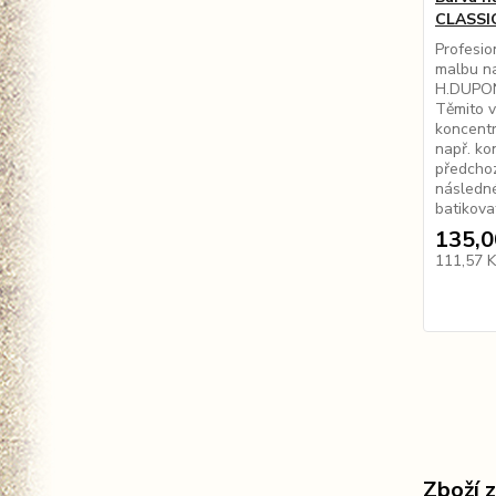
CLASSIQ
Profesio
malbu na
H.DUPON
Těmito v
koncentr
např. ko
předchoz
následn
batikova
135,0
111,57 
Zboží 