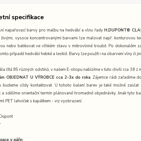
tní specifikace
lní napařovací barvy pro malbu na hedvábí a vlnu řady
H.DUPONT® CLA
 živými, vysoce koncentrovanými barvami lze malovat např. konturovou t
ou nebo batikovat ve vlhkém stavu v mikrovlnné troubě. Po dokonalém zafi
omto případě hedvábí hebké a lesklé. Barvy lze použít i na obarvení vlny či j
la čítá 85 různých odstínů, v našem E-shopu nabízíme v tuto chvíli cca 38 z
Vám OBJEDNAT U VÝROBCE cca 2-3x do roka
. Zájemce rádi zařadíme do
 budeme vždy kontaktovat. U tohoto balení barev je také možné zaslat 
 a sdělíme orientační termín plánované hromadné objednávky. Jinak tyto ba
ml PET lahviček s kapátkem - viz vyobrazení.
 Dupont
r
xace v páře: