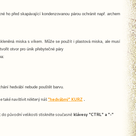
utné ho před skapávající kondenzovanou párou ochránit např. archem
 skleněná miska s víkem. Může se použít i plastová miska, ale musí
vořit otvor pro únik přebytečné páry
na:
chání hedvábí nebude pouštět barvu.
ze také navštívit některý náš
"hedvábný" KURZ
.
 do původní velikosti stiskněte současně
k
lávesy "CTRL" a "-"