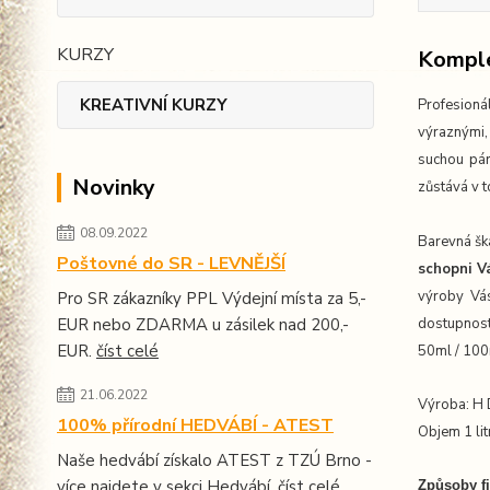
KURZY
Komple
KREATIVNÍ KURZY
Profesioná
výraznými,
suchou pár
Novinky
zůstává v t
08.09.2022
Barevná šká
Poštovné do SR - LEVNĚJŠÍ
schopni 
výroby Vás
Pro SR zákazníky PPL Výdejní místa za 5,-
EUR nebo ZDARMA u zásilek nad 200,-
dostupnost
EUR.
číst celé
50ml / 100
21.06.2022
Výroba: H
100% přírodní HEDVÁBÍ - ATEST
Objem 1 lit
Naše hedvábí získalo ATEST z TZÚ Brno -
více najdete v sekci Hedvábí.
číst celé
Způsoby fi