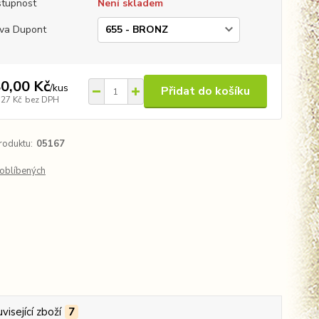
tupnost
Není skladem
va Dupont
0,00 Kč
/
kus
Přidat do košíku
,27 Kč
bez DPH
roduktu:
05167
oblíbených
visející zboží
7