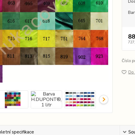
Dos
Bar
88
727
Číslo p
Do 
etní specifikace
Sou