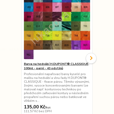
Barva na hedvábí H.DUPONT® CLASSIQUE,
Barva na he
100ml - parní - 43 odstínů
teplo - 19 o
Profesionální napařovací barvy kyselé pro
Přírodní bar
malbu na hedvábí a vlnu řady H.DUPONT®
Pebeo) - tep
CLASSIQUE - fixace párou. Těmito výraznými,
ostatní příro
živými, vysoce koncentrovanými barvami lze
pohodlnému d
malovat např. konturovou technikou po
Barva je vho
předchozím zafixování kontury a následném
techniky pře
propaření suchou párou nebo batikovat ve
obrysů, akvar
vlhkém s...
135,00 Kč
95,00 Kč
/
kus
111,57 Kč
bez DPH
78,51 Kč
bez