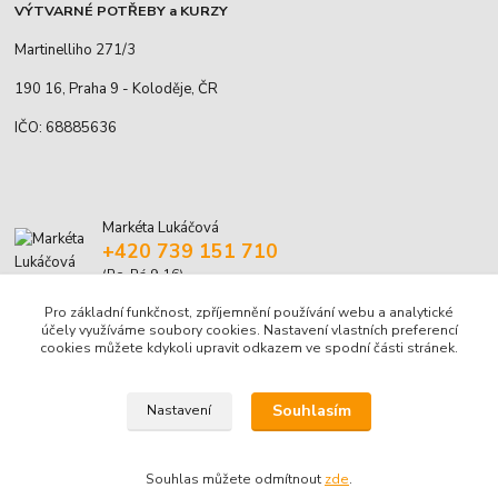
VÝTVARNÉ POTŘEBY a KURZY
Martinelliho 271/3
190 16, Praha 9 - Koloděje, ČR
IČO: 68885636
Markéta Lukáčová
+420 739 151 710
(Po-Pá 9-16)
Pro základní funkčnost, zpříjemnění používání webu a analytické
marketa.lukacova@volny.cz
účely využíváme soubory cookies. Nastavení vlastních preferencí
cookies můžete kdykoli upravit odkazem ve spodní části stránek.
Souhlasím
Nastavení
© Markéta Lukáčová, 2001-2026
Souhlas můžete odmítnout
zde
.