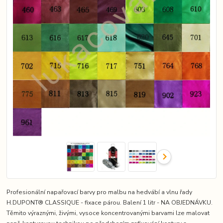
Profesionální napařovací barvy pro malbu na hedvábí a vlnu řady
H.DUPONT® CLASSIQUE - fixace párou. Balení 1 litr - NA OBJEDNÁVKU.
Těmito výraznými, živými, vysoce koncentrovanými barvami lze malovat