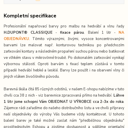
Kompletní specifikace
Profesionální napařovací barvy pro malbu na hedvábí a vlnu řady
H.DUPONT® CLASSIQUE
-
fixace párou
. Balení 1 litr -
NA
OBJEDNÁVKU
. Těmito výraznými, živými, vysoce koncentrovanými
barvami lze malovat např. konturovou technikou po předchozím
zafixování kontury a následném propaření suchou párou nebo batikovat
ve vlhkém stavu v mikrovlnné troubě. Po dokonalém zafixování vynikají
výbornou stálostí. Oproti barvám s fixací teplem zůstává v tomto
případě hedvábí hebké a lesklé. Barvy lze použít i na obarvení vlny či
jiných vláken živočišného původu.
Barevná škála čítá 85 různých odstínů, v našem E-shopu nabízíme v tuto
chvíli cca 38 z nich - viz barevnice zpracovaná přímo na hedvábí.
Láhve
1 litr jsme schopni Vám OBJEDNAT U VÝROBCE cca 2-3x do roka
.
Zájemce rádi zařadíme do našeho distribučního listu a ve chvíli přípravy
naší objednávky do výroby Vás budeme vždy kontaktovat. U tohoto
balení barev je také možné zaslat nám "předběžnou objednávku"
prostřednictvím Eshopu a zjistíme dostupnost a sdělíme orientační