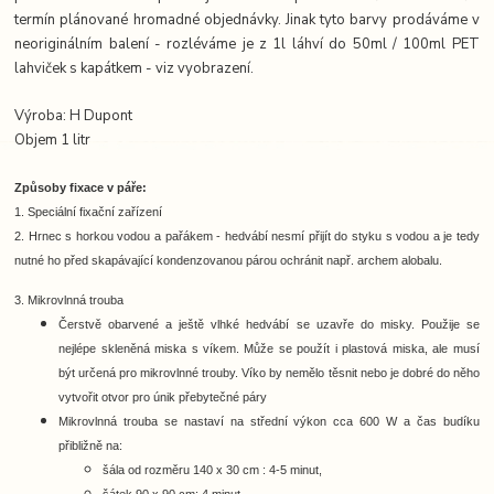
termín plánované hromadné objednávky. Jinak tyto barvy prodáváme v
neoriginálním balení - rozléváme je z 1l láhví do 50ml / 100ml PET
lahviček s kapátkem - viz vyobrazení.
Výroba: H Dupont
Objem 1 litr
Způsoby fixace v páře:
1. Speciální fixační zařízení
2. Hrnec s horkou vodou a pařákem -
hedvábí nesmí přijít do styku s vodou a je tedy
nutné ho před skapávající kondenzovanou párou ochránit např. archem alobalu.
3. Mikrovlnná trouba
Čerstvě obarvené a ještě vlhké hedvábí se uzavře do misky. Použije se
nejlépe skleněná miska s víkem. Může se použít i plastová miska, ale musí
být určená pro mikrovlnné trouby. Víko by nemělo těsnit nebo je dobré do něho
vytvořit otvor pro únik přebytečné páry
Mikrovlnná trouba se nastaví na střední výkon cca 600 W a čas budíku
přibližně na:
šála od rozměru 140 x 30 cm : 4-5 minut,
šátek 90 x 90 cm: 4 minut,