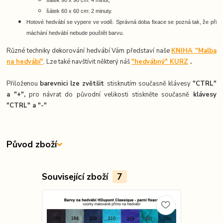
šátek 60 x 60 cm: 2 minuty.
Hotové hedvábí se vypere ve vodě. Správná doba fixace se pozná tak, že při
máchání hedvábí nebude pouštět barvu.
Různé techniky dekorování hedvábí Vám představí naše
KNIHA "Malba
na hedvábí"
. Lze také navštívit některý náš
"hedvábný" KURZ
.
Přiloženou
barevnici lze zvětšit
stisknutím současně klávesy
"CTRL"
a "+",
pro návrat do původní velikosti stiskněte současně
k
lávesy
"CTRL" a "-"
Původ zboží
Související zboží
7