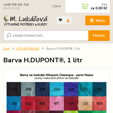
0
ks
+420 739 151 710
CZK
za
0,00 Kč
(Po-Pá 9-16)
Menu
Hledat
Úvod
HEDVÁBÍ MALBA
Barva H.DUPONT®, 1 litr
Barva H.DUPONT®, 1 litr