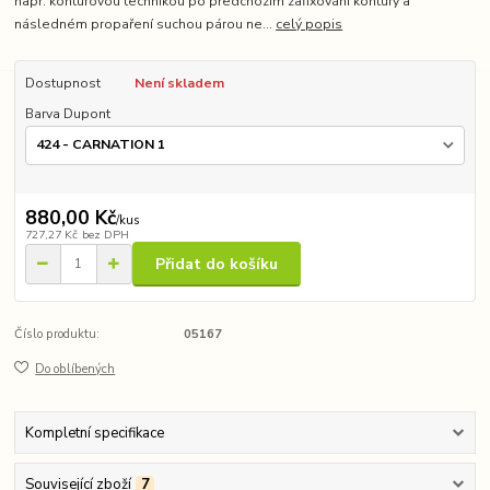
např. konturovou technikou po předchozím zafixování kontury a
následném propaření suchou párou ne...
celý popis
Dostupnost
Není skladem
Barva Dupont
880,00 Kč
/
kus
727,27 Kč
bez DPH
Přidat do košíku
Číslo produktu:
05167
Do oblíbených
Kompletní specifikace
Související zboží
7